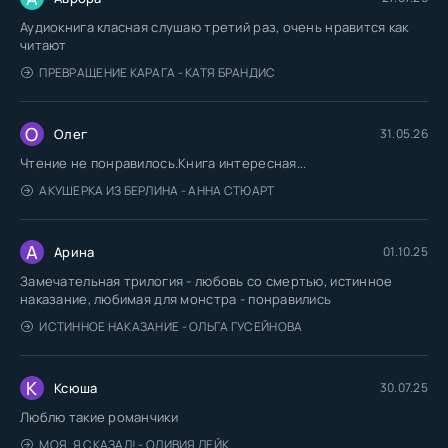
Аудиокнига класная слушаю третий раз, очень нравится как
0080
читают
0081
ПРЕВРАЩЕНИЕ КАРАГА - КАТЯ БРАНДИС
0082
0083
О
Олег
31.05.26
0084
Чтение не понравилось.Книга интересная...
0085
АКУШЕРКА ИЗ БЕРЛИНА - АННА СТЮАРТ
0086
А
0087
Арина
01.10.25
Замечательная трилогия - любовь со смертью, истинное
0088
наказание, любимая для монстра - понравились
0089
ИСТИННОЕ НАКАЗАНИЕ - ОЛЬГА ГУСЕЙНОВА
0090
К
Ксюша
30.07.25
Люблю такие романчики
МОЯ. Я СКАЗАЛ! - ОЛИВИЯ ЛЕЙК