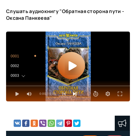
Слушать аудиокнигу "Обратная сторона пути -
Оксана Панкеева"
0001
0002
0003
0004
0:00
/ 0:00
0005
0006
0007
0008
0009