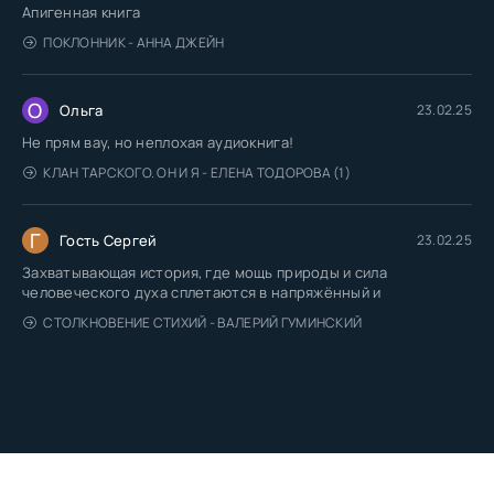
Апигенная книга
ПОКЛОННИК - АННА ДЖЕЙН
О
Ольга
23.02.25
Не прям вау, но неплохая аудиокнига!
КЛАН ТАРСКОГО. ОН И Я - ЕЛЕНА ТОДОРОВА (1)
Г
Гость Сергей
23.02.25
Захватывающая история, где мощь природы и сила
человеческого духа сплетаются в напряжённый и
СТОЛКНОВЕНИЕ СТИХИЙ - ВАЛЕРИЙ ГУМИНСКИЙ