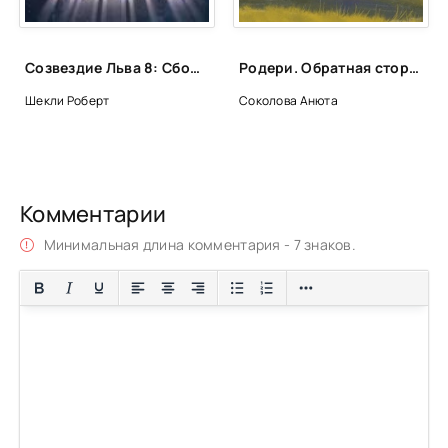
0052
0053
Созвездие Льва 8: Сборник фантастических рассказов
Родери. Обратная сторона мечты - Анюта Соколова
0054
Шекли Роберт
Соколова Анюта
0055
0056
0057
Комментарии
0058
Минимальная длина комментария - 7 знаков.
0059
0060
0061
0062
0063
0064
0065