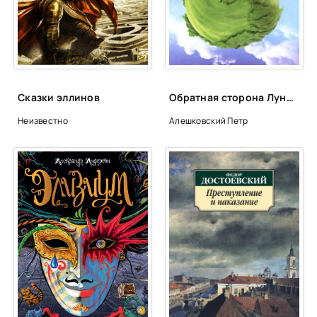
0024
0025
0026
0027
Сказки эллинов
Обратная сторона Луны - Петр Алешковский
0028
Неизвестно
Алешковский Петр
0029
0030
0031
0032
0033
0034
0035
0036
0037