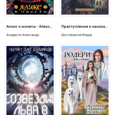
0038
0039
0040
Аликс и монеты - Александр Андерсон
Преступление и наказание - Федор Достоевский
0041
Андерсон Александр
Достоевский Федор
0042
0043
0044
0045
0046
0047
0048
0049
0050
0051