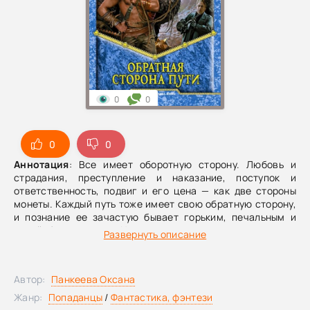
0
0
0
0
Аннотация
: Все имеет оборотную сторону. Любовь и
страдания, преступление и наказание, поступок и
ответственность, подвиг и его цена — как две стороны
монеты. Каждый путь тоже имеет свою обратную сторону,
и познание ее зачастую бывает горьким, печальным и
порой болезненным. Но все же это не причина с него
Развернуть описание
сворачивать. Ведь жизнь не кончена, а значит, и путь
продолжается.
Автор:
Панкеева Оксана
Жанр:
Попаданцы
/
Фантастика, фэнтези