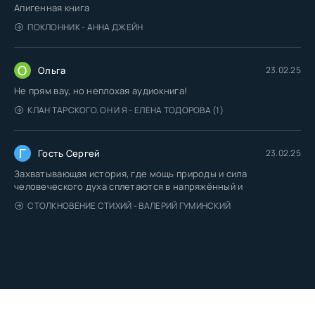
Апигенная книга
ПОКЛОННИК - АННА ДЖЕЙН
О
Ольга
23.02.25
Не прям вау, но неплохая аудиокнига!
КЛАН ТАРСКОГО. ОН И Я - ЕЛЕНА ТОДОРОВА (1)
Г
Гость Сергей
23.02.25
Захватывающая история, где мощь природы и сила
человеческого духа сплетаются в напряжённый и
СТОЛКНОВЕНИЕ СТИХИЙ - ВАЛЕРИЙ ГУМИНСКИЙ