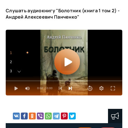
Слушать аудиокнигу "Болотник (книга 1 том 2) -
Андрей Алексеевич Панченко"
1
2
3
4
0:00
/ 0:00
5
6
7
8
9