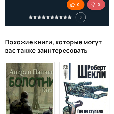
0
0
10
11
0
12
13
14
Похожие книги, которые могут
15
вас также заинтересовать