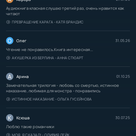
Аудиокнига класная слушаю третий раз, очень нравится как
читают
ПРЕВРАЩЕНИЕ КАРАГА - КАТЯ БРАНДИС
О
Олег
31.05.26
Чтение не понравилось.Книга интересная...
АКУШЕРКА ИЗ БЕРЛИНА - АННА СТЮАРТ
А
Арина
01.10.25
Замечательная трилогия - любовь со смертью, истинное
наказание, любимая для монстра - понравились
ИСТИННОЕ НАКАЗАНИЕ - ОЛЬГА ГУСЕЙНОВА
К
Ксюша
30.07.25
Люблю такие романчики
МОЯ. Я СКАЗАЛ! - ОЛИВИЯ ЛЕЙК