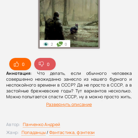
2
0
0
0
Аннотация
: Что делать, если обычного человека
совершенно неожиданно занесло из нашего бурного и
неспокойного времени в СССР? Да не просто в СССР, а в
застойные брежневские годы? Тут вариантов несколько.
Можно попытается спасти СССР, ну а можно просто жить,
пользуясь своими знаниями. А, что если тебе выпал шанс
Развернуть описание
исследовать и разгадать все загадки места, где не
ступала нога человека, пусть даже это и непроходимое
болото? Стать хранителем этого зловещего места, как
Автор:
Панченко Андрей
древнему и загадочному болотнику – злому духу – хозяину
болот.
Жанр:
Попаданцы
/
Фантастика, фэнтези