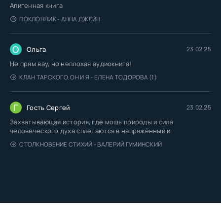
Апигенная книга
ПОКЛОННИК - АННА ДЖЕЙН
О
Ольга
23.02.25
Не прям вау, но неплохая аудиокнига!
КЛАН ТАРСКОГО. ОН И Я - ЕЛЕНА ТОДОРОВА (1)
Г
Гость Сергей
23.02.25
Захватывающая история, где мощь природы и сила
человеческого духа сплетаются в напряжённый и
СТОЛКНОВЕНИЕ СТИХИЙ - ВАЛЕРИЙ ГУМИНСКИЙ