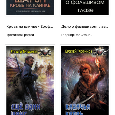
Кровь на клинке - Ерофей Трофимов
Дело о фальшивом глазе - Эрл Стэнли Гарднер
Трофимов Ерофей
Гарднер Эрл Стэнли