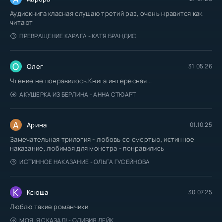
Аудиокнига класная слушаю третий раз, очень нравится как
читают
ПРЕВРАЩЕНИЕ КАРАГА - КАТЯ БРАНДИС
О
Олег
31.05.26
Чтение не понравилось.Книга интересная...
АКУШЕРКА ИЗ БЕРЛИНА - АННА СТЮАРТ
А
Арина
01.10.25
Замечательная трилогия - любовь со смертью, истинное
наказание, любимая для монстра - понравились
ИСТИННОЕ НАКАЗАНИЕ - ОЛЬГА ГУСЕЙНОВА
К
Ксюша
30.07.25
Люблю такие романчики
МОЯ. Я СКАЗАЛ! - ОЛИВИЯ ЛЕЙК