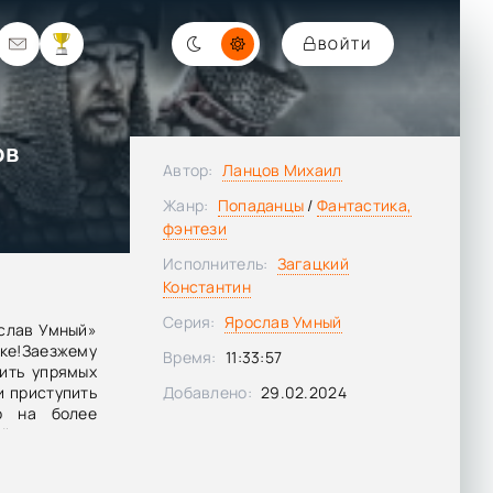
ВОЙТИ
ов
Автор:
Ланцов Михаил
Жанр:
Попаданцы
/
Фантастика,
фэнтези
Исполнитель:
Загацкий
Константин
Серия:
Ярослав Умный
ослав Умный»
еке!Заезжему
Время:
11:33:57
ить упрямых
и приступить
Добавлено:
29.02.2024
о на более
й, а ставки
ежать войны
ить врагам