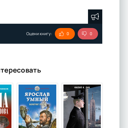
Оцени книгу:
0
0
нтересовать