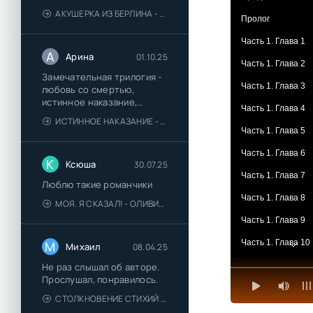
АКУШЕРКА ИЗ БЕРЛИНА - АННА СТЮАРТ
Пролог
Часть 1. Глава 1
А
Арина
01.10.25
Часть 1. Глава 2
Замечательная трилогия -
Часть 1. Глава 3
любовь со смертью,
истинное наказание,
Часть 1. Глава 4
любимая для монстра -
ИСТИННОЕ НАКАЗАНИЕ - ОЛЬГА ГУСЕЙНОВА
понравились
Часть 1. Глава 5
Часть 1. Глава 6
К
Ксюша
30.07.25
Часть 1. Глава 7
Люблю такие романчики
Часть 1. Глава 8
МОЯ. Я СКАЗАЛ! - ОЛИВИЯ ЛЕЙК
Часть 1. Глава 9
Часть 1. Глава 10
М
Михаил
08.04.25
Часть 2. Глава 1
Не раз слышал об авторе.
Прослушал, понравилось.
Часть 2. Глава 2
СТОЛКНОВЕНИЕ СТИХИЙ - ВАЛЕРИЙ ГУМИНСКИЙ
Часть 2. Глава 3