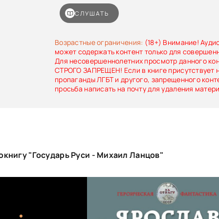
превентивные удары вдали от собственн
безжалостно разорять чужие земли – чтобы да
СЛУШАТЬ
лет в тех местах не могла возникнуть угроза 
русского государства. Иудея, Британия и Ба
блеск клинков его легиона!
Возрастные ограничения:
(18+) Внимание! Ауди
может содержать контент только для совершен
Для несовершеннолетних просмотр данного ко
СТРОГО ЗАПРЕЩЕН! Если в книге присутствует 
пропаганды ЛГБТ и другого, запрещенного конт
просьба написать на почту для удаления матер
книгу "Государь Руси - Михаил Ланцов"