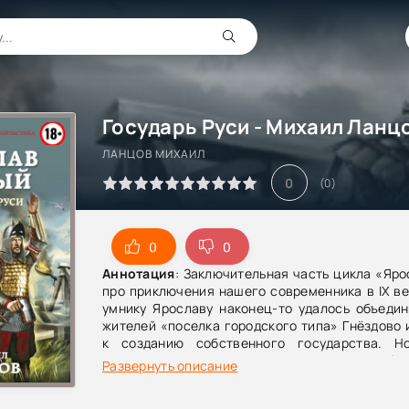
Государь Руси - Михаил Ланц
ЛАНЦОВ МИХАИЛ
0
(
0
)
0
0
Аннотация
: Заключительная часть цикла «Яр
про приключения нашего современника в IX в
умнику Ярославу наконец-то удалось объедин
жителей «поселка городского типа» Гнёздово 
к созданию собственного государства. Н
высоком уровне игра становится масштабне
Развернуть описание
повышаются вчетверо! И теперь, чтобы изб
против всех, Феофилов вынужден нанос