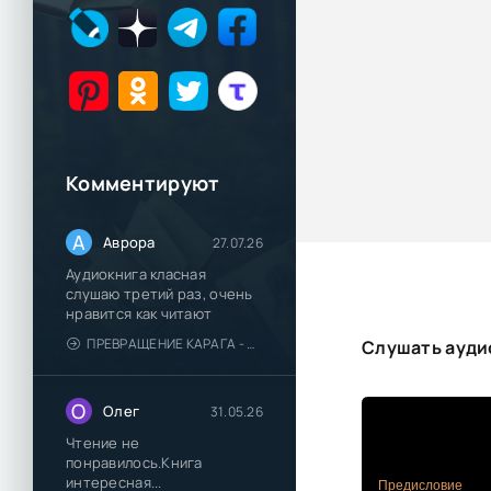
Комментируют
А
Аврора
27.07.26
Аудиокнига класная
слушаю третий раз, очень
нравится как читают
ПРЕВРАЩЕНИЕ КАРАГА - КАТЯ БРАНДИС
Слушать аудио
О
Олег
31.05.26
Чтение не
понравилось.Книга
интересная...
Предисловие