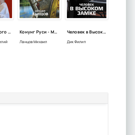
Тайна русского слова - Василий Ирзабеков
Конунг Руси - Михаил Ланцов
Человек в Высоком замке - Филип Дик
илий
Ланцов Михаил
Дик Филип