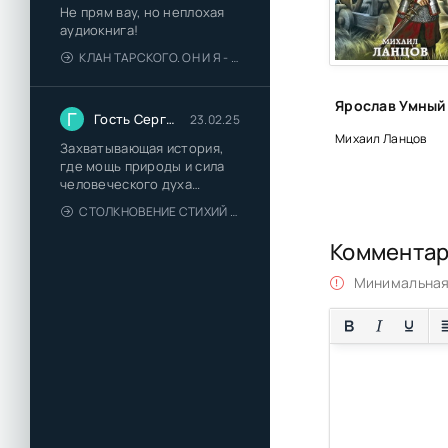
Не прям вау, но неплохая
Часть 3. Глава 8
аудиокнига!
КЛАН ТАРСКОГО. ОН И Я - ЕЛЕНА ТОДОРОВА (1)
Часть 3. Глава 9
Часть 3. Глава 10
Г
Гость Сергей
23.02.25
Эпилог
Михаил Ланцов
Захватывающая история,
Примечания
где мощь природы и сила
человеческого духа
сплетаются в напряжённый
СТОЛКНОВЕНИЕ СТИХИЙ - ВАЛЕРИЙ ГУМИНСКИЙ
и
Коммента
Минимальная 