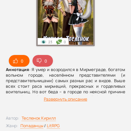
23
0
0
0
Аннотация
: Я умер и возродился в Мирмеграде, богатом
вольном городе, населённом представителями (и
представительницами) самых разных рас и видов. Выше
всех стоит раса мирмеций, прекрасных и горделивых
воительниц. Но вот беда – в городе по неясной причине
запрещёны любовные отношения. В какой бы то ни было
Развернуть описание
форме. Исключение есть только для Матери-Королевы
мирмеций, а остальным с детства внушают отвращение к
запретным чувствам.Что-то зловещее скрывается за
Автор:
Тесленок Кирилл
внешним лоском Мирмеграда... Пора встряхнуть вольный
город! Вопреки закону и лицемерам собрать гарем из
Жанр:
Попаданцы
/
LitRPG
самых красивых девушек разных рас!