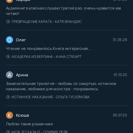
Аудиокнига класная слушаю третий раз, очень нравится как
читают
ПРЕВРАЩЕНИЕ КАРАГА - КАТЯ БРАНДИС
О
Олег
31.05.26
Чтение не понравилось.Книга интересная...
АКУШЕРКА ИЗ БЕРЛИНА - АННА СТЮАРТ
А
Арина
01.10.25
Замечательная трилогия - любовь со смертью, истинное
наказание, любимая для монстра - понравились
ИСТИННОЕ НАКАЗАНИЕ - ОЛЬГА ГУСЕЙНОВА
К
Ксюша
30.07.25
Люблю такие романчики
МОЯ. Я СКАЗАЛ! - ОЛИВИЯ ЛЕЙК