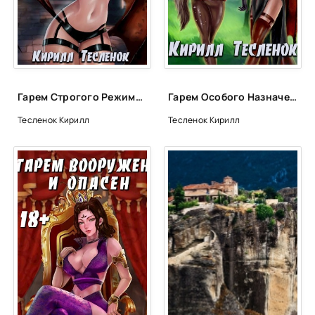
24mp3
25mp3
26mp3
27mp3
Гарем Строгого Режима, том 3 - Кирилл Тесленок
Гарем Особого Назначения, том 2 - Кирилл Тесленок
28mp3
Тесленок Кирилл
Тесленок Кирилл
29mp3
30mp3
31mp3
32mp3
33mp3
34mp3
35mp3
36mp3
37mp3