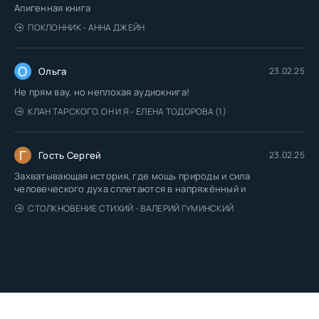
Апигенная книга
ПОКЛОННИК - АННА ДЖЕЙН
О
Ольга
23.02.25
Не прям вау, но неплохая аудиокнига!
КЛАН ТАРСКОГО. ОН И Я - ЕЛЕНА ТОДОРОВА (1)
Г
Гость Сергей
23.02.25
Захватывающая история, где мощь природы и сила
человеческого духа сплетаются в напряжённый и
СТОЛКНОВЕНИЕ СТИХИЙ - ВАЛЕРИЙ ГУМИНСКИЙ