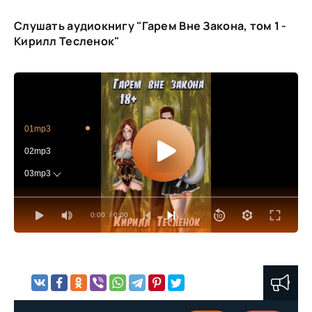
Слушать аудиокнигу "Гарем Вне Закона, том 1 -
Кирилл Тесленок"
01mp3
02mp3
03mp3
04mp3
0:00
/ 0:00
05mp3
06mp3
07mp3
08mp3
09mp3