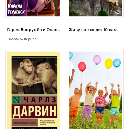
38mp3
39mp3
40mp3
Гарем Вооружён и Опасен, том 4 - Кирилл Тесленок
Живут же люди: 10 самых необычных городов мира
41mp3
Тесленок Кирилл
42mp3