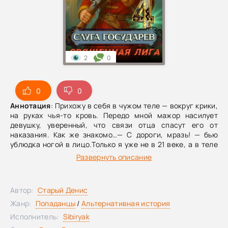
2
0
0
0
Аннотация
: Прихожу в себя в чужом теле — вокруг крики,
на руках чья-то кровь. Передо мной мажор насилует
девушку, уверенный, что связи отца спасут его от
наказания. Как же знакомо…— С дороги, мразь! — бью
ублюдка ногой в лицо.Только я уже не в 21 веке, а в теле
стрельца, на дворе 1682 год. Москва бурлит и готова
Развернуть описание
взорваться бунтом — лучше не придумаешь.В прошлой
жизни влиятельный мерзавец убил мою семью. Откупился
от правосудия, избежал наказания. Я устроил самосуд,
Автор:
Старый Денис
погиб и получил второй шанс. На этот раз я не допущу,
чтобы деньги и власть спасали преступников.Мой
Жанр:
Попаданцы
/
Альтернативная история
принцип прост: неприкасаемых больше нет. Если для
Исполнитель:
Sibiryak
справедливости потребуется поднять стрелецкий бунт —