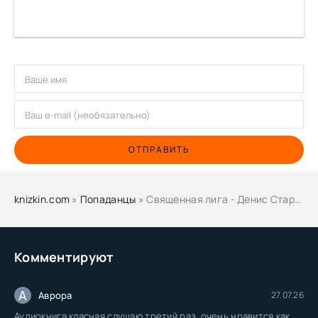
ОТПРАВИТЬ
knizkin.com
»
Попаданцы
» Священная лига - Денис Старый
Комментируют
А
Аврора
27.07.26
Аудиокнига класная слушаю третий раз, очень нравится как