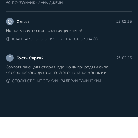
ПОКЛОННИК - АННА ДЖЕЙН
О
Ольга
23.02.25
Не прям вау, но неплохая аудиокнига!
КЛАН ТАРСКОГО. ОН И Я - ЕЛЕНА ТОДОРОВА (1)
Г
Гость Сергей
23.02.25
Захватывающая история, где мощь природы и сила
человеческого духа сплетаются в напряжённый и
СТОЛКНОВЕНИЕ СТИХИЙ - ВАЛЕРИЙ ГУМИНСКИЙ