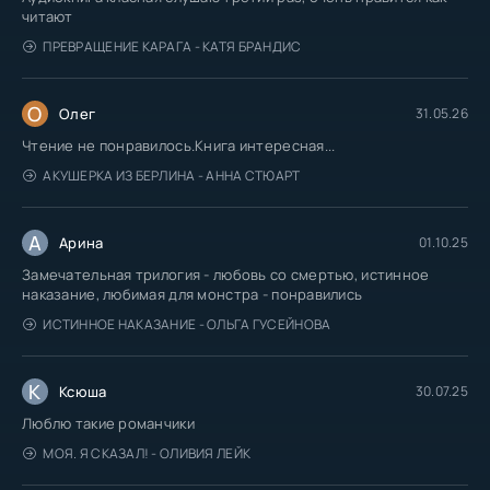
читают
ПРЕВРАЩЕНИЕ КАРАГА - КАТЯ БРАНДИС
О
Олег
31.05.26
Чтение не понравилось.Книга интересная...
АКУШЕРКА ИЗ БЕРЛИНА - АННА СТЮАРТ
А
Арина
01.10.25
Замечательная трилогия - любовь со смертью, истинное
наказание, любимая для монстра - понравились
ИСТИННОЕ НАКАЗАНИЕ - ОЛЬГА ГУСЕЙНОВА
К
Ксюша
30.07.25
Люблю такие романчики
МОЯ. Я СКАЗАЛ! - ОЛИВИЯ ЛЕЙК