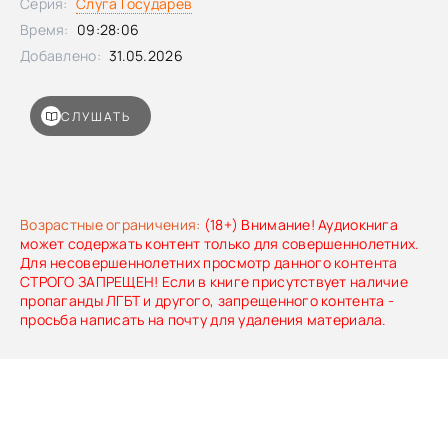
Серия:
Слуга Государев
я возглавлю его. Если понадобится снести трон — я не
стану колебаться.Пётр Первый ещё мальчишка. Но я
Время:
09:28:06
стану его наставником и воспитаю царя, который
Добавлено:
31.05.2026
навсегда избавит Россию от коррупции и беззакония.Или
погибну снова — но теперь уже не зря.
СЛУШАТЬ
Возрастные ограничения:
(18+) Внимание! Аудиокнига
может содержать контент только для совершеннолетних.
Для несовершеннолетних просмотр данного контента
СТРОГО ЗАПРЕЩЕН! Если в книге присутствует наличие
пропаганды ЛГБТ и другого, запрещенного контента -
просьба написать на почту для удаления материала.