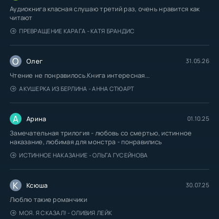
Аудиокнига класная слушаю третий раз, очень нравится как
читают
ПРЕВРАЩЕНИЕ КАРАГА - КАТЯ БРАНДИС
О
Олег
31.05.26
Чтение не понравилось.Книга интересная...
АКУШЕРКА ИЗ БЕРЛИНА - АННА СТЮАРТ
А
Арина
01.10.25
Замечательная трилогия - любовь со смертью, истинное
наказание, любимая для монстра - понравились
ИСТИННОЕ НАКАЗАНИЕ - ОЛЬГА ГУСЕЙНОВА
К
Ксюша
30.07.25
Люблю такие романчики
МОЯ. Я СКАЗАЛ! - ОЛИВИЯ ЛЕЙК