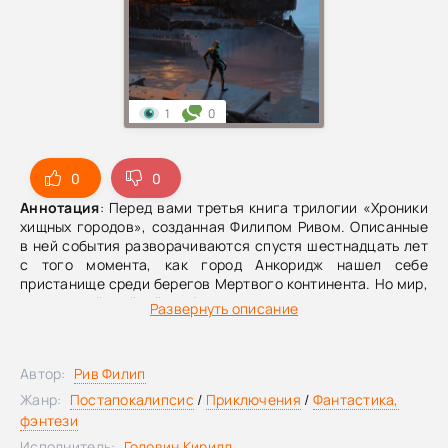
1
0
0
0
Аннотация
: Перед вами третья книга трилогии «Хроники
хищных городов», созданная Филипом Ривом. Описанные
в ней события разворачиваются спустя шестнадцать лет
с того момента, как город Анкоридж нашел себе
пристанище среди берегов Мертвого континента. Но мир,
охваченный войной и болью, снова вспомнил о нем…
Развернуть описание
Городок стал неподвижным сонным поселением, а его
жители жили спокойной размеренной жизнью, забыв об
изнуряющих странствиях по ледяным просторам. Но все
Автор:
Рив Филип
изменилось, когда вернулись Пропащие Мальчишки. У
Мальчишек есть цель – заполучить Жестяную Книгу, и на
Жанр:
Постапокалипсис
/
Приключения
/
Фантастика,
этот раз они готовы рисковать чем угодно, чтобы стать ее
фэнтези
обладателями. Ведь тот, кто расшифрует ее записи,
Исполнитель:
Головин Кирилл