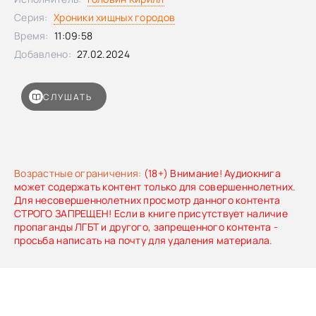
сможет одержать победу в кровопролитной
Серия:
Хроники хищных городов
войне.Поблагодари исполнителя на Patreon
Время:
11:09:58
Добавлено:
27.02.2024
СЛУШАТЬ
Возрастные ограничения:
(18+) Внимание! Аудиокнига
может содержать контент только для совершеннолетних.
Для несовершеннолетних просмотр данного контента
СТРОГО ЗАПРЕЩЕН! Если в книге присутствует наличие
пропаганды ЛГБТ и другого, запрещенного контента -
просьба написать на почту для удаления материала.