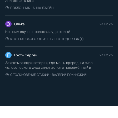
Апигенная книга
ПОКЛОННИК - АННА ДЖЕЙН
О
Ольга
23.02.25
Не прям вау, но неплохая аудиокнига!
КЛАН ТАРСКОГО. ОН И Я - ЕЛЕНА ТОДОРОВА (1)
Г
Гость Сергей
23.02.25
Захватывающая история, где мощь природы и сила
человеческого духа сплетаются в напряжённый и
СТОЛКНОВЕНИЕ СТИХИЙ - ВАЛЕРИЙ ГУМИНСКИЙ