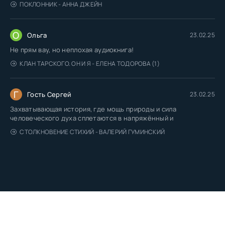
ПОКЛОННИК - АННА ДЖЕЙН
О
Ольга
23.02.25
Не прям вау, но неплохая аудиокнига!
КЛАН ТАРСКОГО. ОН И Я - ЕЛЕНА ТОДОРОВА (1)
Г
Гость Сергей
23.02.25
Захватывающая история, где мощь природы и сила
человеческого духа сплетаются в напряжённый и
СТОЛКНОВЕНИЕ СТИХИЙ - ВАЛЕРИЙ ГУМИНСКИЙ