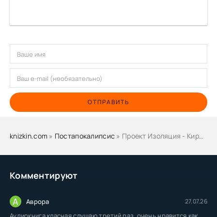
0067
0068
0069
0070
ОТПРАВИТЬ
knizkin.com
»
Постапокалипсис
» Проект Изоляция - Кирилл Шарапов
Комментируют
А
Аврора
27.07.26
Аудиокнига класная слушаю третий раз, очень нравится как