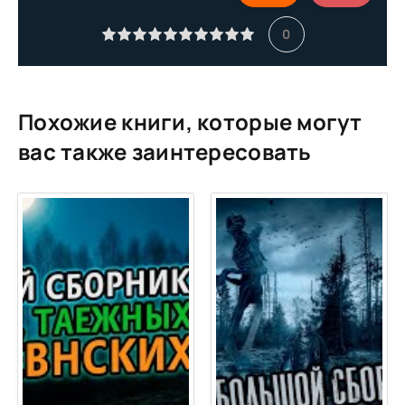
0011
0
0012
0013
0014
Похожие книги, которые могут
0015
вас также заинтересовать
0016
0017
0018
0019
0020
0021
0022
0023
0024