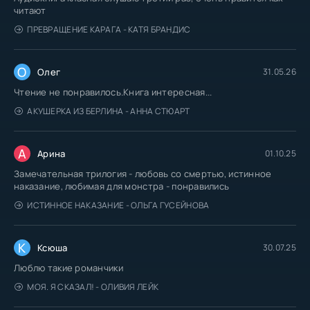
читают
ПРЕВРАЩЕНИЕ КАРАГА - КАТЯ БРАНДИС
О
Олег
31.05.26
Чтение не понравилось.Книга интересная...
АКУШЕРКА ИЗ БЕРЛИНА - АННА СТЮАРТ
А
Арина
01.10.25
Замечательная трилогия - любовь со смертью, истинное
наказание, любимая для монстра - понравились
ИСТИННОЕ НАКАЗАНИЕ - ОЛЬГА ГУСЕЙНОВА
К
Ксюша
30.07.25
Люблю такие романчики
МОЯ. Я СКАЗАЛ! - ОЛИВИЯ ЛЕЙК