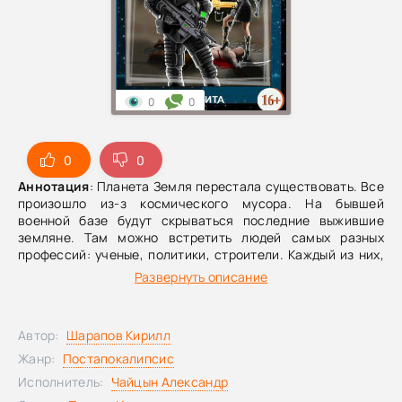
0
0
0
0
Аннотация
: Планета Земля перестала существовать. Все
произошло из-з космического мусора. На бывшей
военной базе будут скрываться последние выжившие
земляне. Там можно встретить людей самых разных
профессий: ученые, политики, строители. Каждый из них,
это элита. А нашему герою придется пронзить
Развернуть описание
пространство. Он возникнет в мире, где ему предстоит
спасти эту кучку людей. Но этой несчастной кучке людей
предстоит еще большее испытание. Они попадут на
Автор:
Шарапов Кирилл
планету, где идет еще более страшная война. Сколько
еще испытаний выпадет на долю людей, которые даже не
Жанр:
Постапокалипсис
могли представить тот ужас, который им предстоит
Исполнитель:
Чайцын Александр
пережить.