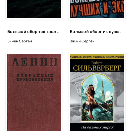
0025
0026
0027
Большой сборник таежных и деревенских историй - Сергей Зимин
Большой сборник лучших эксклюзивных историй - Сергей Зимин
0028
Зимин Сергей
Зимин Сергей
0029
0030
0031
0032
0033
0034
0035
0036
0037
0038