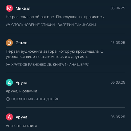
М
Михаил
08.04.25
Не раз слышал об авторе. Прослушал, понравилось.
СТОЛКНОВЕНИЕ СТИХИЙ - ВАЛЕРИЙ ГУМИНСКИЙ
Э
Эльза
13.03.25
Первая аудиокнига автора, которую прослушала. С
удовольствием познакомлюсь и с другими.
ХРУПКОЕ РАВНОВЕСИЕ. КНИГА 1 - АНА ШЕРРИ
А
Аруна
06.03.25
Аруна, и озвучка
ПОКЛОННИК - АННА ДЖЕЙН
А
Аруна
05.03.25
Апигенная книга