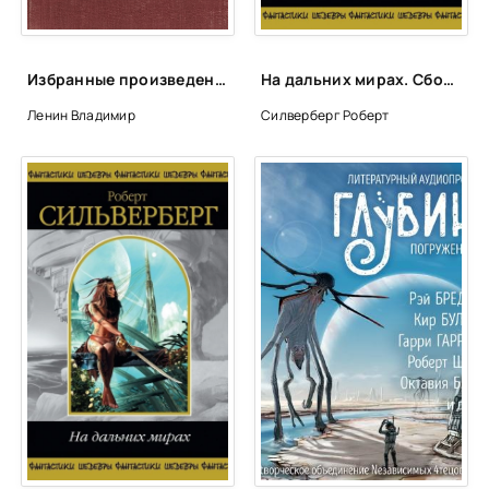
0039
0040
Избранные произведения в 4-х томах - Владимир Ленин
На дальних мирах. Сборник - Роберт Силверберг
0041
Ленин Владимир
Силверберг Роберт
0042
0043
0044
0045
0046
0047
0048
0049
0050
0051
0052