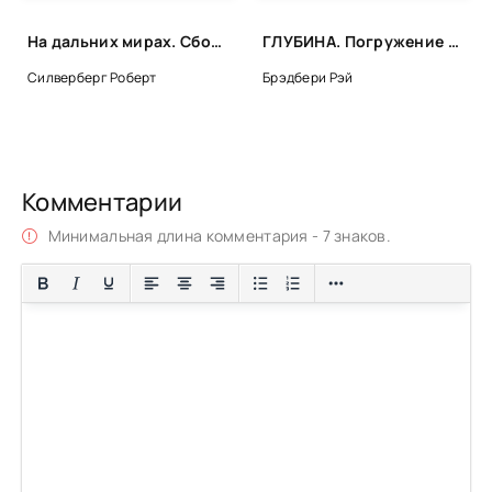
0053
На дальних мирах. Сборник - Роберт Силверберг
ГЛУБИНА. Погружение 39-е
0054
Силверберг Роберт
Брэдбери Рэй
0055
0056
0057
Комментарии
0058
Минимальная длина комментария - 7 знаков.
0059
0060
0061
0062
0063
0064
0065
0066