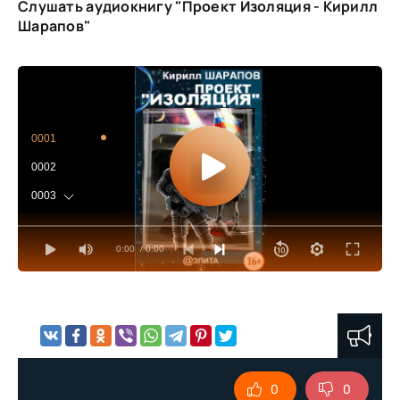
Слушать аудиокнигу "Проект Изоляция - Кирилл
Шарапов"
0001
0002
0003
0004
0:00
/ 0:00
0005
0006
0007
0008
0009
0
0
0010