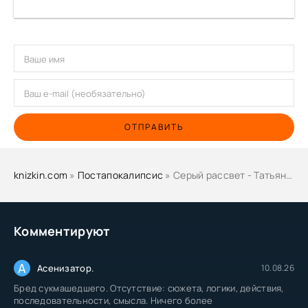
ОТПРАВИТЬ
knizkin.com
»
Постапокалипсис
» Серый рассвет - Татьяна Осипова
Комментируют
А
Асенизатор.
10.08.26
Бред сукмашедшего. Отсутствие: сюжета, логики, действия,
последовательности, смысла. Ничего более