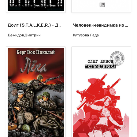
Долг (S.T.A.L.K.E.R.) - Дмитрий Демидов
Человек-невидимка из седьмого «Б» - Лада Кутузова
Демидов Дмитрий
Кутузова Лада