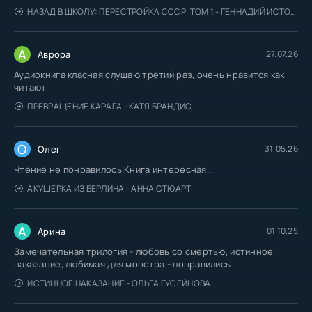
НАЗАД В ШКОЛУ: ПЕРЕСТРОЙКА СССР. ТОМ 1 - ГЕННАДИЙ ИСТОЧНИК
А
Аврора
27.07.26
Аудиокнига класная слушаю третий раз, очень нравится как
читают
ПРЕВРАЩЕНИЕ КАРАГА - КАТЯ БРАНДИС
О
Олег
31.05.26
Чтение не понравилось.Книга интересная...
АКУШЕРКА ИЗ БЕРЛИНА - АННА СТЮАРТ
А
Арина
01.10.25
Замечательная трилогия - любовь со смертью, истинное
наказание, любимая для монстра - понравились
ИСТИННОЕ НАКАЗАНИЕ - ОЛЬГА ГУСЕЙНОВА