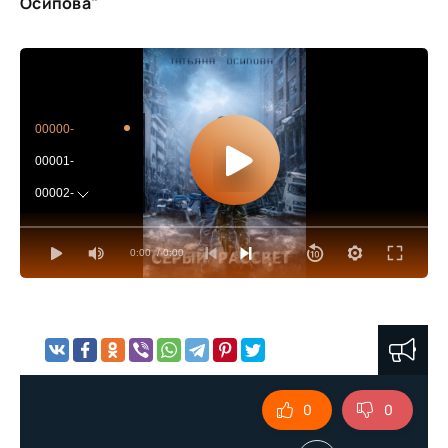
Осипова"
00000-
00001-
00002-
00003-
0:00
/ 0:00
00004-
00005-
00006-
00007-
00008-
0
0
00009-