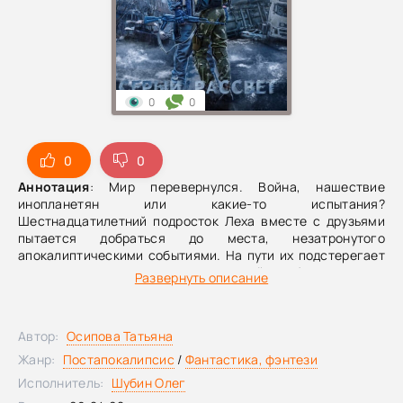
0
0
0
0
Аннотация
: Мир перевернулся. Война, нашествие
инопланетян или какие-то испытания?
Шестнадцатилетний подросток Леха вместе с друзьями
пытается добраться до места, незатронутого
апокалиптическими событиями. На пути их подстерегает
смертельная опасность, которой оборачиваются
Развернуть описание
столкновения с мутантами, климатические изменения.
Надежда ведет Леху и его друзей, они верят в то, что им
удастся разгадать секреты проекта «Серый рассвет» и
Автор:
Осипова Татьяна
выбраться из Зоны отчуждения.
Жанр:
Постапокалипсис
/
Фантастика, фэнтези
Исполнитель:
Шубин Олег