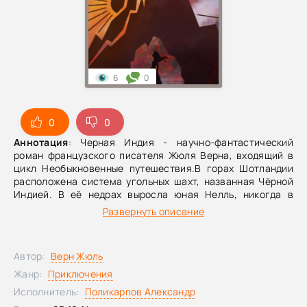
6
0
0
0
Аннотация
: Черная Индия - научно-фантастический
роман французского писателя Жюля Верна, входящий в
цикл Необыкновенные путешествия.В горах Шотландии
расположена система угольных шахт, названная Чёрной
Индией. В её недрах выросла юная Нелль, никогда в
жизни не видевшая дневного света.
Развернуть описание
Автор:
Верн Жюль
Жанр:
Приключения
Исполнитель:
Поликарпов Александр