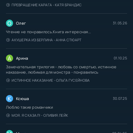
ПРЕВРАЩЕНИЕ КАРАГА - КАТЯ БРАНДИС
О
Олег
31.05.26
Чтение не понравилось.Книга интересная...
АКУШЕРКА ИЗ БЕРЛИНА - АННА СТЮАРТ
А
Арина
01.10.25
Замечательная трилогия - любовь со смертью, истинное
наказание, любимая для монстра - понравились
ИСТИННОЕ НАКАЗАНИЕ - ОЛЬГА ГУСЕЙНОВА
К
Ксюша
30.07.25
Люблю такие романчики
МОЯ. Я СКАЗАЛ! - ОЛИВИЯ ЛЕЙК