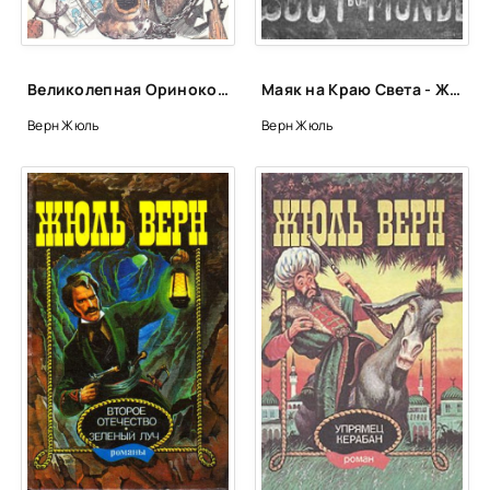
Великолепная Ориноко - Жюль Верн
Маяк на Краю Света - Жюль Верн, Мишель Верн
Верн Жюль
Верн Жюль