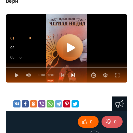
Верн"
01
02
03
04
0:00
/ 0:00
05
06
07
08
09
0
0
10