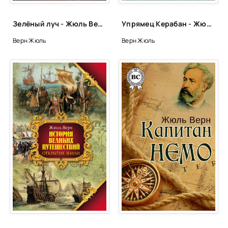
Зелёный луч - Жюль Верн
Упрямец Керабан - Жюль Верн
Верн Жюль
Верн Жюль