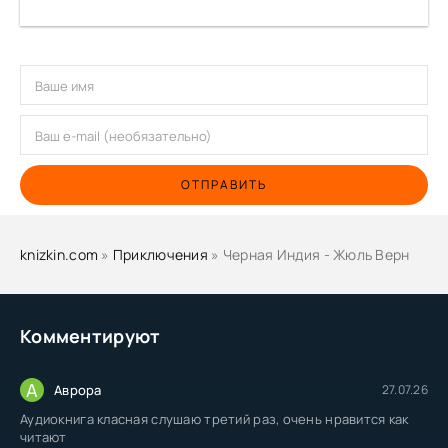
ОТПРАВИТЬ
knizkin.com
»
Приключения
» Черная Индия - Жюль Верн
Комментируют
А
Аврора
27.07.26
Аудиокнига класная слушаю третий раз, очень нравится как
читают