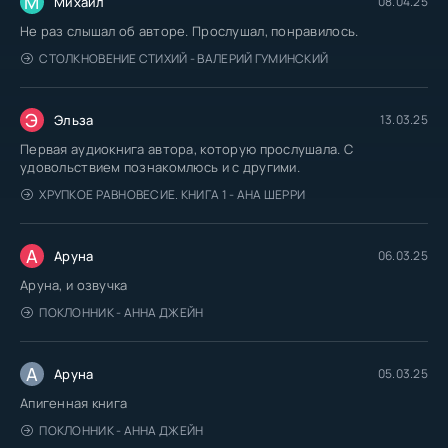
М
Михаил
08.04.25
Не раз слышал об авторе. Прослушал, понравилось.
СТОЛКНОВЕНИЕ СТИХИЙ - ВАЛЕРИЙ ГУМИНСКИЙ
Э
Эльза
13.03.25
Первая аудиокнига автора, которую прослушала. С
удовольствием познакомлюсь и с другими.
ХРУПКОЕ РАВНОВЕСИЕ. КНИГА 1 - АНА ШЕРРИ
А
Аруна
06.03.25
Аруна, и озвучка
ПОКЛОННИК - АННА ДЖЕЙН
А
Аруна
05.03.25
Апигенная книга
ПОКЛОННИК - АННА ДЖЕЙН