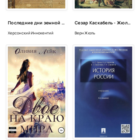
Последние дни земной жизни Господа нашего Иисуса Христа - Иннокентий Херсонский
Сезар Каскабель - Жюль Верн
Херсонский Иннокентий
Верн Жюль