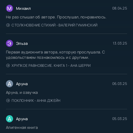
М
Михаил
08.04.25
Не раз слышал об авторе. Прослушал, понравилось.
СТОЛКНОВЕНИЕ СТИХИЙ - ВАЛЕРИЙ ГУМИНСКИЙ
Э
Эльза
13.03.25
Первая аудиокнига автора, которую прослушала. С
удовольствием познакомлюсь и с другими.
ХРУПКОЕ РАВНОВЕСИЕ. КНИГА 1 - АНА ШЕРРИ
А
Аруна
06.03.25
Аруна, и озвучка
ПОКЛОННИК - АННА ДЖЕЙН
А
Аруна
05.03.25
Апигенная книга