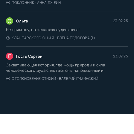
ПОКЛОННИК - АННА ДЖЕЙН
О
Ольга
23.02.25
Не прям вау, но неплохая аудиокнига!
КЛАН ТАРСКОГО. ОН И Я - ЕЛЕНА ТОДОРОВА (1)
Г
Гость Сергей
23.02.25
Захватывающая история, где мощь природы и сила
человеческого духа сплетаются в напряжённый и
СТОЛКНОВЕНИЕ СТИХИЙ - ВАЛЕРИЙ ГУМИНСКИЙ