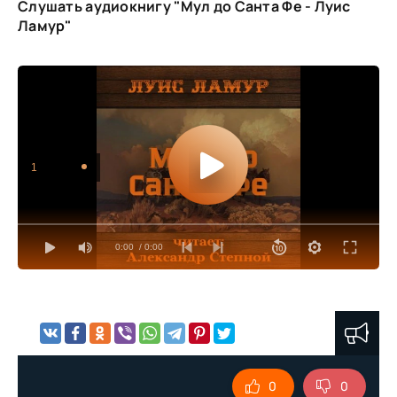
Слушать аудиокнигу "Мул до Санта Фе - Луис
Ламур"
1
0:00
/ 0:00
0
0