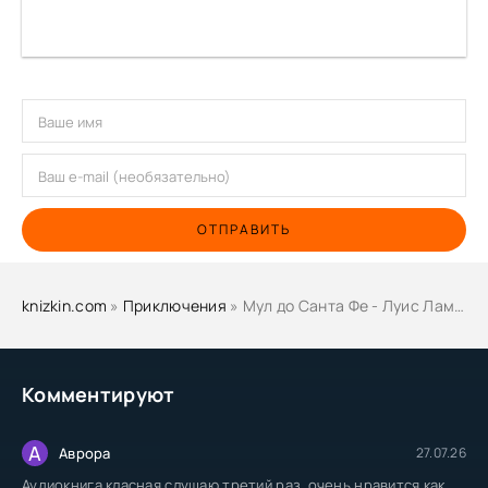
ОТПРАВИТЬ
knizkin.com
»
Приключения
» Мул до Санта Фе - Луис Ламур
Комментируют
А
Аврора
27.07.26
Аудиокнига класная слушаю третий раз, очень нравится как