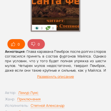
0
0
0
0
Аннотация
: Глава каравана Пемброк после долгих споров
согласился принять в состав фургонов Майлса. Однако
при условии, что у того будет полная упряжка из шести
мулов. Четырех мулов недостаточно, твердил Пемброк,
даже если они такие крупные и сильные, как у Майлса. И
тому удалось найти ещё одного мула — пятого. Ему
Развернуть описание
оставался последний, шестой, и он даже нашёл того, кто
может его продать. Однако продавец заартачился,
наотрез отказавшись заключать сделку. До отбытия
Автор:
Ламур Луис
каравана оставалось меньше суток, и Майлс ломал
голову, где же ему раздобыть последнего мула?
Жанр:
Приключения
Исполнитель:
Степной Александр