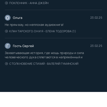
ПОКЛОННИК - АННА ДЖЕЙН
О
Ольга
23.02.25
Не прям вау, но неплохая аудиокнига!
КЛАН ТАРСКОГО. ОН И Я - ЕЛЕНА ТОДОРОВА (1)
Г
Гость Сергей
23.02.25
Захватывающая история, где мощь природы и сила
человеческого духа сплетаются в напряжённый и
СТОЛКНОВЕНИЕ СТИХИЙ - ВАЛЕРИЙ ГУМИНСКИЙ