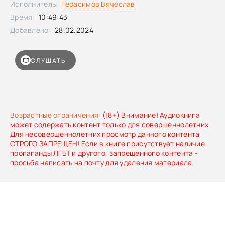
Исполнитель:
Герасимов Вячеслав
множества знатных красавиц, прибывших ко двору,
Время:
10:49:43
затеряться просто, а шанс хотя бы попасть на глаза
Великому князю, ох, как мал! Однако дерзкий поступок
Добавлено:
28.02.2024
Соломеи в присутствии Василия и его свиты враз
перевернул всю ее жизнь, оказавшись судьбоносным не
только для нее…
СЛУШАТЬ
Возрастные ограничения:
(18+) Внимание! Аудиокнига
может содержать контент только для совершеннолетних.
Для несовершеннолетних просмотр данного контента
СТРОГО ЗАПРЕЩЕН! Если в книге присутствует наличие
пропаганды ЛГБТ и другого, запрещенного контента -
просьба написать на почту для удаления материала.