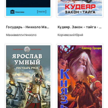
25 Соломея и Кудеяр
26 Соломея и Кудеяр
27 Соломея и Кудеяр
Государь - Никколо Макиавелли
Кудеяр. Закон – тайга - Юрий Корчевский
28 Соломея и Кудеяр
Макиавелли Никколо
Корчевский Юрий
29 Соломея и Кудеяр
30 Соломея и Кудеяр
31 Соломея и Кудеяр