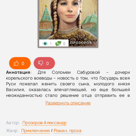
1
0
0
0
Аннотация
: Для Соломеи Сабуровой – дочери
корельского воеводы – новость о том, что Государь всея
Руси пожелал женить своего сына, молодого князя
Василия, оказалась впечатляющей, но еще большей
неожиданностью стало решение отца отправить ее в
Москву на смотрины невест. Конечно, в сопровождении
Развернуть описание
пожилой тётки Евдокии да двух слуг. Компания верная, но
не особливо занятная. Встретившийся же им в пути
веселый и бойкий юноша Кудеяр, который взялся
Автор:
Прозоров Александр
оберегать Соломею в дороге, сразу покорил ее сердце.
Боярин полюбил девушку всей душой, питая надежду
Жанр:
Приключения
/
Роман, проза
вскорости стать ее мужем. Ведь ясно, как день, что среди