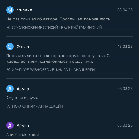
М
Михаил
08.04.25
Не раз слышал об авторе. Прослушал, понравилось.
СТОЛКНОВЕНИЕ СТИХИЙ - ВАЛЕРИЙ ГУМИНСКИЙ
Э
Эльза
13.03.25
Первая аудиокнига автора, которую прослушала. С
удовольствием познакомлюсь и с другими.
ХРУПКОЕ РАВНОВЕСИЕ. КНИГА 1 - АНА ШЕРРИ
А
Аруна
06.03.25
Аруна, и озвучка
ПОКЛОННИК - АННА ДЖЕЙН
А
Аруна
05.03.25
Апигенная книга