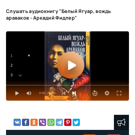
Слушать аудиокнигу "Белый Ягуар, вождь
араваков - Аркадий Фидлер"
1
2
3
4
0:00
/ 0:00
5
6
7
8
9