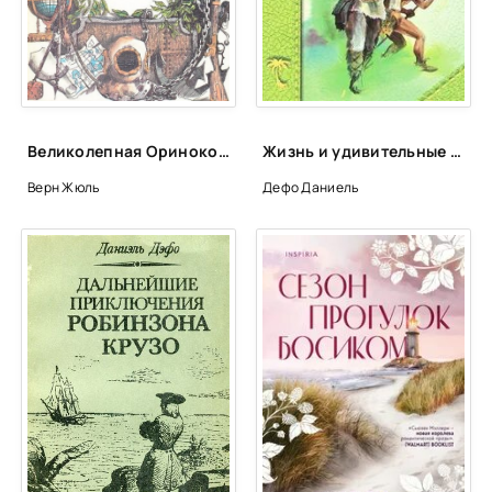
24
25
26
27
Великолепная Ориноко - Жюль Верн
Жизнь и удивительные приключения Робинзона Крузо, моряка из Йорка - Даниель Дефо
28
Верн Жюль
Дефо Даниель
29
30
31
32