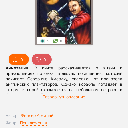
2
0
0
0
Аннотация
: В книге рассказывается о жизни и
приключениях потомка польских поселенцев, который
покидает Северную Америку, спасаясь от произвола
английских плантаторов. Однако корабль попадает в
шторм, и герой оказывается на небольшом острове в
Карибском море. Там он знакомится с двумя индейцами —
Развернуть описание
Арнаком и Вагурой. Вместе с ними пытается выбраться с
острова на большой континент, где становится вождем
южноамериканского племени араваков и возглавляет их
Автор:
Фидлер Аркадий
борьбу против европейских колонизаторов-
завоевателей.
Содержание:
Остров Робинзона / Wyspa
Жанр:
Приключения
Robinsona (1954)Ориноко / Orinoko (1957)Белый Ягуар /