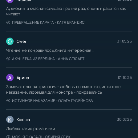
Аудиокнига класная слушаю третий раз, очень нравится как
читают
ПРЕВРАЩЕНИЕ КАРАГА - КАТЯ БРАНДИС
О
Олег
31.05.26
Чтение не понравилось.Книга интересная...
АКУШЕРКА ИЗ БЕРЛИНА - АННА СТЮАРТ
А
Арина
01.10.25
Замечательная трилогия - любовь со смертью, истинное
наказание, любимая для монстра - понравились
ИСТИННОЕ НАКАЗАНИЕ - ОЛЬГА ГУСЕЙНОВА
К
Ксюша
30.07.25
Люблю такие романчики
МОЯ. Я СКАЗАЛ! - ОЛИВИЯ ЛЕЙК