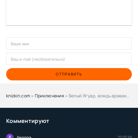
ОТПРАВИТЬ
knizkin.com
»
Приключения
» Белый Ягуар, вождь араваков - Аркадий Фидлер
Комментируют
А
Аврора
27.07.26