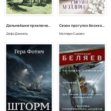
Дальнейшие приключения Робинзона Крузо - Даниэль Дефо
Сезон прогулок босиком - Сьюзен Мэллери
Дефо Даниель
Мэллери Сьюзен