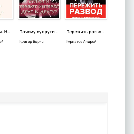
Собриология. Наука об отрезвлении общества - Андрей Николаев
Почему супруги теряют интерес друг к другу? - Борис Кригер, Анна Подшивалова
Пережить развод. Универсальные правила - Андрей Курпатов
ей
Кригер Борис
Курпатов Андрей