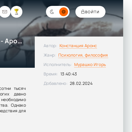
ВОЙТИ
Развод: крах или новая жизнь - Аронс Констанция
Автор:
Констанция Аронс
Жанр:
Психология, философия
Исполнитель:
Мурашко Игорь
Время:
13:40:43
Добавлено:
28.02.2024
сотни тысяч
огих давно
еобходимо
тва. Однако
ледствия для
без глубоких
ествует ли
м партнерам