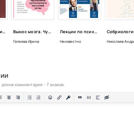
Избранные произведения в 4-х томах - Владимир Ленин
Вынос мозга. Чудеса восприятия и другие особенности работы нервной системы - Галеева Ирина
Лекции по психологии (Лекторий ВШЭ)
Галеева Ирина
Неизвестно
Николаев Андр
рии
длина комментария - 7 знаков.