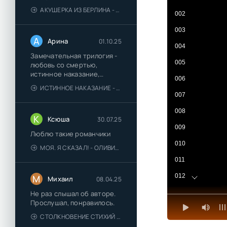
АКУШЕРКА ИЗ БЕРЛИНА - АННА СТЮАРТ
002
003
А
Арина
01.10.25
004
Замечательная трилогия -
005
любовь со смертью,
истинное наказание,
006
любимая для монстра -
ИСТИННОЕ НАКАЗАНИЕ - ОЛЬГА ГУСЕЙНОВА
понравились
007
008
К
Ксюша
30.07.25
009
Люблю такие романчики
010
МОЯ. Я СКАЗАЛ! - ОЛИВИЯ ЛЕЙК
011
012
М
Михаил
08.04.25
013
Не раз слышал об авторе.
Прослушал, понравилось.
014
СТОЛКНОВЕНИЕ СТИХИЙ - ВАЛЕРИЙ ГУМИНСКИЙ
015