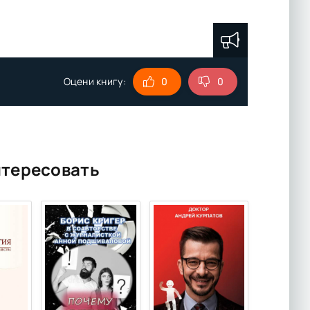
Оцени книгу:
0
0
нтересовать