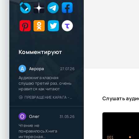
Комментируют
А
Аврора
27.07.26
Аудиокнига класная
слушаю третий раз, очень
нравится как читают
ПРЕВРАЩЕНИЕ КАРАГА - КАТЯ БРАНДИС
Слушать аудио
О
Олег
31.05.26
Чтение не
понравилось.Книга
интересная...
001