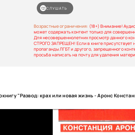
оставаться верными друзьями, поддержи
взаимоотношений после краха романтичес
СЛУШАТЬ
Какими наблюдениями могут похвастаться сп
области психологии, сталкивающиеся п
конфликтными ситуациями при завершении
Возрастные ограничения:
(18+) Внимание! Ауди
людей с различными моделями поведения? П
может содержать контент только для совершен
опыт может стать полезным в формирова
Для несовершеннолетних просмотр данного ко
отношения к конкретной ситуации.
СТРОГО ЗАПРЕЩЕН! Если в книге присутствует 
пропаганды ЛГБТ и другого, запрещенного конт
просьба написать на почту для удаления матер
книгу "Развод: крах или новая жизнь - Аронс Констан