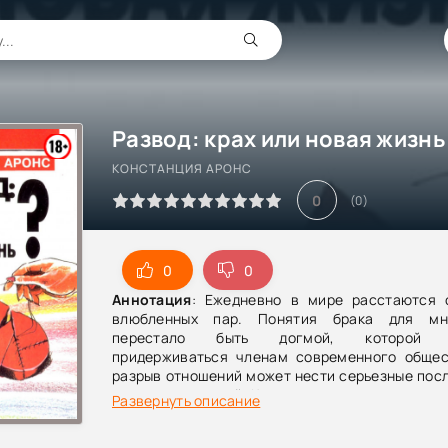
КОНСТАНЦИЯ АРОНС
0
(
0
)
0
0
Аннотация
: Ежедневно в мире расстаются 
влюбленных пар. Понятия брака для мн
перестало быть догмой, которой н
придерживаться членам современного общес
разрыв отношений может нести серьезные пос
психологии людей. Как пережить расставание 
Развернуть описание
последствий для нервной системы? Сущ
бархатные разводы, которые позволяют бывши