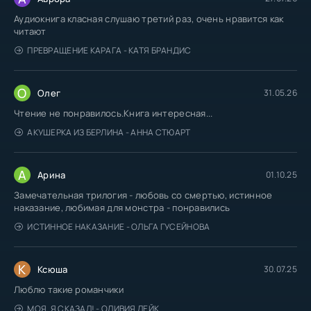
Аудиокнига класная слушаю третий раз, очень нравится как
читают
ПРЕВРАЩЕНИЕ КАРАГА - КАТЯ БРАНДИС
О
Олег
31.05.26
Чтение не понравилось.Книга интересная...
АКУШЕРКА ИЗ БЕРЛИНА - АННА СТЮАРТ
А
Арина
01.10.25
Замечательная трилогия - любовь со смертью, истинное
наказание, любимая для монстра - понравились
ИСТИННОЕ НАКАЗАНИЕ - ОЛЬГА ГУСЕЙНОВА
К
Ксюша
30.07.25
Люблю такие романчики
МОЯ. Я СКАЗАЛ! - ОЛИВИЯ ЛЕЙК