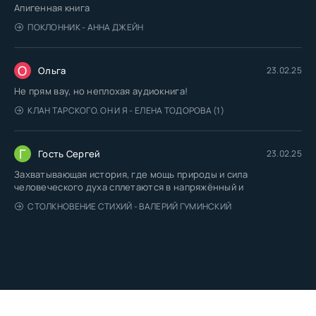
Апигенная книга
ПОКЛОННИК - АННА ДЖЕЙН
О
Ольга
23.02.25
Не прям вау, но неплохая аудиокнига!
КЛАН ТАРСКОГО. ОН И Я - ЕЛЕНА ТОДОРОВА (1)
Г
Гость Сергей
23.02.25
Захватывающая история, где мощь природы и сила
человеческого духа сплетаются в напряжённый и
СТОЛКНОВЕНИЕ СТИХИЙ - ВАЛЕРИЙ ГУМИНСКИЙ