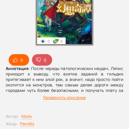
0
0
0
0
Аннотация
: После череды патологических неудач, Ляпис
приходит к выводу, что взятие заданий в гильдии
притягивает к ним злой рок, а значит, надо просто пойти
охотится на монстров, тем самым делая дороги между
городами чуть более безопасными, и получать плату за
сданные трофеи. Вот только вполне успешно проведя
Развернуть описание
охоту и добравшись до соседнего небольшого
станционного городка, они обнаруживают его
основательно разрушенным и разграбленным без единой
Автор:
Майн
живой души. Разумеется, это оказалось лишь началом
цепочки грядущих злоключений...
Жанр:
Ранобэ