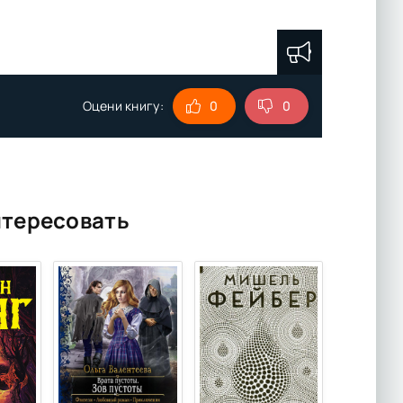
Оцени книгу:
0
0
нтересовать