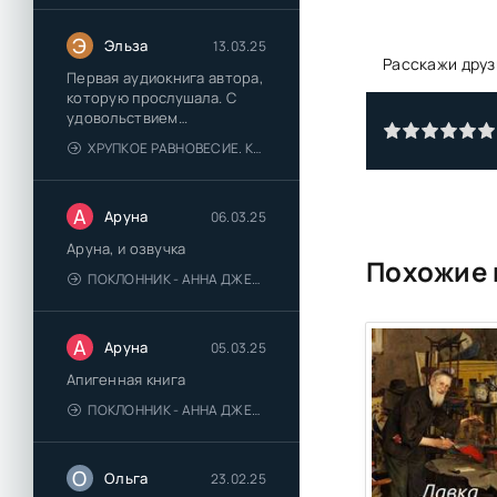
Э
Эльза
13.03.25
Расскажи друз
Первая аудиокнига автора,
которую прослушала. С
удовольствием
познакомлюсь и с другими.
ХРУПКОЕ РАВНОВЕСИЕ. КНИГА 1 - АНА ШЕРРИ
А
Аруна
06.03.25
Аруна, и озвучка
Похожие 
ПОКЛОННИК - АННА ДЖЕЙН
А
Аруна
05.03.25
Апигенная книга
ПОКЛОННИК - АННА ДЖЕЙН
О
Ольга
23.02.25