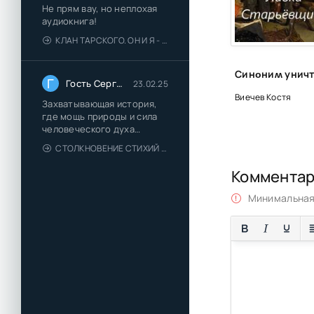
Не прям вау, но неплохая
аудиокнига!
КЛАН ТАРСКОГО. ОН И Я - ЕЛЕНА ТОДОРОВА (1)
Г
Гость Сергей
23.02.25
Виечев Костя
Захватывающая история,
где мощь природы и сила
человеческого духа
сплетаются в напряжённый
СТОЛКНОВЕНИЕ СТИХИЙ - ВАЛЕРИЙ ГУМИНСКИЙ
и
Коммента
Минимальная 