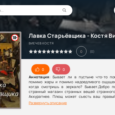
Лавка Старьёвщика - Костя В
ВИЕЧЕВ КОСТЯ
0
(
0
)
0
0
Аннотация
: Бывает ли в пустыне что-то по
помимо жары и помимо надоедливого ощущен
когда смотришь в зеркало? Бывает.Добро п
странный магазин странных вещей странного
Аккуратнее. Плющ может съесть ваш правый
шахматы сжечь весь дом.
Развернуть описание