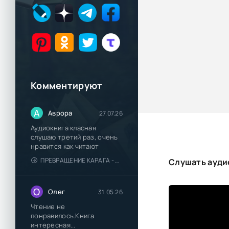
Комментируют
А
Аврора
27.07.26
Аудиокнига класная
слушаю третий раз, очень
нравится как читают
ПРЕВРАЩЕНИЕ КАРАГА - КАТЯ БРАНДИС
Слушать аудио
О
Олег
31.05.26
Чтение не
понравилось.Книга
интересная...