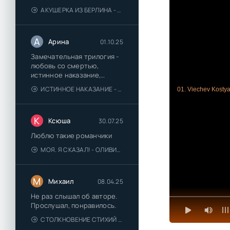
АКУШЕРКА ИЗ БЕРЛИНА - АННА СТЮАРТ
А
Арина
01.10.25
Замечательная трилогия -
любовь со смертью,
истинное наказание,
любимая для монстра -
ИСТИННОЕ НАКАЗАНИЕ - ОЛЬГА ГУСЕЙНОВА
01. Viechev Kostya
понравились
К
Ксюша
30.07.25
Люблю такие романчики
МОЯ. Я СКАЗАЛ! - ОЛИВИЯ ЛЕЙК
М
Михаил
08.04.25
Не раз слышал об авторе.
Прослушал, понравилось.
СТОЛКНОВЕНИЕ СТИХИЙ - ВАЛЕРИЙ ГУМИНСКИЙ