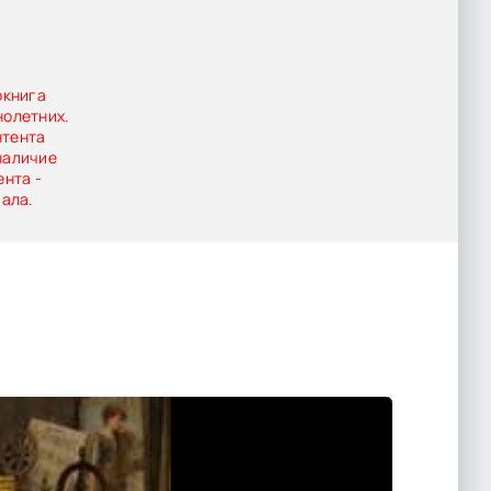
окнига
нолетних.
нтента
наличие
ента -
иала.