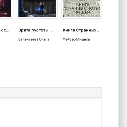
Лавка дурных снов. Сборник рассказов - Стивен Кинг
Врата пустоты. Зов пустоты - Ольга Валентеева
Книга Странных Новых Вещей - Мишель Фейбер
Валентеева Ольга
Фейбер Мишель