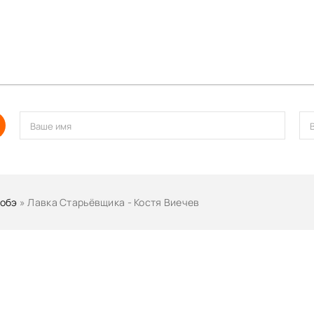
обэ
» Лавка Старьёвщика - Костя Виечев