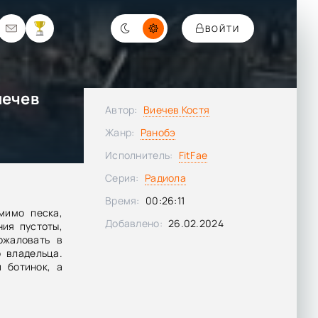
ВОЙТИ
иечев
Автор:
Виечев Костя
Жанр:
Ранобэ
Исполнитель:
FitFae
Серия:
Радиола
Время:
00:26:11
мимо песка,
Добавлено:
26.02.2024
ия пустоты,
ожаловать в
 владельца.
 ботинок, а