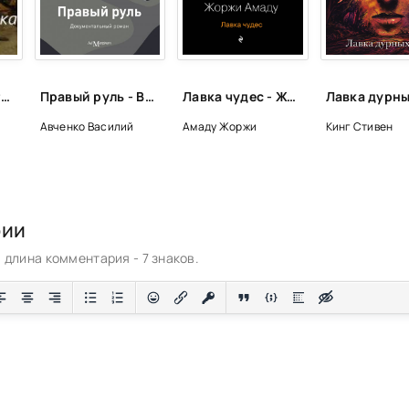
Синᴏниʍ уничтожения - Костя Виечев
Правый руль - Василий Авченко
Лавка чудес - Жоржи Амаду
Авченко Василий
Амаду Жоржи
Кинг Стивен
рии
длина комментария - 7 знаков.