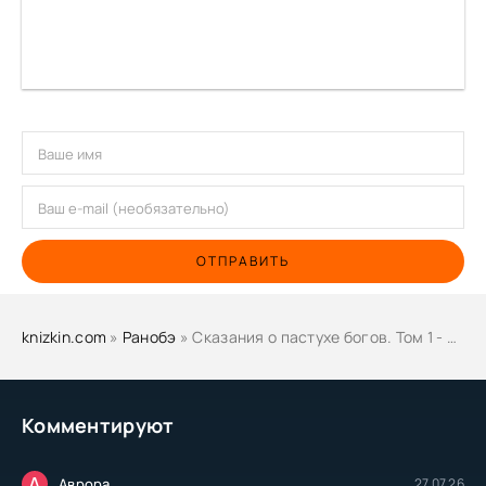
ОТПРАВИТЬ
knizkin.com
»
Ранобэ
» Сказания о пастухе богов. Том 1 - Zhu Zai
Комментируют
А
Аврора
27.07.26