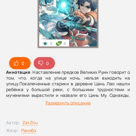
0
0
0
0
Аннотация
: Наставление предков Великих Руин говорит о
том, что, когда на улице ночь, нельзя выходить на
улицу.Покалеченные старики в деревне Цань Лао нашли
ребёнка у большой реки, с большими трудностями и
мучениями вырастили и назвали его Цинь Му. Однажды,
когда ночное небо накрыло все Великие Руины, Цинь Му
Развернуть описание
вышел из дома…“Будь плохим героем на ветру весны” —
сказал ему неизвестный слепой.Таким было начало пути
Цинь Му к плохому герою!
Автор:
Zai Zhu
Жанр:
Ранобэ