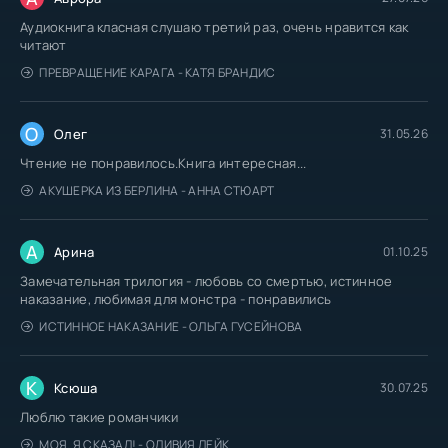
Аудиокнига класная слушаю третий раз, очень нравится как
читают
ПРЕВРАЩЕНИЕ КАРАГА - КАТЯ БРАНДИС
О
Олег
31.05.26
Чтение не понравилось.Книга интересная...
АКУШЕРКА ИЗ БЕРЛИНА - АННА СТЮАРТ
А
Арина
01.10.25
Замечательная трилогия - любовь со смертью, истинное
наказание, любимая для монстра - понравились
ИСТИННОЕ НАКАЗАНИЕ - ОЛЬГА ГУСЕЙНОВА
К
Ксюша
30.07.25
Люблю такие романчики
МОЯ. Я СКАЗАЛ! - ОЛИВИЯ ЛЕЙК