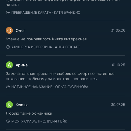
читают
ПРЕВРАЩЕНИЕ КАРАГА - КАТЯ БРАНДИС
О
Олег
31.05.26
Чтение не понравилось.Книга интересная...
АКУШЕРКА ИЗ БЕРЛИНА - АННА СТЮАРТ
А
Арина
01.10.25
Замечательная трилогия - любовь со смертью, истинное
наказание, любимая для монстра - понравились
ИСТИННОЕ НАКАЗАНИЕ - ОЛЬГА ГУСЕЙНОВА
К
Ксюша
30.07.25
Люблю такие романчики
МОЯ. Я СКАЗАЛ! - ОЛИВИЯ ЛЕЙК