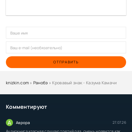
ОТПРАВИТЬ
knizkin.com
»
Ранобэ
» Кровавый знак - Казума Камачи
Комментируют
А
Аврора
27.07.26
Аудиокнига класная слушаю третий раз, очень нравится как