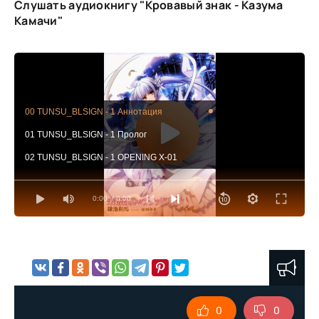
Слушать аудиокнигу "Кровавый знак - Казума
Камачи"
00 TUNSU_BLSIGN - 1 Аннотация
01 TUNSU_BLSIGN - 1 Пролог
02 TUNSU_BLSIGN - 1 OPENING X-01
0:00
/ 0:00
0
0