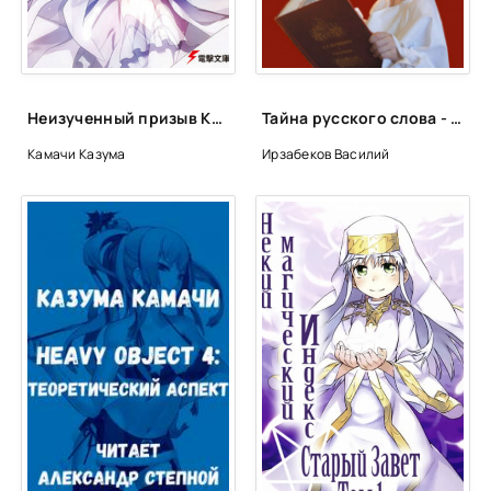
Неизученный призыв Кровавый знак - Казума Камачи
Тайна русского слова - Василий Ирзабеков
Камачи Казума
Ирзабеков Василий