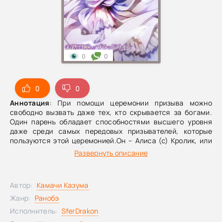
0
0
0
0
Аннотация
: При помощи церемонии призыва можно
свободно вызвать даже тех, кто скрывается за богами.
Один парень обладает способностями высшего уровня
даже среди самых передовых призывателей, которые
пользуются этой церемонией.Он – Алиса (с) Кролик, или
же Широяма Кёске.Однако у этого сильнейшего парня-
Развернуть описание
призывателя есть одна смертельная слабость.
«Проклятые слова», которые произносят девушки:
«Помоги мне».Услышав эти слова от Мейнокавы Хиган,
Автор:
Камачи Казума
девушки, которая оказалась на грани смерти, Кёске
бросается в город, где столкнулись Три Великие
Жанр:
Ранобэ
Призывные Силы!
Исполнитель:
SferDrakon