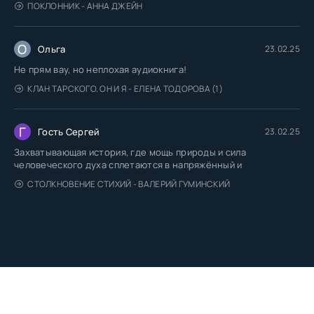
ПОКЛОННИК - АННА ДЖЕЙН
О
Ольга
23.02.25
Не прям вау, но неплохая аудиокнига!
КЛАН ТАРСКОГО. ОН И Я - ЕЛЕНА ТОДОРОВА (1)
Г
Гость Сергей
23.02.25
Захватывающая история, где мощь природы и сила
человеческого духа сплетаются в напряжённый и
СТОЛКНОВЕНИЕ СТИХИЙ - ВАЛЕРИЙ ГУМИНСКИЙ