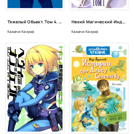
Тяжелый Объект. Том 4. Теоретический аспект - Казума Камачи
Некий Магический Индекс. Том 1 - Казума Камачи
Камачи Казума
Камачи Казума