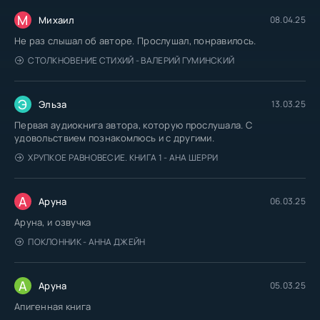
М
Михаил
08.04.25
Не раз слышал об авторе. Прослушал, понравилось.
СТОЛКНОВЕНИЕ СТИХИЙ - ВАЛЕРИЙ ГУМИНСКИЙ
Э
Эльза
13.03.25
Первая аудиокнига автора, которую прослушала. С
удовольствием познакомлюсь и с другими.
ХРУПКОЕ РАВНОВЕСИЕ. КНИГА 1 - АНА ШЕРРИ
А
Аруна
06.03.25
Аруна, и озвучка
ПОКЛОННИК - АННА ДЖЕЙН
А
Аруна
05.03.25
Апигенная книга