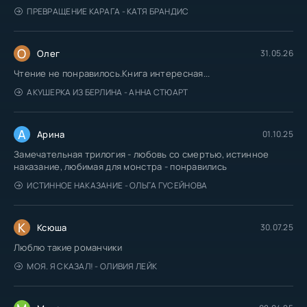
ПРЕВРАЩЕНИЕ КАРАГА - КАТЯ БРАНДИС
О
Олег
31.05.26
Чтение не понравилось.Книга интересная...
АКУШЕРКА ИЗ БЕРЛИНА - АННА СТЮАРТ
А
Арина
01.10.25
Замечательная трилогия - любовь со смертью, истинное
наказание, любимая для монстра - понравились
ИСТИННОЕ НАКАЗАНИЕ - ОЛЬГА ГУСЕЙНОВА
К
Ксюша
30.07.25
Люблю такие романчики
МОЯ. Я СКАЗАЛ! - ОЛИВИЯ ЛЕЙК