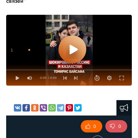
связей"
1
0:00
/ 0:00
0
0