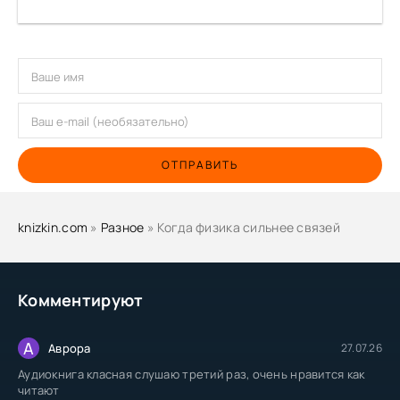
ОТПРАВИТЬ
knizkin.com
»
Разное
» Когда физика сильнее связей
Комментируют
А
Аврора
27.07.26
Аудиокнига класная слушаю третий раз, очень нравится как
читают