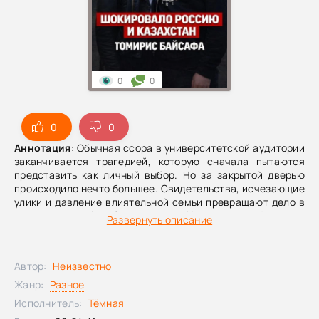
0
0
0
0
Аннотация
: Обычная ссора в университетской аудитории
заканчивается трагедией, которую сначала пытаются
представить как личный выбор. Но за закрытой дверью
происходило нечто большее. Свидетельства, исчезающие
улики и давление влиятельной семьи превращают дело в
многолетнюю борьбу за правду. И лишь один фактор в
Развернуть описание
итоге ломает всё.
Автор:
Неизвестно
Жанр:
Разное
Исполнитель:
Тёмная