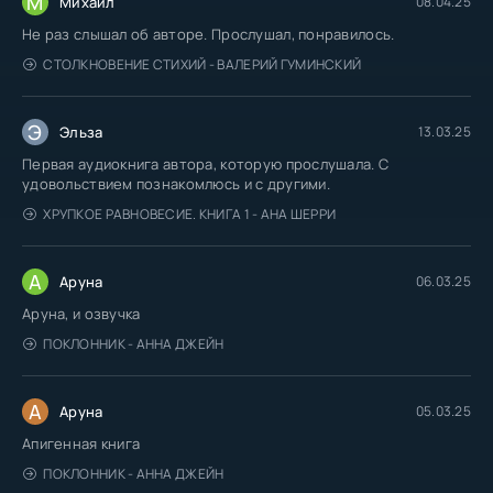
М
Михаил
08.04.25
Не раз слышал об авторе. Прослушал, понравилось.
СТОЛКНОВЕНИЕ СТИХИЙ - ВАЛЕРИЙ ГУМИНСКИЙ
Э
Эльза
13.03.25
Первая аудиокнига автора, которую прослушала. С
удовольствием познакомлюсь и с другими.
ХРУПКОЕ РАВНОВЕСИЕ. КНИГА 1 - АНА ШЕРРИ
А
Аруна
06.03.25
Аруна, и озвучка
ПОКЛОННИК - АННА ДЖЕЙН
А
Аруна
05.03.25
Апигенная книга
ПОКЛОННИК - АННА ДЖЕЙН