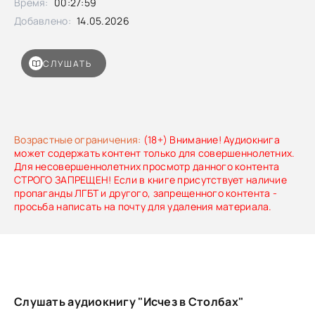
Время:
00:27:59
ухудшения погоды поиски усложнились, а история стала
одной из самых загадочных пропаж региона, породив
Добавлено:
14.05.2026
множество версий — без ясного ответа, что произошло на
самом деле.
СЛУШАТЬ
Возрастные ограничения:
(18+) Внимание! Аудиокнига
может содержать контент только для совершеннолетних.
Для несовершеннолетних просмотр данного контента
СТРОГО ЗАПРЕЩЕН! Если в книге присутствует наличие
пропаганды ЛГБТ и другого, запрещенного контента -
просьба написать на почту для удаления материала.
Слушать аудиокнигу "Исчез в Столбах"