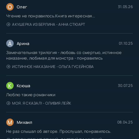
О
Олег
31.05.26
Чтение не понравилось.Книга интересная...
АКУШЕРКА ИЗ БЕРЛИНА - АННА СТЮАРТ
А
Арина
01.10.25
Замечательная трилогия - любовь со смертью, истинное
наказание, любимая для монстра - понравились
ИСТИННОЕ НАКАЗАНИЕ - ОЛЬГА ГУСЕЙНОВА
К
Ксюша
30.07.25
Люблю такие романчики
МОЯ. Я СКАЗАЛ! - ОЛИВИЯ ЛЕЙК
М
Михаил
08.04.25
Не раз слышал об авторе. Прослушал, понравилось.