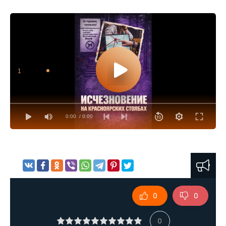
1
0:00
/ 0:00
0
0
0