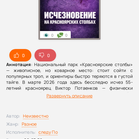
0
0
0
0
Аннотация
: Национальный парк «Красноярские столбы»
— живописное, но коварное место: стоит сойти с
популярных троп, и ориентиры быстро теряются в густой
тайге. В марте 2026 года здесь бесследно исчез 55-
летний красноярец Виктор Потаенков — физически
подготовленный, опытный в ориентировании и знакомый с
Развернуть описание
местными маршрутами. Он приехал в парк налегке, попал
на камеры у входа и вскоре перестал выходить на
связь.На следующий день начались масштабные поиски с
Автор:
Неизвестно
участием волонтёров, спасателей, полиции, дронов и
кинологов. Проверяли основные маршруты, опасные
Жанр:
Разное
участки и возможные ответвления, но не нашли ни
Исполнитель:
следу По
свидетелей, ни вещей, ни каких-либо следов. По мере