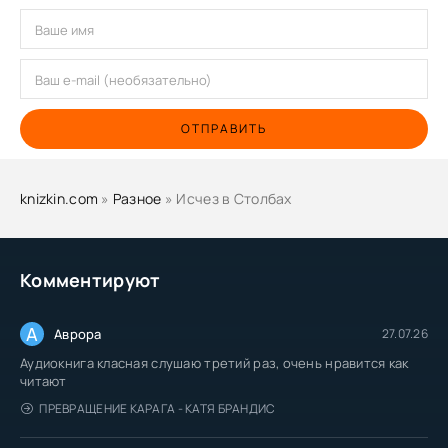
ОТПРАВИТЬ
knizkin.com
»
Разное
» Исчез в Столбах
Комментируют
А
Аврора
27.07.26
Аудиокнига класная слушаю третий раз, очень нравится как
читают
ПРЕВРАЩЕНИЕ КАРАГА - КАТЯ БРАНДИС