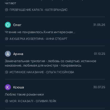
читают
ПРЕВРАЩЕНИЕ КАРАГА - КАТЯ БРАНДИС
О
Олег
31.05.26
Чтение не понравилось.Книга интересная...
АКУШЕРКА ИЗ БЕРЛИНА - АННА СТЮАРТ
А
Арина
01.10.25
Замечательная трилогия - любовь со смертью, истинное
наказание, любимая для монстра - понравились
ИСТИННОЕ НАКАЗАНИЕ - ОЛЬГА ГУСЕЙНОВА
К
Ксюша
30.07.25
Люблю такие романчики
МОЯ. Я СКАЗАЛ! - ОЛИВИЯ ЛЕЙК