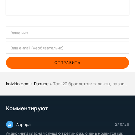
ОТПРАВИТЬ
knizkin.com
»
Разное
» Топ-20 браслетов: таланты, развитие, предназначение - Николай Черненко
Комментируют
А
Аврора
27.07.26
Аудиокнига класная слушаю третий раз, очень нравится как