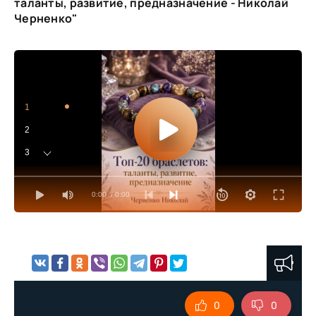
таланты, развитие, предназначение - Николай
Черненко"
1
2
3
4
0:00
/ 0:00
0
0