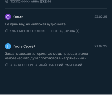
ПОКЛОННИК - АННА ДЖЕЙН
О
Ольга
23.02.25
Не прям вау, но неплохая аудиокнига!
КЛАН ТАРСКОГО. ОН И Я - ЕЛЕНА ТОДОРОВА (1)
Г
Гость Сергей
23.02.25
Захватывающая история, где мощь природы и сила
человеческого духа сплетаются в напряжённый и
СТОЛКНОВЕНИЕ СТИХИЙ - ВАЛЕРИЙ ГУМИНСКИЙ