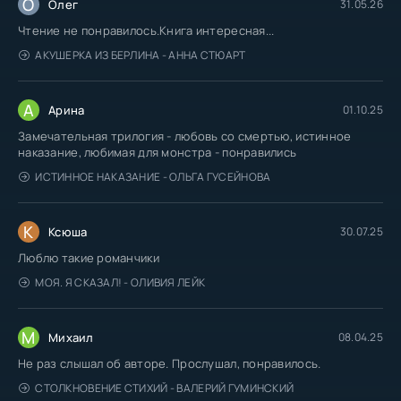
О
Олег
31.05.26
Чтение не понравилось.Книга интересная...
АКУШЕРКА ИЗ БЕРЛИНА - АННА СТЮАРТ
А
Арина
01.10.25
Замечательная трилогия - любовь со смертью, истинное
наказание, любимая для монстра - понравились
ИСТИННОЕ НАКАЗАНИЕ - ОЛЬГА ГУСЕЙНОВА
К
Ксюша
30.07.25
Люблю такие романчики
МОЯ. Я СКАЗАЛ! - ОЛИВИЯ ЛЕЙК
М
Михаил
08.04.25
Не раз слышал об авторе. Прослушал, понравилось.
СТОЛКНОВЕНИЕ СТИХИЙ - ВАЛЕРИЙ ГУМИНСКИЙ