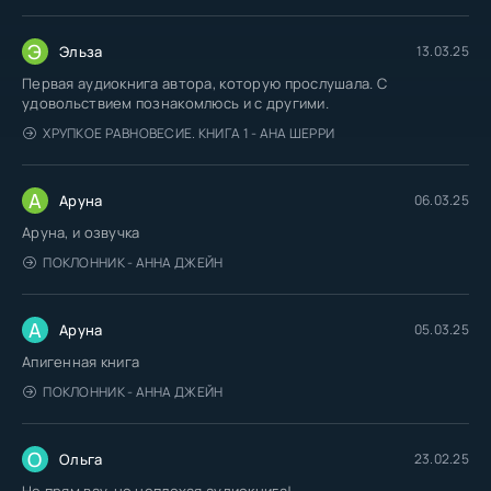
Э
Эльза
13.03.25
Первая аудиокнига автора, которую прослушала. С
удовольствием познакомлюсь и с другими.
ХРУПКОЕ РАВНОВЕСИЕ. КНИГА 1 - АНА ШЕРРИ
А
Аруна
06.03.25
Аруна, и озвучка
ПОКЛОННИК - АННА ДЖЕЙН
А
Аруна
05.03.25
Апигенная книга
ПОКЛОННИК - АННА ДЖЕЙН
О
Ольга
23.02.25
Не прям вау, но неплохая аудиокнига!