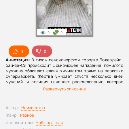
0
0
0
0
Аннотация
: В тихом пенсионерском городке Лодердейл-
бай-зе-Си происходит шокирующее нападение: пожилого
мужчину обливают едким химикатом прямо на парковке
супермаркета. Жертва умирает спустя несколько дней
мучений, и полиция начинает расследование, которое
быстро выходит за рамки «личной мести» и бытовых
Развернуть описание
версий.Следствие проверяет семью, работу и возможные
долги погибшего, связывает дело с серией странных
актов вандализма в отеле и постепенно выходит на
Автор:
Неизвестно
цепочку людей с поддельными именами, чужими
документами и неожиданными связями. Чем дальше
Жанр:
Разное
продвигаются детективы, тем яснее становится: это не
Исполнитель:
Наблюдатели
случайность и не вспышка эмоций, а тщательно