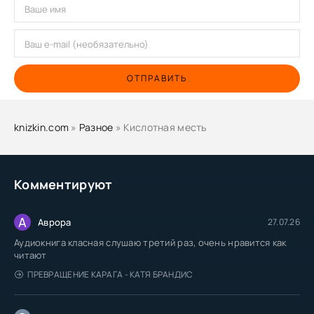
ОТПРАВИТЬ
knizkin.com
»
Разное
» Кислотная месть
Комментируют
А
Аврора
27.07.26
Аудиокнига класная слушаю третий раз, очень нравится как
читают
ПРЕВРАЩЕНИЕ КАРАГА - КАТЯ БРАНДИС