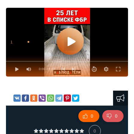
1
0:00
/ 0:00
0
0
0