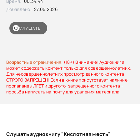
Время:
00:34:44
запутанная история с несколькими участниками — и
мотивом, который сложно предугадать до самого финала.
Добавлено:
27.05.2026
СЛУШАТЬ
Возрастные ограничения:
(18+) Внимание! Аудиокнига
может содержать контент только для совершеннолетних.
Для несовершеннолетних просмотр данного контента
СТРОГО ЗАПРЕЩЕН! Если в книге присутствует наличие
пропаганды ЛГБТ и другого, запрещенного контента -
просьба написать на почту для удаления материала.
Слушать аудиокнигу "Кислотная месть"