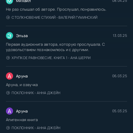
М
Михаил
08.04.25
08_78_Zakat-i-voshod
Не раз слышал об авторе. Прослушал, понравилось.
08_79_Zakat-i-voshod
СТОЛКНОВЕНИЕ СТИХИЙ - ВАЛЕРИЙ ГУМИНСКИЙ
08_80_Zakat-i-voshod
08_81_Zakat-i-voshod
Э
Эльза
13.03.25
08_82_Zakat-i-voshod
Первая аудиокнига автора, которую прослушала. С
08_83_Zakat-i-voshod
удовольствием познакомлюсь и с другими.
ХРУПКОЕ РАВНОВЕСИЕ. КНИГА 1 - АНА ШЕРРИ
08_84_Zakat-i-voshod
08_85_Zakat-i-voshod
А
Аруна
06.03.25
08_86_Zakat-i-voshod
Аруна, и озвучка
09_00_Final
ПОКЛОННИК - АННА ДЖЕЙН
А
Аруна
05.03.25
Апигенная книга
ПОКЛОННИК - АННА ДЖЕЙН