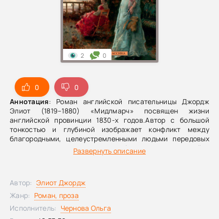
2
0
0
0
Аннотация
: Роман английской писательницы Джордж
Элиот (1819–1880) «Мидлмарч» посвящен жизни
английской провинции 1830-х годов.Автор с большой
тонкостью и глубиной изображает конфликт между
благородными, целеустремленными людьми передовых
взглядов и тупым, ханжеским обществом стяжателей и
Развернуть описание
мещан.
Автор:
Элиот Джордж
Жанр:
Роман, проза
Исполнитель:
Чернова Ольга