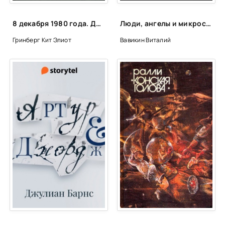
03_32_V-ozhidanii-smerti
03_33_V-ozhidanii-smerti
8 декабря 1980 года. День, когда погиб Джон Леннон - Кит Элиот Гринберг
Люди, ангелы и микросхемы - Виталий Вавикин
04_34_Tri-lyubovnye-problemy
Гринберг Кит Элиот
Вавикин Виталий
04_35_Tri-lyubovnye-problemy
04_36_01_Tri-lyubovnye-problemy
04_36_02_Tri-lyubovnye-problemy
04_37_01_Tri-lyubovnye-problemy
04_37_02_Tri-lyubovnye-problemy
04_38_Tri-lyubovnye-problemy
04_39_Tri-lyubovnye-problemy
04_40_Tri-lyubovnye-problemy
04_41_Tri-lyubovnye-problemy
04_42_Tri-lyubovnye-problemy
05_43_Ruka-mertvetsa