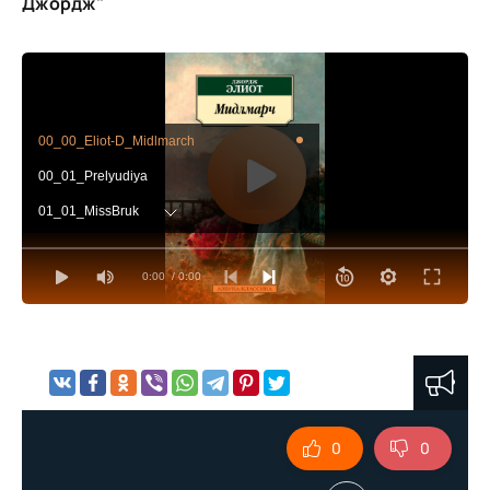
Джордж"
00_00_Eliot-D_Midlmarch
00_01_Prelyudiya
01_01_MissBruk
01_02_MissBruk
0:00
/ 0:00
01_03_MissBruk
01_04_MissBruk
01_05_MissBruk
01_06_MissBruk
01_07_MissBruk
0
0
01_08_MissBruk