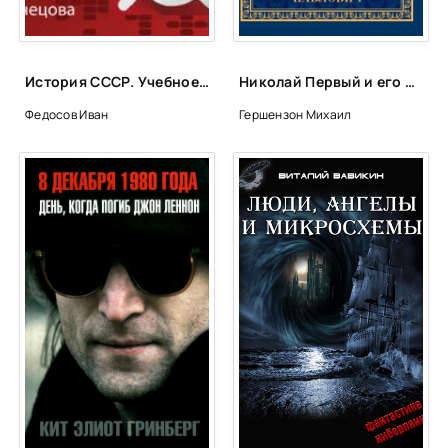
02_20_01_Starost-i-yunost
02_20_02_Starost-i-yunost
02_21_Starost-i-yunost
История СССР. Учебное пособие. 8 класс - Иван Федосов
Николай Первый и его эпоха - Михаил Гершензон
02_22_01_Starost-i-yunost
Федосов Иван
Гершензон Михаил
02_22_02_Starost-i-yunost
03_23_V-ozhidanii-smerti
03_24_V-ozhidanii-smerti
03_25_V-ozhidanii-smerti
03_26_V-ozhidanii-smerti
03_27_V-ozhidanii-smerti
03_28_V-ozhidanii-smerti
03_29_V-ozhidanii-smerti
03_30_V-ozhidanii-smerti
03_31_V-ozhidanii-smerti