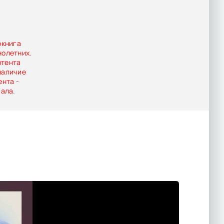
окнига
нолетних.
нтента
наличие
ента -
иала.