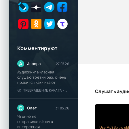
Комментируют
А
Аврора
27.07.26
Аудиокнига класная
слушаю третий раз, очень
нравится как читают
ПРЕВРАЩЕНИЕ КАРАГА - КАТЯ БРАНДИС
Слушать аудио
О
Олег
31.05.26
Чтение не
понравилось.Книга
интересная...
Use Mp3Splt to obta