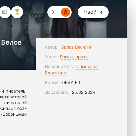
ВОЙТИ
 Белов
Автор:
Белов Василий
Жанр:
Роман, проза
Исполнитель:
Самойлов
Владимир
Время:
06:01:50
ий писатель,
Добавлено:
25.02.2024
дставителей
писателей
сна»«Люба-
«Бобришный