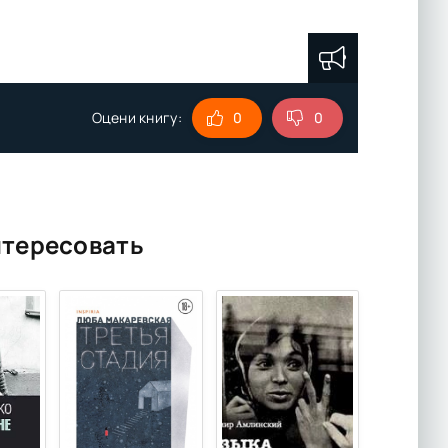
Оцени книгу:
0
0
нтересовать