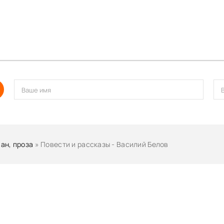
in original tracks
in original tracks
in original tracks
in original tracks
in original tracks
in original tracks
in original tracks
in original tracks
in original tracks
ан, проза
» Повести и рассказы - Василий Белов
in original tracks
in original tracks
in original tracks
in original tracks
in original tracks