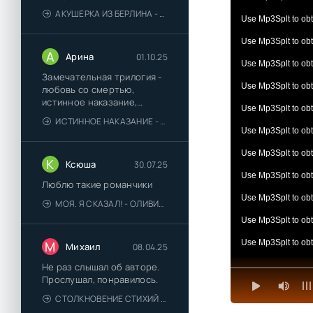
АКУШЕРКА ИЗ БЕРЛИНА - АННА СТЮАРТ
Use Mp3Splt to obta
Use Mp3Splt to obta
А
Арина
01.10.25
Use Mp3Splt to obta
Замечательная трилогия -
Use Mp3Splt to obta
любовь со смертью,
истинное наказание,
Use Mp3Splt to obta
любимая для монстра -
ИСТИННОЕ НАКАЗАНИЕ - ОЛЬГА ГУСЕЙНОВА
понравились
Use Mp3Splt to obta
Use Mp3Splt to obta
К
Ксюша
30.07.25
Use Mp3Splt to obta
Люблю такие романчики
Use Mp3Splt to obta
МОЯ. Я СКАЗАЛ! - ОЛИВИЯ ЛЕЙК
Use Mp3Splt to obta
Use Mp3Splt to obta
М
Михаил
08.04.25
Use Mp3Splt to obta
Не раз слышал об авторе.
Прослушал, понравилось.
Use Mp3Splt to obta
СТОЛКНОВЕНИЕ СТИХИЙ - ВАЛЕРИЙ ГУМИНСКИЙ
Use Mp3Splt to obta