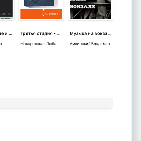
Полеты во сне и наяву. Перпеты мобиля Степана Бобыля - Виктор Мережко
Третья стадия - Люба Макаревская
Музыка на вокзале - Владимир Амлинский
р
Макаревская Люба
Амлинский Владимир