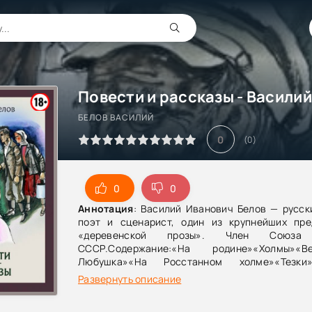
Повести и рассказы - Василий
БЕЛОВ ВАСИЛИЙ
0
(
0
)
0
0
Аннотация
: Василий Иванович Белов — русск
поэт и сценарист, один из крупнейших пре
«деревенской прозы». Член Союза 
СССР.Содержание:«На родине»«Холмы»«Ве
Любушка»«На Росстанном холме»«Тезки»
угор»
Развернуть описание