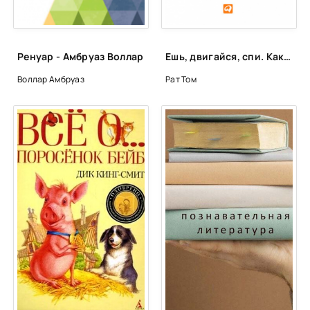
Ренуар - Амбруаз Воллар
Ешь, двигайся, спи. Как повседневные решения влияют на здоровье и долголетие - Том Рат
Воллар Амбруаз
Рат Том