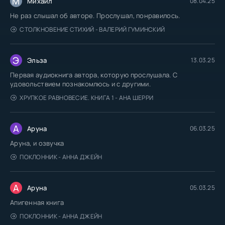
М
Михаил
08.04.25
Не раз слышал об авторе. Прослушал, понравилось.
СТОЛКНОВЕНИЕ СТИХИЙ - ВАЛЕРИЙ ГУМИНСКИЙ
Э
Эльза
13.03.25
Первая аудиокнига автора, которую прослушала. С
удовольствием познакомлюсь и с другими.
ХРУПКОЕ РАВНОВЕСИЕ. КНИГА 1 - АНА ШЕРРИ
А
Аруна
06.03.25
Аруна, и озвучка
ПОКЛОННИК - АННА ДЖЕЙН
А
Аруна
05.03.25
Апигенная книга
ПОКЛОННИК - АННА ДЖЕЙН