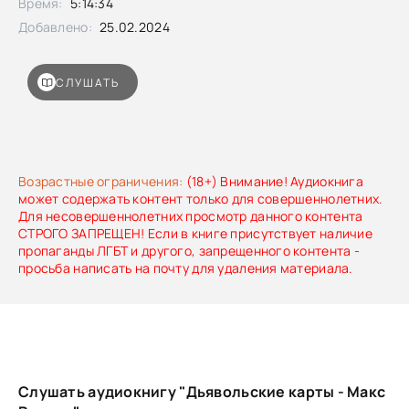
Время:
5:14:34
«Дьявольские карты».Возрастное ограничение:
21+
Добавлено:
25.02.2024
СЛУШАТЬ
Возрастные ограничения:
(18+) Внимание! Аудиокнига
может содержать контент только для совершеннолетних.
Для несовершеннолетних просмотр данного контента
СТРОГО ЗАПРЕЩЕН! Если в книге присутствует наличие
пропаганды ЛГБТ и другого, запрещенного контента -
просьба написать на почту для удаления материала.
Слушать аудиокнигу "Дьявольские карты - Макс