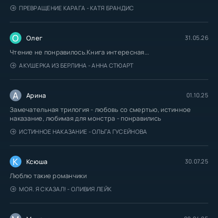
ПРЕВРАЩЕНИЕ КАРАГА - КАТЯ БРАНДИС
О
Олег
31.05.26
Чтение не понравилось.Книга интересная...
АКУШЕРКА ИЗ БЕРЛИНА - АННА СТЮАРТ
А
Арина
01.10.25
Замечательная трилогия - любовь со смертью, истинное
наказание, любимая для монстра - понравились
ИСТИННОЕ НАКАЗАНИЕ - ОЛЬГА ГУСЕЙНОВА
К
Ксюша
30.07.25
Люблю такие романчики
МОЯ. Я СКАЗАЛ! - ОЛИВИЯ ЛЕЙК