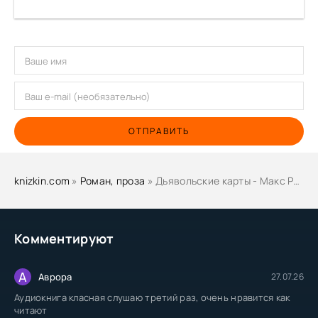
ОТПРАВИТЬ
knizkin.com
»
Роман, проза
» Дьявольские карты - Макс Ренуар
Комментируют
А
Аврора
27.07.26
Аудиокнига класная слушаю третий раз, очень нравится как
читают