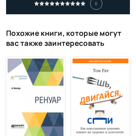
11_Дьявольские карты
0
12_Дьявольские карты
13_Дьявольские карты
14_Дьявольские карты
Похожие книги, которые могут
15_Дьявольские карты
вас также заинтересовать