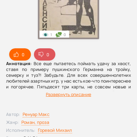
1
0
0
0
Аннотация
: Все еще пытаетесь поймать удачу за хвост,
ставя по примеру пушкинского Германна на тройку,
семерку и туз?! Забудьте. Для всех совершеннолетних
любителей азартных игр, у нас есть кое-что поинтереснее
и погорячее. Пятьдесят три карты, не совсем новые и
немного потрепанные, но зато какие! На каждой из них
Развернуть описание
изображена прекрасная женщина. Каждую ночь одна из
них будет приходить к вам, и дарить свою пламенную
страсть и самые чувственные наслаждения. Она заставит
Автор:
Ренуар Макс
вас забыть весь мир и даст вам возможность постичь
истинное искусство любви. Бросайте побыстрее все свои
Жанр:
Роман, проза
дела и отправляйтесь в незабываемое эротическое
Исполнитель:
Горевой Михаил
путешествие с аудиоверсией книги Макса Ренуара