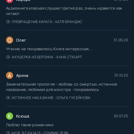
Аудиокнига класная слушаю третий раз, очень нравится как
читают
ПРЕВРАЩЕНИЕ КАРАГА - КАТЯ БРАНДИС
О
Олег
31.05.26
Чтение не понравилось.Книга интересная...
АКУШЕРКА ИЗ БЕРЛИНА - АННА СТЮАРТ
А
Арина
01.10.25
Замечательная трилогия - любовь со смертью, истинное
наказание, любимая для монстра - понравились
ИСТИННОЕ НАКАЗАНИЕ - ОЛЬГА ГУСЕЙНОВА
К
Ксюша
30.07.25
Люблю такие романчики
МОЯ. Я СКАЗАЛ! - ОЛИВИЯ ЛЕЙК