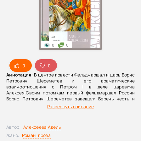
0
0
0
0
Аннотация
: В центре повести Фельдмаршал и царь Борис
Петрович Шереметев и его драматические
взаимоотношения с Петром I в деле царевича
Алексея.Своим потомкам первый фельдмаршал России
Борис Петрович Шереметев завещал: Беречь честь и
достоинство фамилии; и помнить, что Бог сохраняет все.
Развернуть описание
Отважный военачальник, талантливый дипломат и по-
настоящему умный человек был любим военными и
популярен в народе, к его советам прислушивался и сам
Автор:
Алексеева Адель
Петр Первый. О непростой судьбе Б.П.Шереметева и
рассказывается в этом романе.
Жанр:
Роман, проза