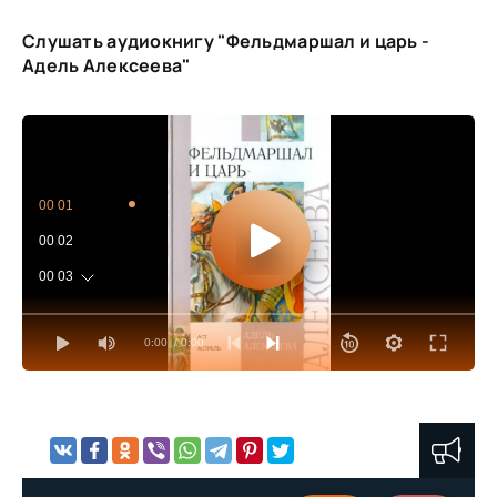
Слушать аудиокнигу "Фельдмаршал и царь -
Адель Алексеева"
00 01
00 02
00 03
00 04
0:00
/ 0:00
00 05
00 06
00 07
00 08
00 09