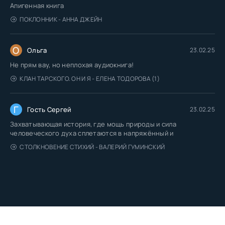
Апигенная книга
ПОКЛОННИК - АННА ДЖЕЙН
О
Ольга
23.02.25
Не прям вау, но неплохая аудиокнига!
КЛАН ТАРСКОГО. ОН И Я - ЕЛЕНА ТОДОРОВА (1)
Г
Гость Сергей
23.02.25
Захватывающая история, где мощь природы и сила
человеческого духа сплетаются в напряжённый и
СТОЛКНОВЕНИЕ СТИХИЙ - ВАЛЕРИЙ ГУМИНСКИЙ