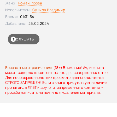
решения проблем с позвоночником вообще), что сегодня
Жанр:
Роман, проза
для многих актуально. Во-вторых, К.Ф. Никитин — это не
Исполнитель:
Сушков Владимир
выдуманный персонаж, а реальный человек, проживший
Время:
01:31:54
97 лет, и тем самым доказавший эффективность своей
системы на собственном примере.
Добавлено:
26.02.2024
СЛУШАТЬ
Возрастные ограничения:
(18+) Внимание! Аудиокнига
может содержать контент только для совершеннолетних.
Для несовершеннолетних просмотр данного контента
СТРОГО ЗАПРЕЩЕН! Если в книге присутствует наличие
пропаганды ЛГБТ и другого, запрещенного контента -
просьба написать на почту для удаления материала.