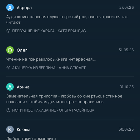
А
Аврора
27.07.26
Аудиокнига класная слушаю третий раз, очень нравится как
читают
ПРЕВРАЩЕНИЕ КАРАГА - КАТЯ БРАНДИС
О
Олег
31.05.26
Чтение не понравилось.Книга интересная...
АКУШЕРКА ИЗ БЕРЛИНА - АННА СТЮАРТ
А
Арина
01.10.25
Замечательная трилогия - любовь со смертью, истинное
наказание, любимая для монстра - понравились
ИСТИННОЕ НАКАЗАНИЕ - ОЛЬГА ГУСЕЙНОВА
К
Ксюша
30.07.25
Люблю такие романчики