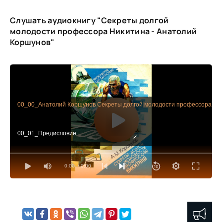
Слушать аудиокнигу "Секреты долгой
молодости профессора Никитина - Анатолий
Коршунов"
00_00_Анатолий Коршунов Секреты долгой молодости профессора Ни
00_01_Предисловие
01_Секрет первый
02_Секрет второй
0:00
/ 0:00
03_Секрет третий
04_Секрет четвертый