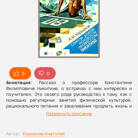
1
0
0
0
Аннотация
: Рассказ о профессоре Константине
Филипповиче Никитине, о встречах с ним интересен и
поучителен. Это своего рода руководство к тому, как с
помощью регулярных занятий физической культурой,
рационального питания и закаливания продлить жизнь и
до глубокой старости созранить молодой задор и
Развернуть описание
физическую активность.Брошюра интересна по двум
причинам. Во-первых, наряду с прочими полезными
сведениями, в ней приводится гимнастический комплекс
Автор:
Коршунов Анатолий
упражнений для профилактики остеохондроза (и для