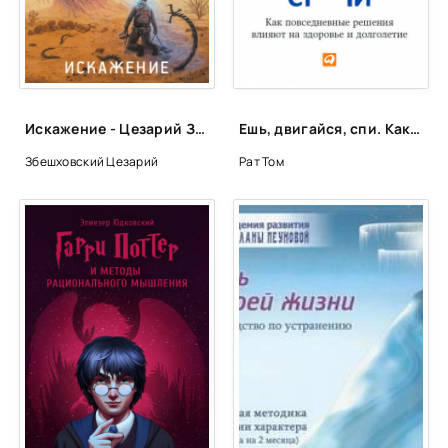
Искажение - Цезарий Збешховский
Ешь, двигайся, спи. Как повседневные решения влияют на здоровье и долголетие - Том Рат
Збешховский Цезарий
Рат Том