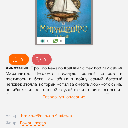
0
0
0
0
Аннотация
: Прошло немало времени с тех пор как семья
Марадентро Пердомо покинуло родной остров и
пустилось в бега. Им объявил войну самый богатый
человек атолла, который мстил за смерть любимого сына,
погибшего из-за нелепой случайности по вине одного из
братьев, заступившихся за любимую сестренку. Попав в
Развернуть описание
Венесуэлу, где вокруг потомственных рыбаков только
степь, семейство старается научится жить в новых
условиях, но жажда моря кипит в душах, и они мечтают
Автор:
Васкес-Фигероа Альберто
вернуться в родные края. И Айза, младшая дочь наконец
понимает, что дар опрометчиво считавшийся благом –
Жанр:
Роман, проза
зло, девушка ищет пути избавиться от губительного