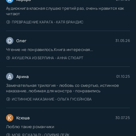
Аудиокнига класная слушаю третий раз, очень нравится как
080
читают
081
ПРЕВРАЩЕНИЕ КАРАГА - КАТЯ БРАНДИС
082
083
О
Олег
31.05.26
084
Чтение не понравилось.Книга интересная...
085
АКУШЕРКА ИЗ БЕРЛИНА - АННА СТЮАРТ
086
А
087
Арина
01.10.25
Замечательная трилогия - любовь со смертью, истинное
088
наказание, любимая для монстра - понравились
089
ИСТИННОЕ НАКАЗАНИЕ - ОЛЬГА ГУСЕЙНОВА
090
091
К
Ксюша
30.07.25
092
Люблю такие романчики
093
МОЯ. Я СКАЗАЛ! - ОЛИВИЯ ЛЕЙК