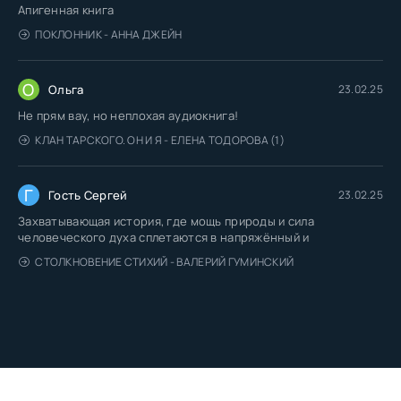
Апигенная книга
ПОКЛОННИК - АННА ДЖЕЙН
О
Ольга
23.02.25
Не прям вау, но неплохая аудиокнига!
КЛАН ТАРСКОГО. ОН И Я - ЕЛЕНА ТОДОРОВА (1)
Г
Гость Сергей
23.02.25
Захватывающая история, где мощь природы и сила
человеческого духа сплетаются в напряжённый и
СТОЛКНОВЕНИЕ СТИХИЙ - ВАЛЕРИЙ ГУМИНСКИЙ