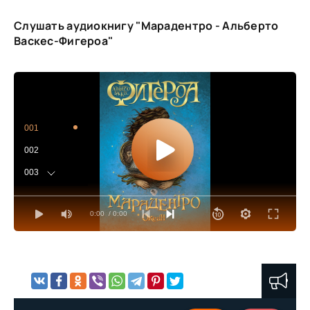
Слушать аудиокнигу "Марадентро - Альберто
Васкес-Фигероа"
001
002
003
004
0:00
/ 0:00
005
006
007
008
009