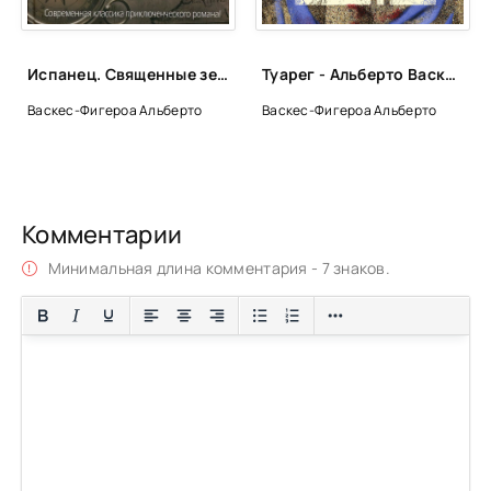
052
053
Испанец. Священные земли Инков - Альберто Васкес-Фигероа
Туарег - Альберто Васкес-Фигероа
054
Васкес-Фигероа Альберто
Васкес-Фигероа Альберто
055
056
057
Комментарии
058
Минимальная длина комментария - 7 знаков.
059
060
061
062
063
064
065