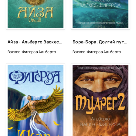
024
025
026
027
Айза - Альберто Васкес-Фигероа
Бора-Бора. Долгий путь домой - Альберто Васкес-Фигероа
028
Васкес-Фигероа Альберто
Васкес-Фигероа Альберто
029
030
031
032
033
034
035
036
037