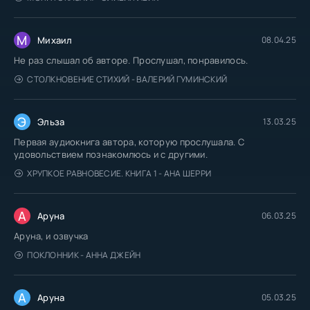
094
М
Михаил
08.04.25
095
Не раз слышал об авторе. Прослушал, понравилось.
096
СТОЛКНОВЕНИЕ СТИХИЙ - ВАЛЕРИЙ ГУМИНСКИЙ
097
098
Э
Эльза
13.03.25
Первая аудиокнига автора, которую прослушала. С
удовольствием познакомлюсь и с другими.
ХРУПКОЕ РАВНОВЕСИЕ. КНИГА 1 - АНА ШЕРРИ
А
Аруна
06.03.25
Аруна, и озвучка
ПОКЛОННИК - АННА ДЖЕЙН
А
Аруна
05.03.25