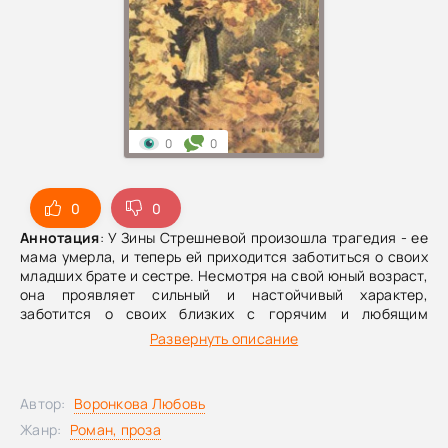
0
0
0
0
Аннотация
: У Зины Стрешневой произошла трагедия - ее
мама умерла, и теперь ей приходится заботиться о своих
младших брате и сестре. Несмотря на свой юный возраст,
она проявляет сильный и настойчивый характер,
заботится о своих близких с горячим и любящим
сердцем, и всегда может рассчитывать на поддержку
Развернуть описание
верных друзей.
Автор:
Воронкова Любовь
Жанр:
Роман, проза