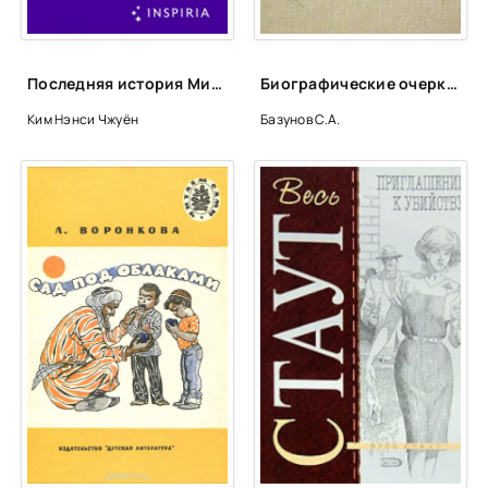
Последняя история Мины Ли - Нэнси Чжуён Ким
Биографические очерки зарубежных композиторов
Ким Нэнси Чжуён
Базунов С.А.