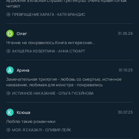
Аудиокнига класная слушаю третий раз, очень нравится как
читают
ПРЕВРАЩЕНИЕ КАРАГА - КАТЯ БРАНДИС
О
Олег
31.05.26
Чтение не понравилось.Книга интересная...
АКУШЕРКА ИЗ БЕРЛИНА - АННА СТЮАРТ
А
Арина
01.10.25
Замечательная трилогия - любовь со смертью, истинное
наказание, любимая для монстра - понравились
ИСТИННОЕ НАКАЗАНИЕ - ОЛЬГА ГУСЕЙНОВА
К
Ксюша
30.07.25
Люблю такие романчики
МОЯ. Я СКАЗАЛ! - ОЛИВИЯ ЛЕЙК