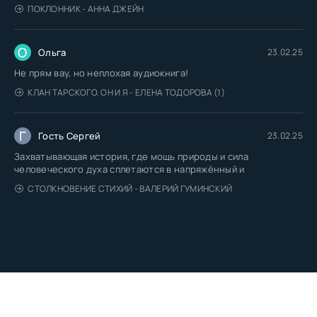
ПОКЛОННИК - АННА ДЖЕЙН
О
Ольга
23.02.25
Не прям вау, но неплохая аудиокнига!
КЛАН ТАРСКОГО. ОН И Я - ЕЛЕНА ТОДОРОВА (1)
Г
Гость Сергей
23.02.25
Захватывающая история, где мощь природы и сила
человеческого духа сплетаются в напряжённый и
СТОЛКНОВЕНИЕ СТИХИЙ - ВАЛЕРИЙ ГУМИНСКИЙ