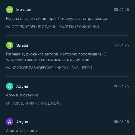
М
Михаил
08.04.25
Не раз слышал об авторе. Прослушал, понравилось.
СТОЛКНОВЕНИЕ СТИХИЙ - ВАЛЕРИЙ ГУМИНСКИЙ
Э
Эльза
13.03.25
Первая аудиокнига автора, которую прослушала. С
удовольствием познакомлюсь и с другими.
ХРУПКОЕ РАВНОВЕСИЕ. КНИГА 1 - АНА ШЕРРИ
А
Аруна
06.03.25
Аруна, и озвучка
ПОКЛОННИК - АННА ДЖЕЙН
А
Аруна
05.03.25
Апигенная книга