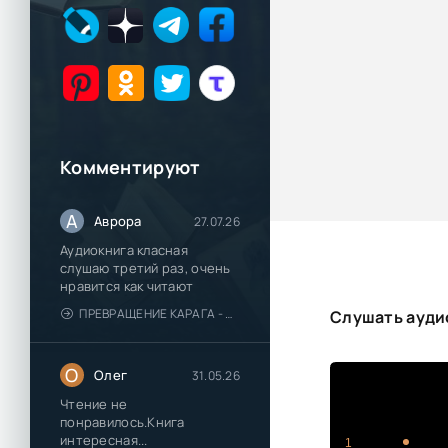
Комментируют
А
Аврора
27.07.26
Аудиокнига класная
слушаю третий раз, очень
нравится как читают
ПРЕВРАЩЕНИЕ КАРАГА - КАТЯ БРАНДИС
Слушать ауди
О
Олег
31.05.26
Чтение не
понравилось.Книга
интересная...
1