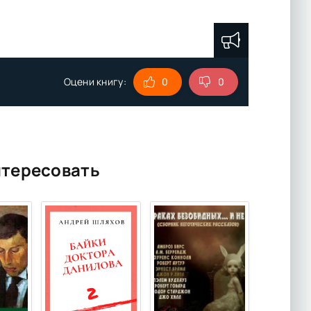
Оцени книгу:
0
0
нтересовать