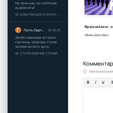
Не прям вау, но неплохая
аудиокнига!
КЛАН ТАРСКОГО. ОН И Я - ЕЛЕНА ТОДОРОВА (1)
Г
Гость Сергей
23.02.25
Эйкен Джон Вон
Захватывающая история,
где мощь природы и сила
человеческого духа
сплетаются в напряжённый
СТОЛКНОВЕНИЕ СТИХИЙ - ВАЛЕРИЙ ГУМИНСКИЙ
и
Коммента
Минимальная 