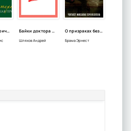
Автобиографическая проза - Борис Пастернак
Байки доктора Данилова 2 - Андрей Шляхов
О призраках безобидных... и не очень (Сборник)
ис
Шляхов Андрей
Брама Эрнест