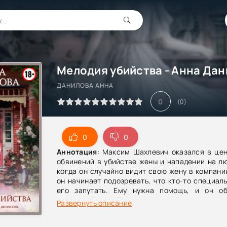
Мелодия убийства - Анна Да
ДАНИЛОВА АННА
0
(
0
)
0
0
Аннотация
: Максим Шахлевич оказался в цен
обвинений в убийстве жены и нападении на л
когда он случайно видит свою жену в компани
он начинает подозревать, что кто-то специал
его запутать. Ему нужна помощь, и он о
адвокату Борису Бронникову, чтобы тот помог р
Развернуть описание
этой запутанной истории.