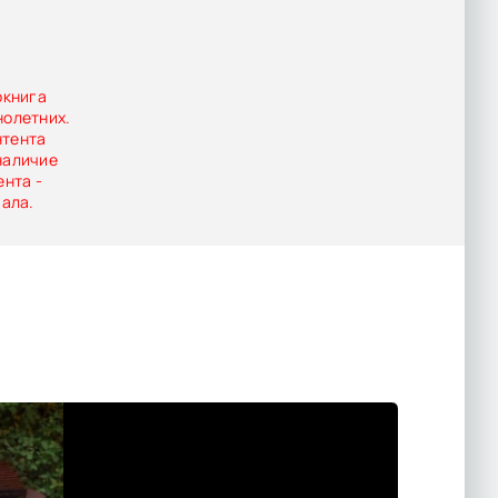
окнига
нолетних.
нтента
наличие
ента -
иала.