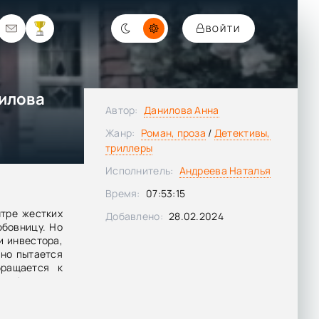
ВОЙТИ
нилова
Автор:
Данилова Анна
Жанр:
Роман, проза
/
Детективы,
триллеры
Исполнитель:
Андреева Наталья
Время:
07:53:15
тре жестких
Добавлено:
28.02.2024
юбовницу. Но
и инвестора,
ьно пытается
бращается к
азобраться в