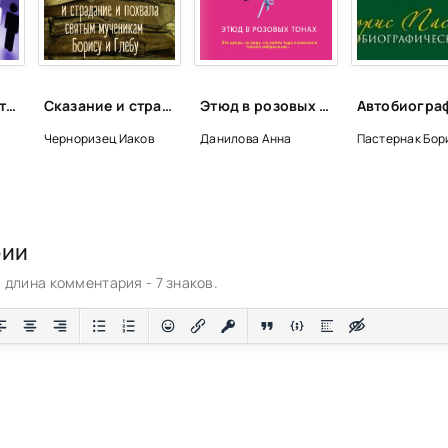
Франчайзинг, ответы эксперта на 21 самый популярный вопрос о Создании франшизы - Джон Вон Эйкен
Сказание и страдание и похвала святым мученикам Борису и Глебу - Иаков Черноризец
Этюд в розовых тонах - Анна Данилова
Черноризец Иаков
Данилова Анна
Пастернак Бор
рии
длина комментария - 7 знаков.