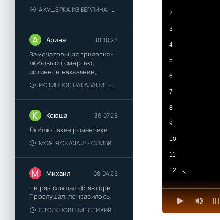
АКУШЕРКА ИЗ БЕРЛИНА - АННА СТЮАРТ
2
3
А
Арина
01.10.25
4
Замечательная трилогия -
5
любовь со смертью,
истинное наказание,
6
любимая для монстра -
ИСТИННОЕ НАКАЗАНИЕ - ОЛЬГА ГУСЕЙНОВА
понравились
7
8
К
Ксюша
30.07.25
9
Люблю такие романчики
10
МОЯ. Я СКАЗАЛ! - ОЛИВИЯ ЛЕЙК
11
12
М
Михаил
08.04.25
13
Не раз слышал об авторе.
Прослушал, понравилось.
14
СТОЛКНОВЕНИЕ СТИХИЙ - ВАЛЕРИЙ ГУМИНСКИЙ
15