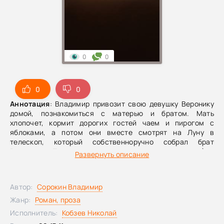
0
0
0
0
Аннотация
: Владимир привозит свою девушку Веронику
домой, познакомиться с матерью и братом. Мать
хлопочет, кормит дорогих гостей чаем и пирогом с
яблоками, а потом они вместе смотрят на Луну в
телескоп, который собственноручно собрал брат
Владимира. Постмодерн, деконструкция соцреализма;)
Развернуть описание
Автор:
Сорокин Владимир
Жанр:
Роман, проза
Исполнитель:
Кобзев Николай