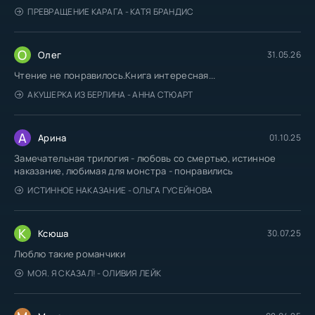
ПРЕВРАЩЕНИЕ КАРАГА - КАТЯ БРАНДИС
О
Олег
31.05.26
Чтение не понравилось.Книга интересная...
АКУШЕРКА ИЗ БЕРЛИНА - АННА СТЮАРТ
А
Арина
01.10.25
Замечательная трилогия - любовь со смертью, истинное
наказание, любимая для монстра - понравились
ИСТИННОЕ НАКАЗАНИЕ - ОЛЬГА ГУСЕЙНОВА
К
Ксюша
30.07.25
Люблю такие романчики
МОЯ. Я СКАЗАЛ! - ОЛИВИЯ ЛЕЙК