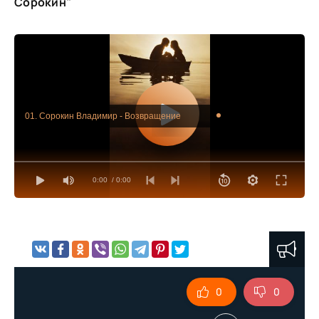
Сорокин"
01. Сорокин Владимир - Возвращение
0:00
/ 0:00
0
0