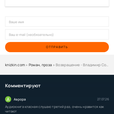
ОТПРАВИТЬ
knizkin.com
»
Роман, проза
» Возвращение - Владимир Сорокин
Комментируют
А
Аврора
27.07.26
Аудиокнига класная слушаю третий раз, очень нравится как
читают