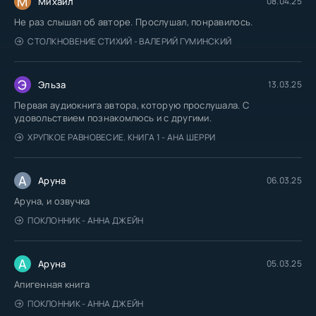
М
Михаил
08.04.25
Не раз слышал об авторе. Прослушал, понравилось.
СТОЛКНОВЕНИЕ СТИХИЙ - ВАЛЕРИЙ ГУМИНСКИЙ
Э
Эльза
13.03.25
Первая аудиокнига автора, которую прослушала. С
удовольствием познакомлюсь и с другими.
ХРУПКОЕ РАВНОВЕСИЕ. КНИГА 1 - АНА ШЕРРИ
А
Аруна
06.03.25
Аруна, и озвучка
ПОКЛОННИК - АННА ДЖЕЙН
А
Аруна
05.03.25
Апигенная книга
ПОКЛОННИК - АННА ДЖЕЙН