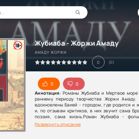
Жубиаба - Жоржи Амаду
АМАДУ ЖОРЖИ
0
(
0
)
0
0
Аннотация
: Романы Жубиаба и Мертвое море 
раннему периоду творчества Жоржи Амаду.
вдохновлены Баией - городом, где родился и 
и, по отзывам критиков, в них звучит сама Бр
поэзия, сама жизнь.Роман Жубиаба - фоль
построен по принципу баллады и весь прониза
Развернуть описание
символами народной поэзии. Мертвое море -
поэма в прозе, посвященная бесстрашным люд