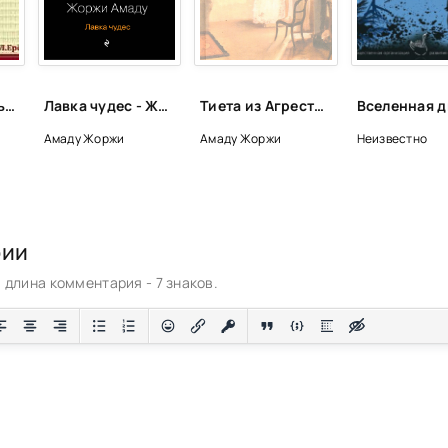
Военный китель, академический мундир и ночная рубашка - Жоржи Амаду
Лавка чудес - Жоржи Амаду
Тиета из Агресте, или Возвращение блудной дочери - Жоржи Амаду
Амаду Жоржи
Амаду Жоржи
Неизвестно
рии
длина комментария - 7 знаков.