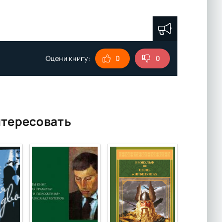
Оцени книгу:
0
0
нтересовать