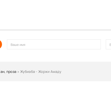
ан, проза
» Жубиаба - Жоржи Амаду