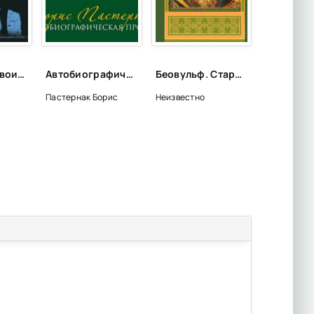
Вселенная двоих (Сборник)
Автобиографическая проза - Борис Пастернак
Беовульф. Старшая Эдда. Песнь о Нибелунгах
Пастернак Борис
Неизвестно