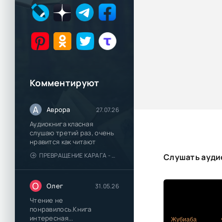
Комментируют
А
Аврора
27.07.26
Аудиокнига класная
слушаю третий раз, очень
нравится как читают
ПРЕВРАЩЕНИЕ КАРАГА - КАТЯ БРАНДИС
Слушать ауди
О
Олег
31.05.26
Чтение не
понравилось.Книга
интересная...
Жубиаба