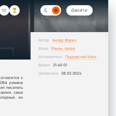
ВОЙТИ
Автор:
Амаду Жоржи
Жанр:
Роман, проза
Исполнитель:
Прудовский Илья
Время:
21:40:01
Добавлено:
28.02.2024
относятся к
 Оба романа
жил писатель
азилия, сама
клорный, он
н мотивами и
 лирическая
ям моря.