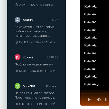
АКУШЕРКА ИЗ БЕРЛИНА - АННА СТЮАРТ
Жубиаба
Жубиаба
А
Арина
01.10.25
Жубиаба
Замечательная трилогия -
Жубиаба
любовь со смертью,
истинное наказание,
Жубиаба
любимая для монстра -
ИСТИННОЕ НАКАЗАНИЕ - ОЛЬГА ГУСЕЙНОВА
понравились
Жубиаба
Жубиаба
К
Ксюша
30.07.25
Жубиаба
Люблю такие романчики
Жубиаба
МОЯ. Я СКАЗАЛ! - ОЛИВИЯ ЛЕЙК
Жубиаба
Жубиаба
М
Михаил
08.04.25
Жубиаба
Не раз слышал об авторе.
Прослушал, понравилось.
Жубиаба
СТОЛКНОВЕНИЕ СТИХИЙ - ВАЛЕРИЙ ГУМИНСКИЙ
Жубиаба