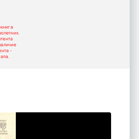
окнига
нолетних.
нтента
наличие
ента -
иала.