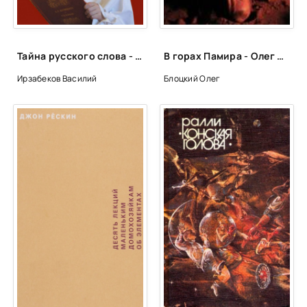
Глава 25. Даврон
Глава 26. Зарина
Глава 27. Олег
Тайна русского слова - Василий Ирзабеков
В горах Памира - Олег Блоцкий
Глава 28. Зарина
Ирзабеков Василий
Блоцкий Олег
Глава 29. Эшон Ваххоб
Глава 30. Карим Тыква
Глава 31. Даврон
Глава 32. Карим Тыква
Глава 33. Даврон
Глава 34. Джоруб
Глава 35. Даврон
Глава 36. Андрей.