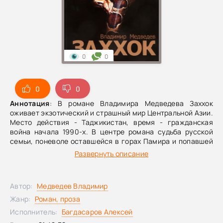
0
0
0
0
Аннотация
: В романе Владимира Медведева Заххок
оживает экзотический и страшный мир Центральной Азии.
Место действия - Таджикистан, время - гражданская
война начала 1990-х. В центре романа судьба русской
семьи, поневоле оставшейся в горах Памира и попавшей
в руки к новым хозяевам страны. Автор - тоже выходец из
Развернуть описание
Таджикистана. После крушения СССР русские люди ушли
с имперских окраин, как когда-то уходили из колоний
римляне, испанцы, англичане, французы, но унесли этот
Автор:
Медведев Владимир
мир на подошвах своих башмаков. Рожденный из
оставшейся на них пыли, Заххок свидетельствует, что
Жанр:
Роман, проза
исчезнувшая империя продолжает жить в русском слове.
Исполнитель:
Багдасаров Алексей