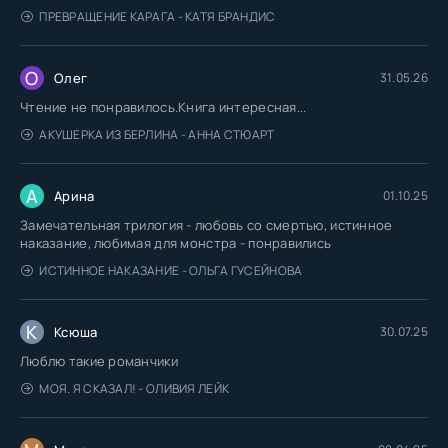
ПРЕВРАЩЕНИЕ КАРАГА - КАТЯ БРАНДИС
О
Олег
31.05.26
Чтение не понравилось.Книга интересная...
АКУШЕРКА ИЗ БЕРЛИНА - АННА СТЮАРТ
А
Арина
01.10.25
Замечательная трилогия - любовь со смертью, истинное
наказание, любимая для монстра - понравились
ИСТИННОЕ НАКАЗАНИЕ - ОЛЬГА ГУСЕЙНОВА
К
Ксюша
30.07.25
Люблю такие романчики
МОЯ. Я СКАЗАЛ! - ОЛИВИЯ ЛЕЙК