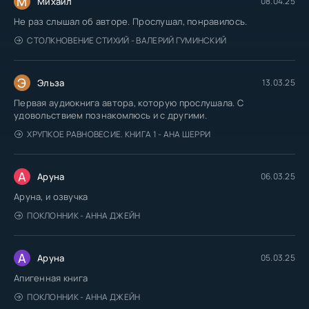
М
Михаил
08.04.25
Не раз слышал об авторе. Прослушал, понравилось.
СТОЛКНОВЕНИЕ СТИХИЙ - ВАЛЕРИЙ ГУМИНСКИЙ
Э
Эльза
13.03.25
Первая аудиокнига автора, которую прослушала. С
удовольствием познакомлюсь и с другими.
ХРУПКОЕ РАВНОВЕСИЕ. КНИГА 1 - АНА ШЕРРИ
А
Аруна
06.03.25
Аруна, и озвучка
ПОКЛОННИК - АННА ДЖЕЙН
А
Аруна
05.03.25
Апигенная книга
ПОКЛОННИК - АННА ДЖЕЙН