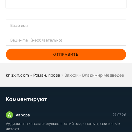
ОТПРАВИТЬ
knizkin.com
»
Роман, проза
» Заххок - Владимир Медведев
Комментируют
А
Аврора
27.07.26
Аудиокнига класная слушаю третий раз, очень нравится как
читают