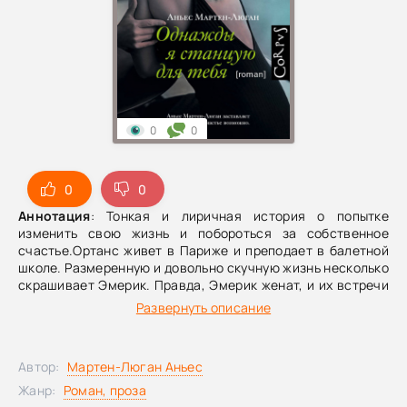
0
0
0
0
Аннотация
: Тонкая и лиричная история о попытке
изменить свою жизнь и побороться за собственное
счастье.Ортанс живет в Париже и преподает в балетной
школе. Размеренную и довольно скучную жизнь несколько
скрашивает Эмерик. Правда, Эмерик женат, и их встречи
наполнены страстью ровно настолько, насколько
Развернуть описание
наполнены они тоской скорого расставания и ощущением
безнадёжности положения: уходить от жены он не
собирается. Не то чтобы очень счастливая, но довольно
Автор:
Мартен-Люган Аньес
приятная и даже в чем-то комфортная жизнь рушится
после того, как Ортанс повреждает голеностоп и теперь
Жанр:
Роман, проза
вынуждена вернуться в дом в Провансе, где прошло ее