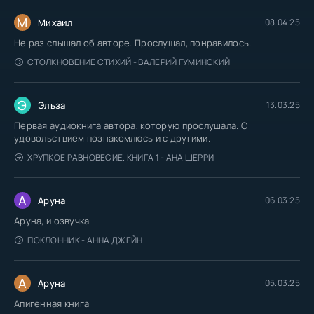
М
Михаил
08.04.25
Не раз слышал об авторе. Прослушал, понравилось.
СТОЛКНОВЕНИЕ СТИХИЙ - ВАЛЕРИЙ ГУМИНСКИЙ
Э
Эльза
13.03.25
Первая аудиокнига автора, которую прослушала. С
удовольствием познакомлюсь и с другими.
ХРУПКОЕ РАВНОВЕСИЕ. КНИГА 1 - АНА ШЕРРИ
А
Аруна
06.03.25
Аруна, и озвучка
ПОКЛОННИК - АННА ДЖЕЙН
А
Аруна
05.03.25
Апигенная книга