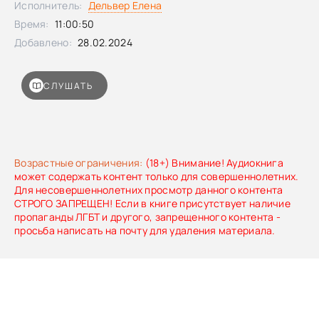
Исполнитель:
Дельвер Елена
детство и который до их пор хранит тепло родителей,
Время:
11:00:50
ушедших из жизни четыре года назад. Здесь ей предстоит
по-новому взглянуть на свою жизнь и попробовать с
Добавлено:
28.02.2024
чистого листа выстроить свой путь к счастью.
СЛУШАТЬ
Возрастные ограничения:
(18+) Внимание! Аудиокнига
может содержать контент только для совершеннолетних.
Для несовершеннолетних просмотр данного контента
СТРОГО ЗАПРЕЩЕН! Если в книге присутствует наличие
пропаганды ЛГБТ и другого, запрещенного контента -
просьба написать на почту для удаления материала.