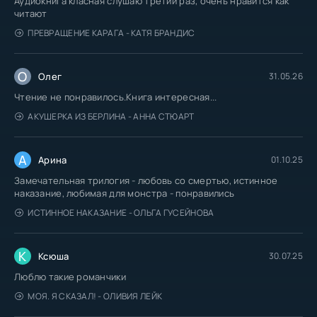
Аудиокнига класная слушаю третий раз, очень нравится как
читают
ПРЕВРАЩЕНИЕ КАРАГА - КАТЯ БРАНДИС
О
Олег
31.05.26
Чтение не понравилось.Книга интересная...
АКУШЕРКА ИЗ БЕРЛИНА - АННА СТЮАРТ
А
Арина
01.10.25
Замечательная трилогия - любовь со смертью, истинное
наказание, любимая для монстра - понравились
ИСТИННОЕ НАКАЗАНИЕ - ОЛЬГА ГУСЕЙНОВА
К
Ксюша
30.07.25
Люблю такие романчики
МОЯ. Я СКАЗАЛ! - ОЛИВИЯ ЛЕЙК