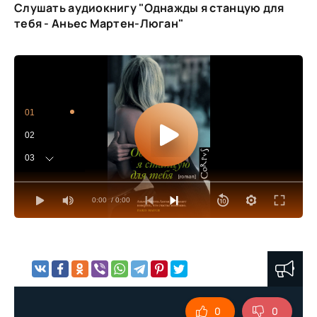
Слушать аудиокнигу "Однажды я станцую для
тебя - Аньес Мартен-Люган"
01
02
03
04
0:00
/ 0:00
05
06
07
08
09
0
0
10