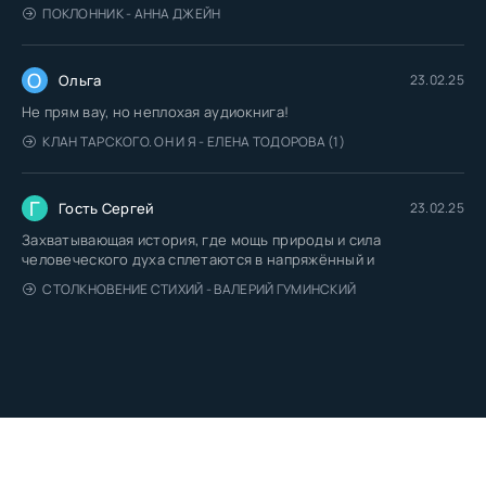
ПОКЛОННИК - АННА ДЖЕЙН
О
Ольга
23.02.25
Не прям вау, но неплохая аудиокнига!
КЛАН ТАРСКОГО. ОН И Я - ЕЛЕНА ТОДОРОВА (1)
Г
Гость Сергей
23.02.25
Захватывающая история, где мощь природы и сила
человеческого духа сплетаются в напряжённый и
СТОЛКНОВЕНИЕ СТИХИЙ - ВАЛЕРИЙ ГУМИНСКИЙ