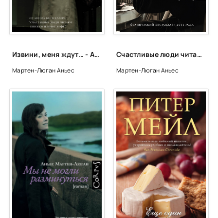
Извини, меня ждут… - Аньес Мартен-Люган
Счастливые люди читают книжки и пьют кофе - Мартен-Люган Аньес
Мартен-Люган Аньес
Мартен-Люган Аньес