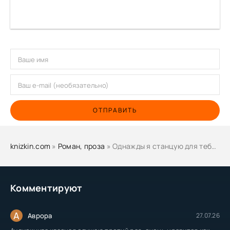
ОТПРАВИТЬ
knizkin.com
»
Роман, проза
» Однажды я станцую для тебя - Аньес Мартен-Люган
Комментируют
А
Аврора
27.07.26