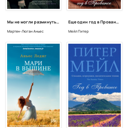
Мы не могли разминуться - Аньес Мартен-Люган
Еще один год в Провансе - Питер Мейл
Мартен-Люган Аньес
Мейл Питер