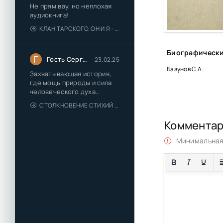
Не прям вау, но неплохая
аудиокнига!
КЛАН ТАРСКОГО. ОН И Я - ЕЛЕНА ТОДОРОВА (1)
Г
Гость Сергей
23.02.25
Базунов С.А.
Захватывающая история,
где мощь природы и сила
человеческого духа
сплетаются в напряжённый
СТОЛКНОВЕНИЕ СТИХИЙ - ВАЛЕРИЙ ГУМИНСКИЙ
и
Коммента
Минимальная 