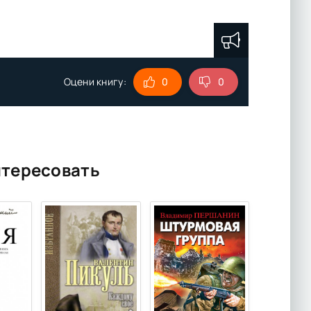
Оцени книгу:
0
0
нтересовать