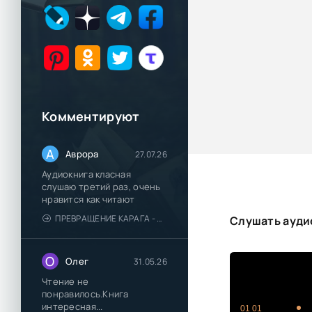
Комментируют
А
Аврора
27.07.26
Аудиокнига класная
слушаю третий раз, очень
нравится как читают
ПРЕВРАЩЕНИЕ КАРАГА - КАТЯ БРАНДИС
Слушать аудио
О
Олег
31.05.26
Чтение не
понравилось.Книга
интересная...
01 01