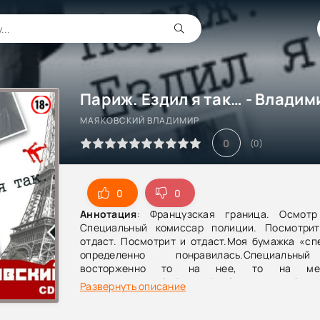
МАЯКОВСКИЙ ВЛАДИМИР
0
(
0
)
0
0
Аннотация
: Французская граница. Осмотр
Специальный комиссар полиции. Посмотри
отдаст. Посмотрит и отдаст.Моя бумажка «сп
определенно понравилась.Специальны
восторженно то на нее, то на ме
национальность?– Русский.– Откуда едете?– Из
Развернуть описание
в Берлин откуда?– Из Штетина.– А в Штетин 
Ревеля.– А в Ревель откуда?– Из Нарвы.– А в Н