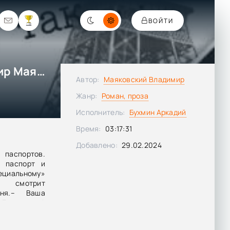
ВОЙТИ
Париж. Ездил я так… - Владимир Маяковский
Автор:
Маяковский Владимир
Жанр:
Роман, проза
Исполнитель:
Бухмин Аркадий
Время:
03:17:31
Добавлено:
29.02.2024
 паспортов.
т паспорт и
ециальному»
й смотрит
ня.– Ваша
 Берлина.– А
откуда?– Из
арву откуда?