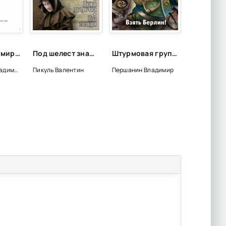
Баня - Владимир Маяковский
Под шелест знамён: Париж на три часа. Каждому своё - Валентин Пикуль
Штурмовая группа. Взять Берлин! - Владимир Першанин
Маяковский Владимир
Пикуль Валентин
Першанин Владимир