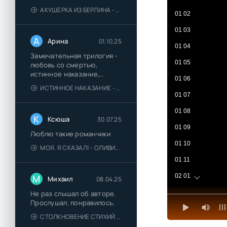
АКУШЕРКА ИЗ БЕРЛИНА - АННА СТЮАРТ
01 02
01 03
А
Арина
01.10.25
01 04
Замечательная трилогия -
01 05
любовь со смертью,
истинное наказание,
01 06
любимая для монстра -
ИСТИННОЕ НАКАЗАНИЕ - ОЛЬГА ГУСЕЙНОВА
понравились
01 07
01 08
К
Ксюша
30.07.25
01 09
Люблю такие романчики
01 10
МОЯ. Я СКАЗАЛ! - ОЛИВИЯ ЛЕЙК
01 11
02 01
М
Михаил
08.04.25
02 02
Не раз слышал об авторе.
Прослушал, понравилось.
02 03
СТОЛКНОВЕНИЕ СТИХИЙ - ВАЛЕРИЙ ГУМИНСКИЙ
02 04