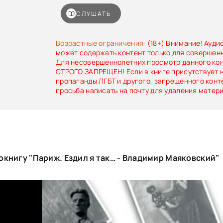
Больше иностранных городов не осталось. Будь
Бухаю:– Из Москвы.В ответ получаю листо
СЛУШАТЬ
названием: «Санитарный паспорт» и предложен
явиться к префекту парижской полиции.
Возрастные ограничения:
(18+) Внимание! Ауди
может содержать контент только для совершен
Для несовершеннолетних просмотр данного ко
СТРОГО ЗАПРЕЩЕН! Если в книге присутствует 
пропаганды ЛГБТ и другого, запрещенного конт
просьба написать на почту для удаления матер
книгу "Париж. Ездил я так… - Владимир Маяковский"