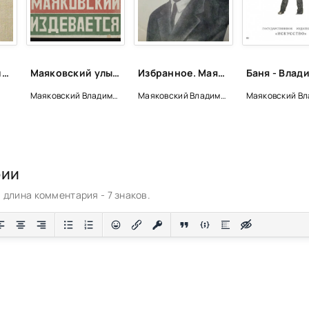
Биографические очерки зарубежных композиторов
Маяковский улыбается, смеется, издевается - Владимир Маяковский
Избранное. Маяковский в воспоминаниях современников - Владимир Маяковский
Маяковский Владимир
Маяковский Владимир
рии
длина комментария - 7 знаков.