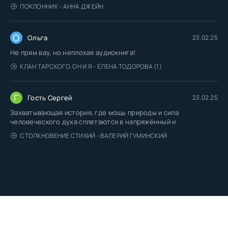
ПОКЛОННИК - АННА ДЖЕЙН
О
Ольга
23.02.25
Не прям вау, но неплохая аудиокнига!
КЛАН ТАРСКОГО. ОН И Я - ЕЛЕНА ТОДОРОВА (1)
Г
Гость Сергей
23.02.25
Захватывающая история, где мощь природы и сила
человеческого духа сплетаются в напряжённый и
СТОЛКНОВЕНИЕ СТИХИЙ - ВАЛЕРИЙ ГУМИНСКИЙ