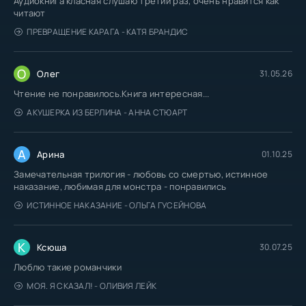
Аудиокнига класная слушаю третий раз, очень нравится как
читают
ПРЕВРАЩЕНИЕ КАРАГА - КАТЯ БРАНДИС
О
Олег
31.05.26
Чтение не понравилось.Книга интересная...
АКУШЕРКА ИЗ БЕРЛИНА - АННА СТЮАРТ
А
Арина
01.10.25
Замечательная трилогия - любовь со смертью, истинное
наказание, любимая для монстра - понравились
ИСТИННОЕ НАКАЗАНИЕ - ОЛЬГА ГУСЕЙНОВА
К
Ксюша
30.07.25
Люблю такие романчики
МОЯ. Я СКАЗАЛ! - ОЛИВИЯ ЛЕЙК