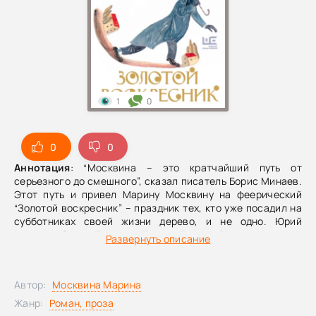
1
0
0
0
Аннотация
: “Москвина – это кратчайший путь от
серьезного до смешного”, сказал писатель Борис Минаев.
Этот путь и привел Марину Москвину на феерический
“Золотой воскресник” – праздник тех, кто уже посадил на
субботниках своей жизни дерево, и не одно. Юрий
Никулин, Слава Полунин, Тонино Гуэрра, Виктор Чижиков,
Развернуть описание
Дина Рубина, художники, издатели, музыканты, актеры,
странствующие менестрели – все они виновники
смешных, странных и грустных случаев, которые, как
Автор:
Москвина Марина
драгоценности, много лет собирала автор. Блюзовый
драйв этой книги приглашает превыше всего ценить
Жанр:
Роман, проза
жизнь – ведь другой, лучше этой, уже не будет.