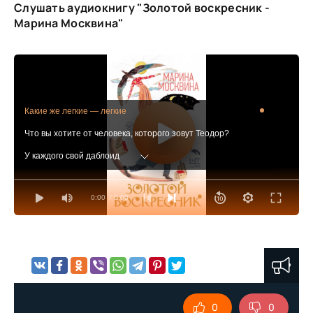
Слушать аудиокнигу "Золотой воскресник -
Марина Москвина"
Какие же легкие — легкие
Что вы хотите от человека, которого зовут Теодор?
У каждого свой даблоид
Подайте в честь осеннего равноденствия
0:00
/ 0:00
Семья звездобола
Я сидел во Вселенной
Почем полумесяц?
I am in the center of nowhere
0
0