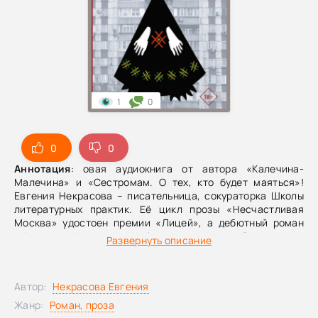
1
0
0
0
Аннотация
: овая аудиокнига от автора «Калечина-
Малечина» и «Сестромам. О тех, кто будет маяться»!
Евгения Некрасова – писательница, сокураторка Школы
литературных практик. Её цикл прозы «Несчастливая
Москва» удостоен премии «Лицей», а дебютный роман
«Калечина‑Малечина» и сборник рассказов «Сестромам»
Развернуть описание
входили в короткие списки премии «НОС».Новый сборник
«Домовая любовь» – рассказы, повести и поэмы о
преодолении одиночества и сломе установок; своего
Автор:
Некрасова Евгения
рода художественное исследование дома и семьи. Как и в
предыдущих книгах, в изображение российской
Жанр:
Роман, проза
повседневности встроены фольклорные мотивы.