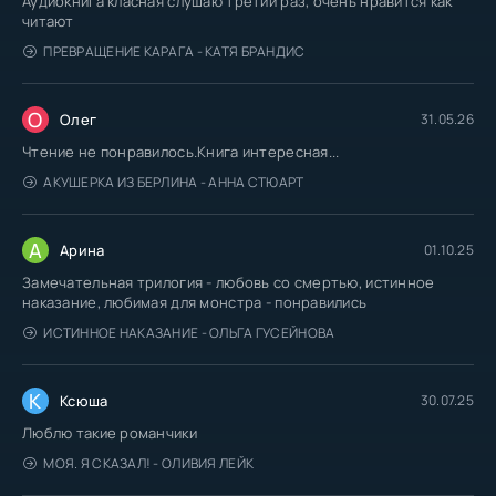
Аудиокнига класная слушаю третий раз, очень нравится как
читают
ПРЕВРАЩЕНИЕ КАРАГА - КАТЯ БРАНДИС
О
Олег
31.05.26
Чтение не понравилось.Книга интересная...
АКУШЕРКА ИЗ БЕРЛИНА - АННА СТЮАРТ
А
Арина
01.10.25
Замечательная трилогия - любовь со смертью, истинное
наказание, любимая для монстра - понравились
ИСТИННОЕ НАКАЗАНИЕ - ОЛЬГА ГУСЕЙНОВА
К
Ксюша
30.07.25
Люблю такие романчики
МОЯ. Я СКАЗАЛ! - ОЛИВИЯ ЛЕЙК