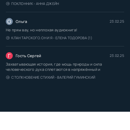
ПОКЛОННИК - АННА ДЖЕЙН
О
Ольга
23.02.25
Не прям вау, но неплохая аудиокнига!
КЛАН ТАРСКОГО. ОН И Я - ЕЛЕНА ТОДОРОВА (1)
Г
Гость Сергей
23.02.25
Захватывающая история, где мощь природы и сила
человеческого духа сплетаются в напряжённый и
СТОЛКНОВЕНИЕ СТИХИЙ - ВАЛЕРИЙ ГУМИНСКИЙ