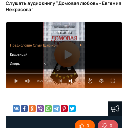
Слушать аудиокнигу "Домовая любовь - Евгения
Некрасова"
Предисловие Ольги Шакиной
Квартирай
Дверь
Весы
0:00
/ 0:00
Банкомать
Домовая любовь
Сила мечты
Кумуткан
Лётка, или Хвалынский справочник
0
0
Музей московского мусора