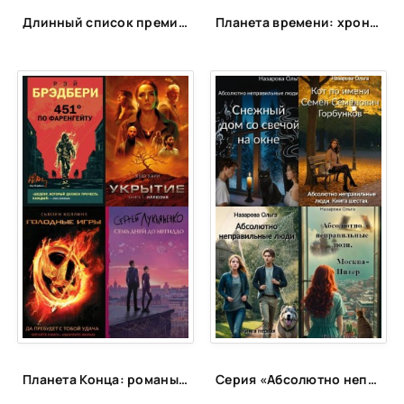
Длинный список премии «Ясная Поляна» 2020 г. Номинация Современная русская проза
Планета времени: хронооперы, которые заставят поломать голову
Планета Конца: романы-катастрофы, пост-апокалипсис и антиутопии
Серия «Абсолютно неправильные люди»