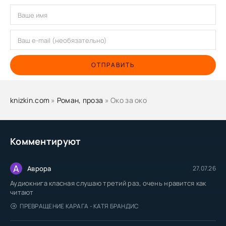
ОТПРАВИТЬ
knizkin.com
»
Роман, проза
» Око за око
Комментируют
А
Аврора
27.07.26
Аудиокнига класная слушаю третий раз, очень нравится как
читают
ПРЕВРАЩЕНИЕ КАРАГА - КАТЯ БРАНДИС