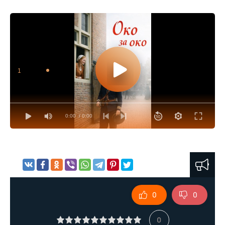
1
0:00
/ 0:00
0
0
0