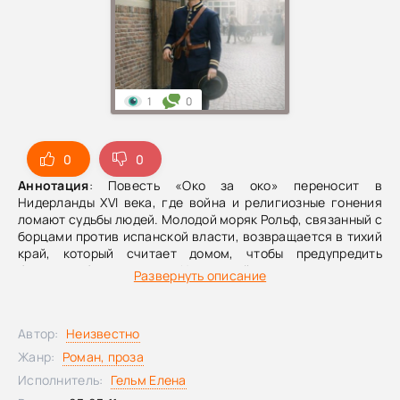
1
0
0
0
Аннотация
: Повесть «Око за око» переносит в
Нидерланды XVI века, где война и религиозные гонения
ломают судьбы людей. Молодой моряк Рольф, связанный с
борцами против испанской власти, возвращается в тихий
край, который считает домом, чтобы предупредить
близких об опасности. Но спокойные луга и каналы
Развернуть описание
оказываются лишь хрупкой оболочкой: на фоне
надвигающейся беды героям предстоит сделать выбор
между бегством, сопротивлением и верностью своим
Автор:
Неизвестно
убеждениям.Это история о цене мести, испытаниях
совести и надежде, которая может родиться даже в
Жанр:
Роман, проза
самые тёмные времена.
Исполнитель:
Гельм Елена