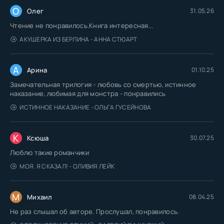
О
Олег
31.05.26
Чтение не понравилось.Книга интересная...
АКУШЕРКА ИЗ БЕРЛИНА - АННА СТЮАРТ
А
Арина
01.10.25
Замечательная трилогия - любовь со смертью, истинное
наказание, любимая для монстра - понравились
ИСТИННОЕ НАКАЗАНИЕ - ОЛЬГА ГУСЕЙНОВА
К
Ксюша
30.07.25
Люблю такие романчики
МОЯ. Я СКАЗАЛ! - ОЛИВИЯ ЛЕЙК
М
Михаил
08.04.25
Не раз слышал об авторе. Прослушал, понравилось.