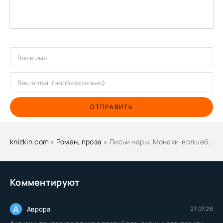
Как он выгнал привидение
Лотосы фужуны в месяц стужи
Студент Сунь и его жена
Разрисованная кожа
Мертвый хэшан
Исцеление Ян Да-хуна
ОТПРАВИТЬ
Друг монахов студент Ли
Бесовка Сяо-се
knizkin.com
»
Роман, проза
» Лисьи чары. Монахи-волшебники - Пу Сунлин
Комментируют
А
Аврора
27.07.26