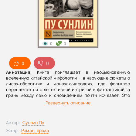
0
0
0
0
Аннотация
: Книга приглашает в необыкновенную
вселенную китайской мифологии — в чарующие сюжеты о
лисах‑оборотнях и монахах‑чародеях, где фольклор
переплетается с детективной интригой и фантастикой, а
грань между явью и сновидением почти исчезает. Это
шанс прикоснуться к наследию Пу Сунлина — мастера
Развернуть описание
новеллы, чьи «истории о странном и чудесном» уже не
одно столетие покоряют читателей по всему миру. Яркий,
точный и образный перевод В. М. Алексеева,
Автор:
Сунлин Пу
выдающегося филолога‑китаиста, позволяет
почувствовать глубину и интонацию оригинала. Книга
Жанр:
Роман, проза
выходит в серии «Эксклюзивная классика», собравшей