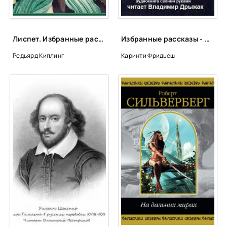
Талисман игрока
Девица из Чанчжи
Лиспет. Избранные рассказы - Редьярд Киплинг
Избранные рассказы - Фридьеш Каринти
Врачебное искусство Чжана
Редьярд Киплинг
Каринти Фридьеш
Воскресший Чжур
Даос угощает
Тонкий обман
Сян Гао в тигре
Злая жена Цзян-чэн
Волшебник Гун
Колдовство хэшана
В погоне за бессмертной Цин-э
Монахи-иноземцы
Бай Цю-лянь любила стихи
Нищий хэшан