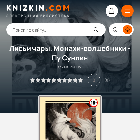
KNIZKIN
.
COM
ЭЛЕКТРОННАЯ БИБЛИОТЕКА
Лисьи чары. Монахи-волшебники -
Пу Сунлин
СУНЛИН ПУ
0
(
0
)