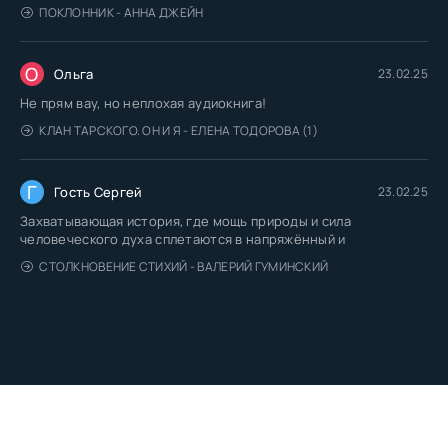
ПОКЛОННИК - АННА ДЖЕЙН
О
Ольга
23.02.25
Не прям вау, но неплохая аудиокнига!
КЛАН ТАРСКОГО. ОН И Я - ЕЛЕНА ТОДОРОВА (1)
Г
Гость Сергей
23.02.25
Захватывающая история, где мощь природы и сила
человеческого духа сплетаются в напряжённый и
СТОЛКНОВЕНИЕ СТИХИЙ - ВАЛЕРИЙ ГУМИНСКИЙ