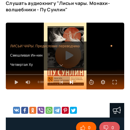
Слушать аудиокнигу "Лисьи чары. Монахи-
волшебники - Пу Сунлин"
ЛИСЬИ ЧАРЫ. Предисловие переводчика
Смешливая Ин-нин
Четвертая Ху
Лис выдает дочь замуж
0:00
/ 0:00
Товарищ пьяницы
Чародейка Лянь-сян
Лиса-урод
Лисий сон
Дева-лиса
0
0
Лис из Вэйшуя