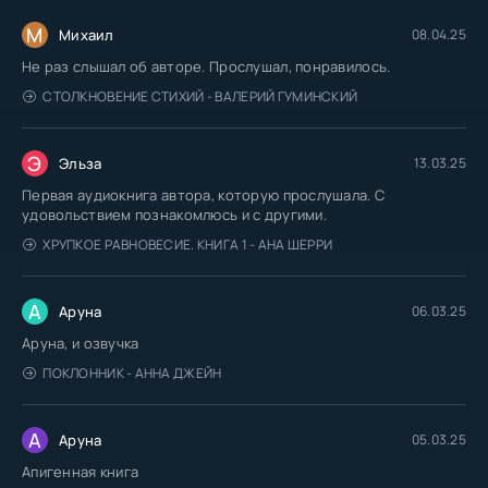
М
Михаил
08.04.25
Не раз слышал об авторе. Прослушал, понравилось.
СТОЛКНОВЕНИЕ СТИХИЙ - ВАЛЕРИЙ ГУМИНСКИЙ
Э
Эльза
13.03.25
Первая аудиокнига автора, которую прослушала. С
удовольствием познакомлюсь и с другими.
ХРУПКОЕ РАВНОВЕСИЕ. КНИГА 1 - АНА ШЕРРИ
А
Аруна
06.03.25
Аруна, и озвучка
ПОКЛОННИК - АННА ДЖЕЙН
А
Аруна
05.03.25
Апигенная книга