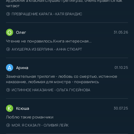
Аудиокнига класная слушаю третий раз, очень нравится как
читают
ПРЕВРАЩЕНИЕ КАРАГА - КАТЯ БРАНДИС
О
Олег
31.05.26
Чтение не понравилось.Книга интересная...
АКУШЕРКА ИЗ БЕРЛИНА - АННА СТЮАРТ
А
Арина
01.10.25
Замечательная трилогия - любовь со смертью, истинное
наказание, любимая для монстра - понравились
ИСТИННОЕ НАКАЗАНИЕ - ОЛЬГА ГУСЕЙНОВА
К
Ксюша
30.07.25
Люблю такие романчики
МОЯ. Я СКАЗАЛ! - ОЛИВИЯ ЛЕЙК