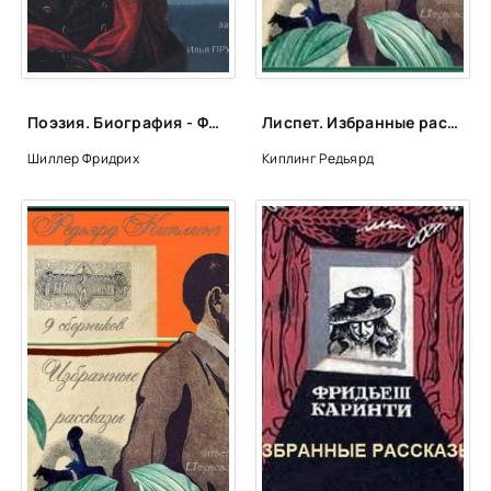
Тот, кто заведует образованием
Плотник Фэн
Студент-пьяница Цинь
Поэзия. Биография - Фридрих Шиллер
Лиспет. Избранные рассказы из 9 сборников - Редьярд Киплинг
Дождь монет
Шиллер Фридрих
Киплинг Редьярд
Пара фонарей
Студент Лэн
МОНАХИ-ВОЛШЕБНИКИ. Предисловие переводчика
Расписная стена
Как он садил грушу
Даос с гор Лао
Душа чанцинского хэшана
Превращения святого Чэна
Даос Цзюй Яо-жу
Остров Блаженных Людей