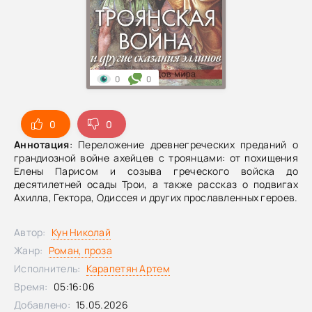
0
0
0
0
Аннотация
: Переложение древнегреческих преданий о
грандиозной войне ахейцев с троянцами: от похищения
Елены Парисом и созыва греческого войска до
десятилетней осады Трои, а также рассказ о подвигах
Ахилла, Гектора, Одиссея и других прославленных героев.
Автор:
Кун Николай
Жанр:
Роман, проза
Исполнитель:
Карапетян Артем
Время:
05:16:06
Добавлено:
15.05.2026