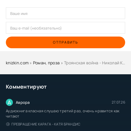
ОТПРАВИТЬ
knizkin.com
»
Роман, проза
» Троянская война - Николай Кун
Комментируют
А
Аврора
27.07.26
Аудиокнига класная слушаю третий раз, очень нравится как
читают
ПРЕВРАЩЕНИЕ КАРАГА - КАТЯ БРАНДИС