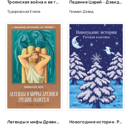
Троянская война и ее герои - Елена Тудоровская
Падение Царей - Дэвид Геммел, Стелла Геммел
Тудоровская Елена
Геммел Дэвид
Легенды и мифы Древней Греции: Одиссея - Николай Кун
Новогодние истории. Русская классика