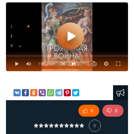
1
2
3
4
0:00
/ 0:00
5
6
7
0
0
0