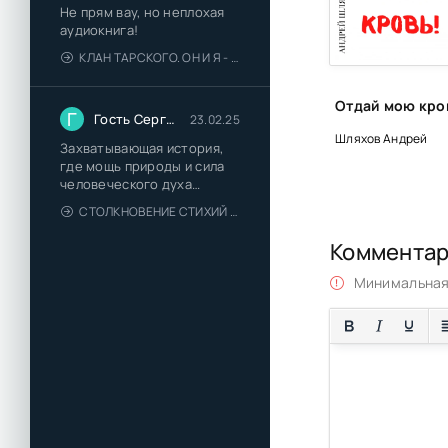
Не прям вау, но неплохая
аудиокнига!
КЛАН ТАРСКОГО. ОН И Я - ЕЛЕНА ТОДОРОВА (1)
Г
Гость Сергей
23.02.25
Шляхов Андрей
Захватывающая история,
где мощь природы и сила
человеческого духа
сплетаются в напряжённый
СТОЛКНОВЕНИЕ СТИХИЙ - ВАЛЕРИЙ ГУМИНСКИЙ
и
Коммента
Минимальная 