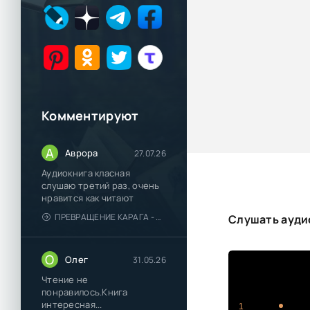
Комментируют
А
Аврора
27.07.26
Аудиокнига класная
слушаю третий раз, очень
нравится как читают
ПРЕВРАЩЕНИЕ КАРАГА - КАТЯ БРАНДИС
Слушать ауди
О
Олег
31.05.26
Чтение не
понравилось.Книга
интересная...
1