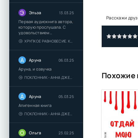
16
Э
Эльза
13.03.25
Расскажи друз
Первая аудиокнига автора,
которую прослушала. С
удовольствием
познакомлюсь и с другими.
ХРУПКОЕ РАВНОВЕСИЕ. КНИГА 1 - АНА ШЕРРИ
А
Аруна
06.03.25
Аруна, и озвучка
Похожие 
ПОКЛОННИК - АННА ДЖЕЙН
А
Аруна
05.03.25
Апигенная книга
ПОКЛОННИК - АННА ДЖЕЙН
О
Ольга
23.02.25