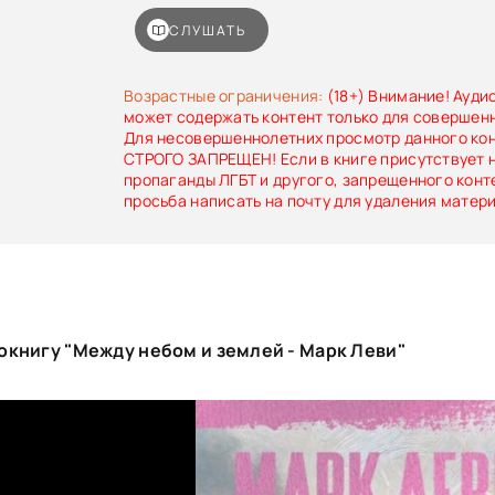
экранизацию романа приобрёл Стивен
Постановкой занялся один из самых вост
СЛУШАТЬ
режиссёров Голливуда Марк Уотерс («Дрянные
«Чумовая пятница»). Главную роль исп
Уизерспун («Блондинка в законе», «Шоссе»
Возрастные ограничения:
(18+) Внимание! Ауди
штучка»). Теперь картину могут посмотреть 
может содержать контент только для совершен
зрители.
Для несовершеннолетних просмотр данного ко
СТРОГО ЗАПРЕЩЕН! Если в книге присутствует 
пропаганды ЛГБТ и другого, запрещенного конт
просьба написать на почту для удаления матер
окнигу "Между небом и землей - Марк Леви"