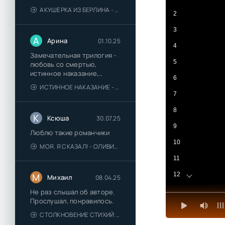
АКУШЕРКА ИЗ БЕРЛИНА - АННА СТЮАРТ
2
3
А
Арина
01.10.25
4
Замечательная трилогия -
5
любовь со смертью,
истинное наказание,
6
любимая для монстра -
ИСТИННОЕ НАКАЗАНИЕ - ОЛЬГА ГУСЕЙНОВА
понравились
7
8
К
Ксюша
30.07.25
9
Люблю такие романчики
10
МОЯ. Я СКАЗАЛ! - ОЛИВИЯ ЛЕЙК
11
12
М
Михаил
08.04.25
13
Не раз слышал об авторе.
Прослушал, понравилось.
14
СТОЛКНОВЕНИЕ СТИХИЙ - ВАЛЕРИЙ ГУМИНСКИЙ
15