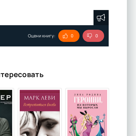
Оцени книгу:
0
0
нтересовать