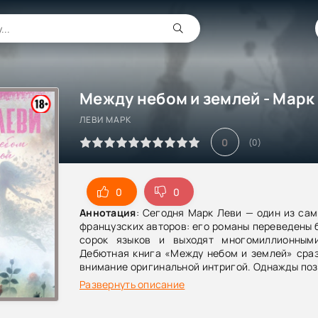
Между небом и землей - Марк
ЛЕВИ МАРК
0
(
0
)
0
0
Аннотация
: Сегодня Марк Леви — один из са
французских авторов: его романы переведены 
сорок языков и выходят многомиллионным
Дебютная книга «Между небом и землей» сраз
внимание оригинальной интригой. Однажды по
в квартире одинокого архитектора п
Развернуть описание
очаровательная незнакомка — и вскоре выяс
она… призрак, и помочь ей способен только 