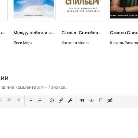
Отдай мою кровь - Андрей Шляхов
Между небом и землей - Марк Леви
Стивен Спилберг. Человек, изменивший кинематограф. Биография - Молли Хаскелл
Леви Марк
Хаскелл Молли
Шикель Ричар
рии
длина комментария - 7 знаков.