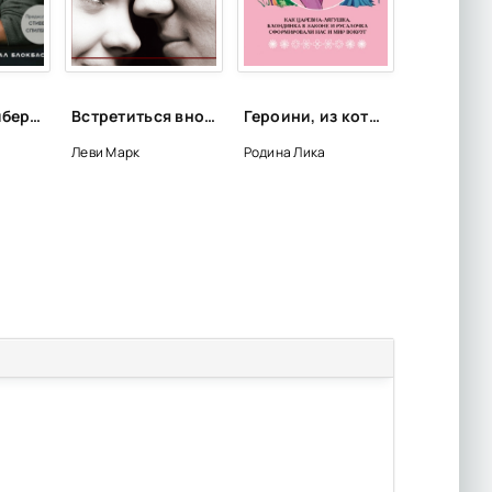
Стивен Спилберг. Человек, который придумал блокбастер - Ричард Шикель
Встретиться вновь - Марк Леви
Героини, из которых мы выросли. Как Царевна-Лягушка, Блондинка в законе и Русалочка сформировали на - Лика Родина
д
Леви Марк
Родина Лика