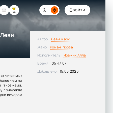
ВОЙТИ
 Леви
Автор:
Леви Марк
Жанр:
Роман, проза
Исполнитель:
Човжик Алла
Время:
05:47:07
Добавлено:
15.05.2026
мых читаемых
более чем на
и тиражами.
у привлекла
здно вечером
оявляется
няется, что
он.Права на