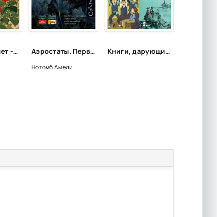
Страх и трепет - Амели Нотомб
Аэростаты. Первая кровь - Амели Нотомб
Книги, дарующие радость
Нотомб Амели