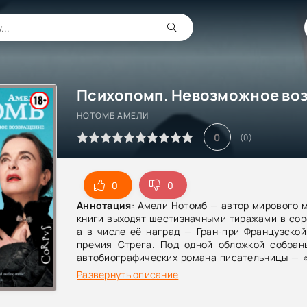
НОТОМБ АМЕЛИ
0
(
0
)
0
0
Аннотация
: Амели Нотомб — автор мирового 
книги выходят шестизначными тиражами в сор
а в числе её наград — Гран-при Французской
премия Стрега. Под одной обложкой собран
автобиографических романа писательницы — 
и «Невозможное возвращение». В пер
Развернуть описание
предельно откровенно рассказывает о детс
анорексии и странном умении вести разговор