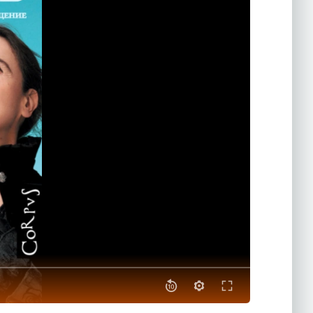
ктерный для
новременно