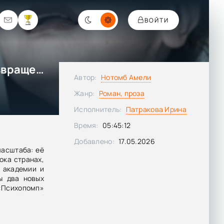
ВОЙТИ
Психопомп. Невозможное возвращение - Амели Нотомб
Автор:
Нотомб Амели
Жанр:
Роман, проза
Исполнитель:
Патракова Ирина
Время:
05:45:12
Добавлено:
17.05.2026
масштаба: её
ока странах,
 академии и
ы два новых
«Психопомп»
вом Нотомб
кой травме,
 с ушедшими.