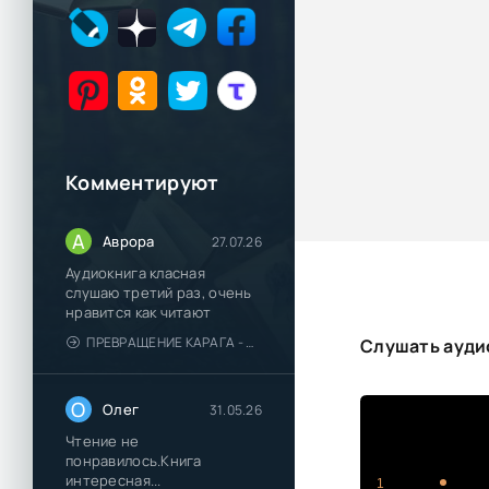
Комментируют
А
Аврора
27.07.26
Аудиокнига класная
слушаю третий раз, очень
нравится как читают
ПРЕВРАЩЕНИЕ КАРАГА - КАТЯ БРАНДИС
Слушать ауди
О
Олег
31.05.26
Чтение не
понравилось.Книга
интересная...
1