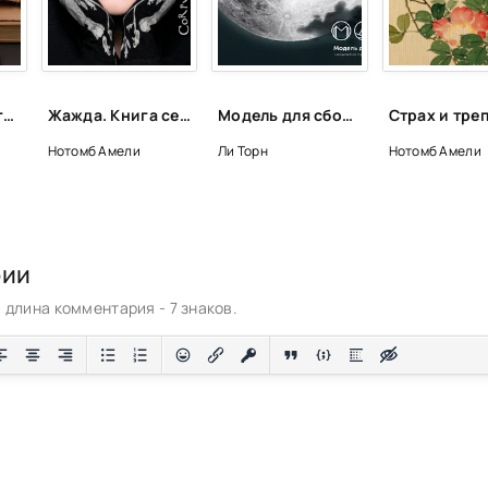
Что читать в августе. Длинный список вышедших и планируемых книжных новинок (включая переиздания)
Жажда. Книга сестер - Амели Нотомб
Модель для сборки. Подкасты для SoundStream 9
Нотомб Амели
Ли Торн
Нотомб Амели
рии
длина комментария - 7 знаков.