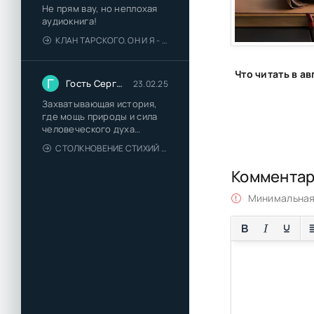
Не прям вау, но неплохая
аудиокнига!
КЛАН ТАРСКОГО. ОН И Я - ЕЛЕНА ТОДОРОВА (1)
Г
Гость Сергей
23.02.25
Захватывающая история,
где мощь природы и сила
человеческого духа
сплетаются в напряжённый
СТОЛКНОВЕНИЕ СТИХИЙ - ВАЛЕРИЙ ГУМИНСКИЙ
и
Коммента
Минимальная 