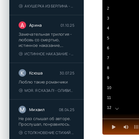
АКУШЕРКА ИЗ БЕРЛИНА - АННА СТЮАРТ
2
3
А
Арина
01.10.25
4
Замечательная трилогия -
5
любовь со смертью,
истинное наказание,
6
любимая для монстра -
ИСТИННОЕ НАКАЗАНИЕ - ОЛЬГА ГУСЕЙНОВА
понравились
7
8
К
Ксюша
30.07.25
9
Люблю такие романчики
10
МОЯ. Я СКАЗАЛ! - ОЛИВИЯ ЛЕЙК
11
12
М
Михаил
08.04.25
13
Не раз слышал об авторе.
Прослушал, понравилось.
14
СТОЛКНОВЕНИЕ СТИХИЙ - ВАЛЕРИЙ ГУМИНСКИЙ
15