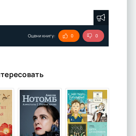
Оцени книгу:
0
0
нтересовать