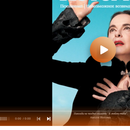
сильные воспоминания и ностальгию, а хара
Нотомб юмор делает это путешествие од
трогательным и светлым.
0:00
/ 0:00