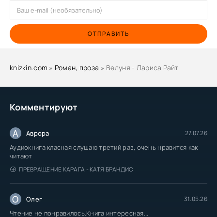
ОТПРАВИТЬ
knizkin.com
»
Роман, проза
» Велуня - Лариса Райт
Комментируют
А
Аврора
27.07.26
Аудиокнига класная слушаю третий раз, очень нравится как
читают
ПРЕВРАЩЕНИЕ КАРАГА - КАТЯ БРАНДИС
О
Олег
31.05.26
Чтение не понравилось.Книга интересная...