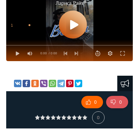
1
0:00
/ 0:00
0
0
0