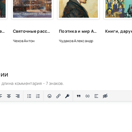
30 лучших отечественных фэнтези циклов
Святочные рассказы - Антон Чехов
Поэтика и мир Антона Чехова возникновение и утверждение - Александр Чудаков
Чехов Антон
Чудаков Александр
рии
длина комментария - 7 знаков.