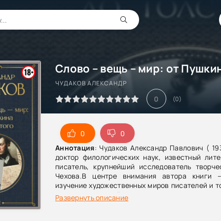
ЧУДАКОВ АЛЕКСАНДР
0
(
0
)
0
0
Аннотация
: Чудаков Александр Павлович ( 19
доктор филологических наук, известный лите
писатель, крупнейший исследователь творче
Чехова.В центре внимания автора книги 
изучение художественных миров писателей и т
принципа, который положен в основу построени
Развернуть описание
них. Книга богата свежими наблюдениями н
Пушкина, Гоголя, Некрасова, Достоевского,