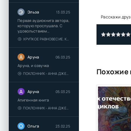
Язык и категории
Э
Эльза
13.03.25
Расскажи друз
Первая аудиокнига автора,
которую прослушала. С
удовольствием
познакомлюсь и с другими.
ХРУПКОЕ РАВНОВЕСИЕ. КНИГА 1 - АНА ШЕРРИ
А
Аруна
06.03.25
Аруна, и озвучка
Похожие 
ПОКЛОННИК - АННА ДЖЕЙН
А
Аруна
05.03.25
Апигенная книга
ПОКЛОННИК - АННА ДЖЕЙН
О
Ольга
23.02.25