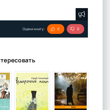
Оцени книгу:
0
0
нтересовать