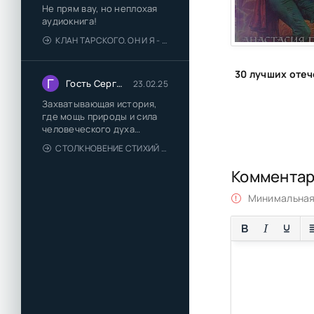
Не прям вау, но неплохая
аудиокнига!
КЛАН ТАРСКОГО. ОН И Я - ЕЛЕНА ТОДОРОВА (1)
Г
Гость Сергей
23.02.25
Захватывающая история,
где мощь природы и сила
человеческого духа
сплетаются в напряжённый
СТОЛКНОВЕНИЕ СТИХИЙ - ВАЛЕРИЙ ГУМИНСКИЙ
и
Коммента
Минимальная 