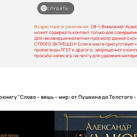
Толстого, Чехова. Во второй ее части чита
очерки о выдающихся отечественных филолога
СЛУШАТЬ
изучения поэтики: А. Потебне, В. Шкл
Виноградове.
Возрастные ограничения:
(18+) Внимание! Ауди
может содержать контент только для совершен
Для несовершеннолетних просмотр данного ко
СТРОГО ЗАПРЕЩЕН! Если в книге присутствует 
пропаганды ЛГБТ и другого, запрещенного конт
просьба написать на почту для удаления матер
книгу "Слово – вещь – мир: от Пушкина до Толстого 
ской прозы