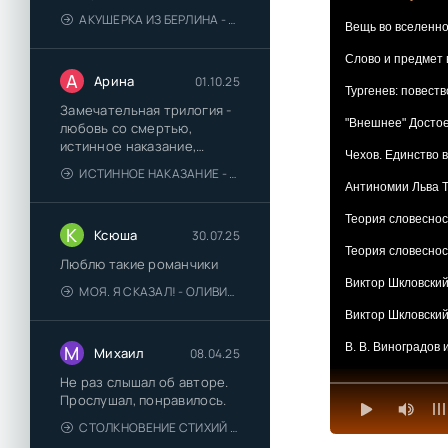
АКУШЕРКА ИЗ БЕРЛИНА - АННА СТЮАРТ
Вещь во вселенно
Слово и предмет 
А
Арина
01.10.25
Тургенев: повест
Замечательная трилогия -
"Внешнее" Достое
любовь со смертью,
истинное наказание,
Чехов. Единство 
любимая для монстра -
ИСТИННОЕ НАКАЗАНИЕ - ОЛЬГА ГУСЕЙНОВА
понравились
Антиномии Льва Т
Теория словеснос
К
Ксюша
30.07.25
Теория словесност
Люблю такие романчики
Виктор Шкловский
МОЯ. Я СКАЗАЛ! - ОЛИВИЯ ЛЕЙК
Виктор Шкловский
В. В. Виноградов 
М
Михаил
08.04.25
В. В. Виноградов 
Не раз слышал об авторе.
Прослушал, понравилось.
Живое русское сл
СТОЛКНОВЕНИЕ СТИХИЙ - ВАЛЕРИЙ ГУМИНСКИЙ
Живое русское сло