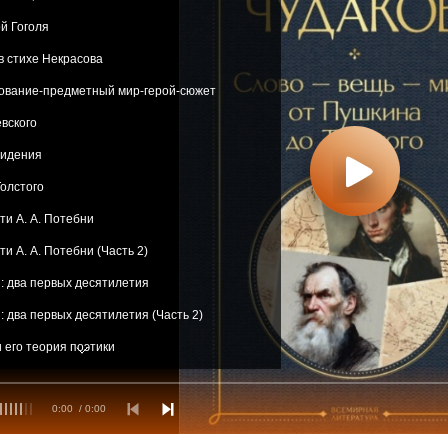
й Гоголя
в стихе Некрасова
вование-предметный мир-герой-сюжет
вского
видения
олстого
ти А. А. Потебни
и А. А. Потебни (Часть 2)
: два первых десятилетия
: два первых десятилетия (Часть 2)
и его теория поэтики
и его теория поэтики (Часть 2)
0:00
/ 0:00
ово и его собиратель
во и его собиратель (Часть 2)