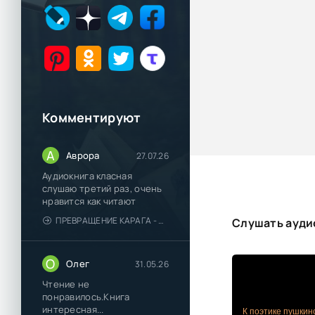
Комментируют
А
Аврора
27.07.26
Аудиокнига класная
слушаю третий раз, очень
нравится как читают
ПРЕВРАЩЕНИЕ КАРАГА - КАТЯ БРАНДИС
Слушать аудио
О
Олег
31.05.26
Чтение не
понравилось.Книга
интересная...
К поэтике пушкин