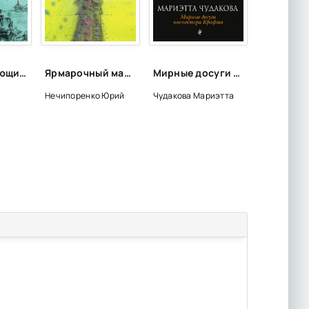
Книги, дарующие радость
Ярмарочный мальчик. Жизнь и творения Николая Гоголя - Юрий Нечипоренко
Мирные досуги инспектора Крафта - Мариэтта Чудакова
Нечипоренко Юрий
Чудакова Мариэтта