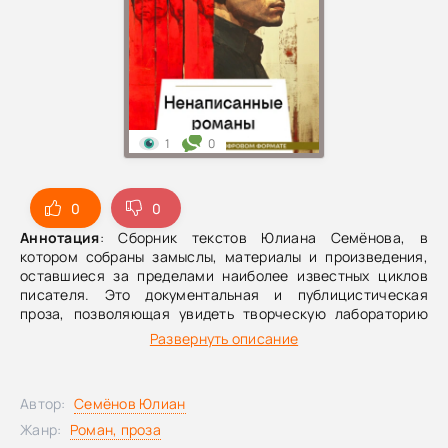
1
0
0
0
Аннотация
: Сборник текстов Юлиана Семёнова, в
котором собраны замыслы, материалы и произведения,
оставшиеся за пределами наиболее известных циклов
писателя. Это документальная и публицистическая
проза, позволяющая увидеть творческую лабораторию
автора политического детектива и историко-
Развернуть описание
разведывательной прозы.
Автор:
Семёнов Юлиан
Жанр:
Роман, проза