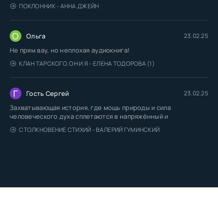
ПОКЛОННИК - АННА ДЖЕЙН
О
Ольга
23.02.25
Не прям вау, но неплохая аудиокнига!
КЛАН ТАРСКОГО. ОН И Я - ЕЛЕНА ТОДОРОВА (1)
Г
Гость Сергей
23.02.25
Захватывающая история, где мощь природы и сила
человеческого духа сплетаются в напряжённый и
СТОЛКНОВЕНИЕ СТИХИЙ - ВАЛЕРИЙ ГУМИНСКИЙ