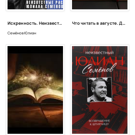
039
040
Искренность. Неизвестные рассказы Юлиана Семенова - Юлиан Семенов
Что читать в августе. Длинный список вышедших и планируемых книжных новинок (включая переиздания)
041
Семёнов Юлиан
042
043
044
045
046
047
048
049
050
051
052