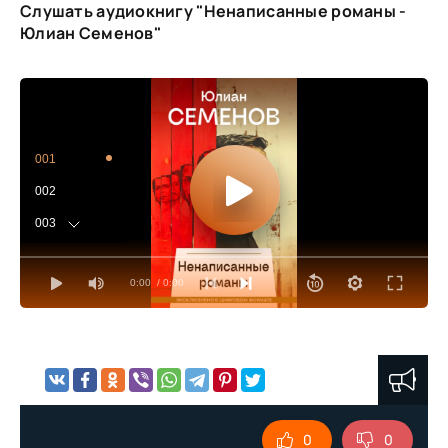
Слушать аудиокнигу "Ненаписанные романы -
Юлиан Семенов"
001
002
003
004
0:00
/ 0:00
005
006
007
008
009
0
0
010