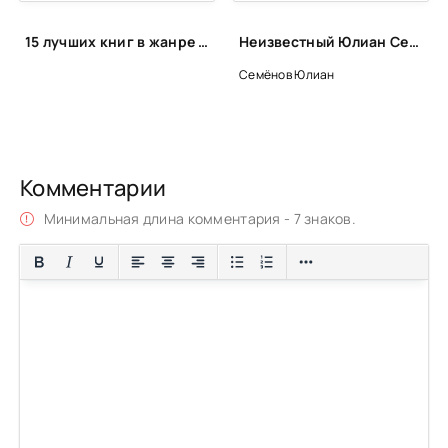
053
15 лучших книг в жанре мистического детектива
Неизвестный Юлиан Семенов. Возвращаясь к Штирлицу - Юлиан Семенов
054
Семёнов Юлиан
055
056
057
Комментарии
058
Минимальная длина комментария - 7 знаков.
059
060
061
062
063
064