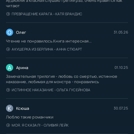
Аудиокнига класная слушаю третий раз, очень нравится как
читают
ПРЕВРАЩЕНИЕ КАРАГА - КАТЯ БРАНДИС
О
Олег
31.05.26
Чтение не понравилось.Книга интересная...
АКУШЕРКА ИЗ БЕРЛИНА - АННА СТЮАРТ
А
Арина
01.10.25
Замечательная трилогия - любовь со смертью, истинное
наказание, любимая для монстра - понравились
ИСТИННОЕ НАКАЗАНИЕ - ОЛЬГА ГУСЕЙНОВА
К
Ксюша
30.07.25
Люблю такие романчики
МОЯ. Я СКАЗАЛ! - ОЛИВИЯ ЛЕЙК