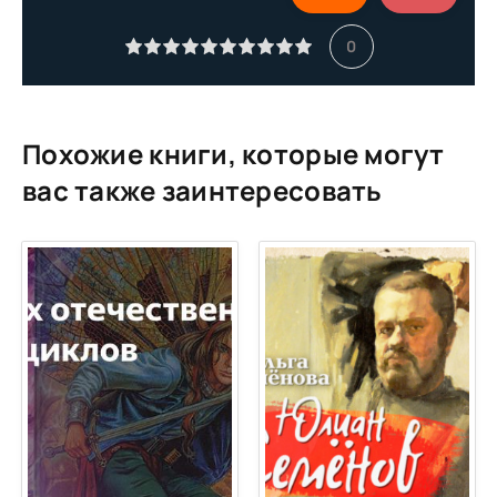
011
0
012
013
014
Похожие книги, которые могут
015
вас также заинтересовать
016
017
018
019
020
021
022
023
024