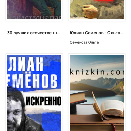
025
026
027
30 лучших отечественных фэнтези циклов
Юлиан Семенов - Ольга Семенова
028
Семенова Ольга
029
030
031
032
033
034
035
036
037
038