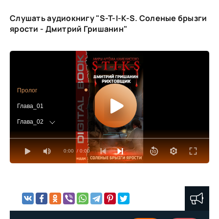
Слушать аудиокнигу "S-T-I-K-S. Соленые брызги
ярости - Дмитрий Гришанин"
Пролог
Глава_01
Глава_02
Глава_03
0:00
/ 0:00
Глава_04
Глава_05
Глава_06
Глава_07
Глава_08