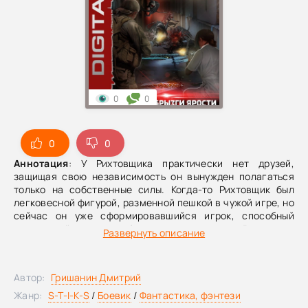
0
0
0
0
Аннотация
: У Рихтовщика практически нет друзей,
защищая свою независимость он вынужден полагаться
только на собственные силы. Когда-то Рихтовщик был
легковесной фигурой, разменной пешкой в чужой игре, но
сейчас он уже сформировавшийся игрок, способный
сказать твёрдое «нет» бывшим покровителям. Рихтовщик
Развернуть описание
чтит принятые договорённости и обязательства, но
приходит в бешенство, когда ему на шею пытаются
ласково повесить золотой хомут. Он страшен в гневе, и
Автор:
Гришанин Дмитрий
море тварей перед ним вспенится солёными брызгами
его ярости. приключения продолжаются…
Жанр:
S-T-I-K-S
/
Боевик
/
Фантастика, фэнтези