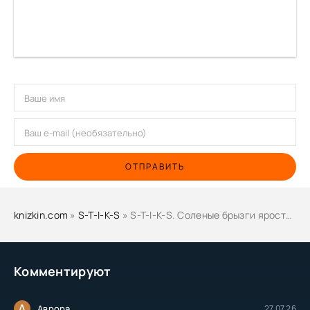
ОТПРАВИТЬ
knizkin.com
»
S-T-I-K-S
» S-T-I-K-S. Соленые брызги ярости - Дмитрий Гришанин
Комментируют
А
Аврора
27.07.26