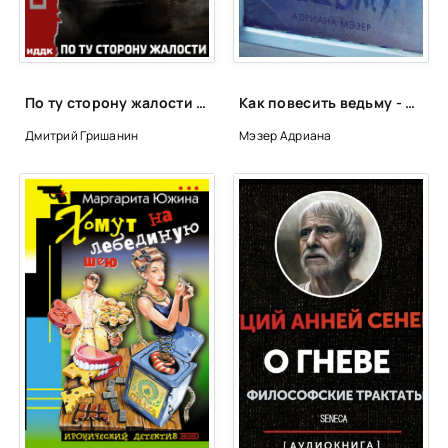
По ту сторону жалости - Дмитрий Гришанин (2)
Как повесить ведьму - Адриана Мэзер
Дмитрий Гришанин
Мэзер Адриана