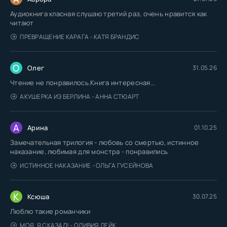
Аудиокнига класная слушаю третий раз, очень нравится как
читают
ПРЕВРАЩЕНИЕ КАРАГА - КАТЯ БРАНДИС
О
Олег
31.05.26
Чтение не понравилось.Книга интересная...
АКУШЕРКА ИЗ БЕРЛИНА - АННА СТЮАРТ
А
Арина
01.10.25
Замечательная трилогия - любовь со смертью, истинное
наказание, любимая для монстра - понравились
ИСТИННОЕ НАКАЗАНИЕ - ОЛЬГА ГУСЕЙНОВА
К
Ксюша
30.07.25
Люблю такие романчики
МОЯ. Я СКАЗАЛ! - ОЛИВИЯ ЛЕЙК