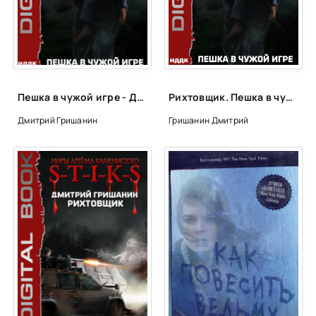
Глава_22
Глава_23
Глава_24
Глава_25
Пешка в чужой игре - Дмитрий Гришанин (1)
Рихтовщик. Пешка в чужой игре - Дмитрий Гришанин
Глава_26
Дмитрий Гришанин
Гришанин Дмитрий
Глава_27
Интерлюдия_02
Глава_28
Глава_29
Глава_30
Глава_31
Глава_32
Глава_33
Эпилог