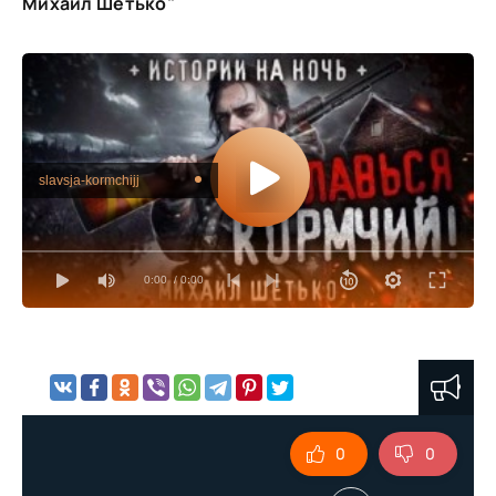
Михаил Шетько"
slavsja-kormchijj
0:00
/ 0:00
0
0