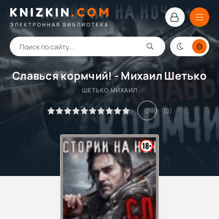
KNIZKIN
.
COM
ЭЛЕКТРОННАЯ БИБЛИОТЕКА
Славься кормчий! - Михаил Шетько
ШЕТЬКО МИХАИЛ
0
(
0
)