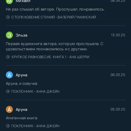
М
Михаил
08.04.25
Не раз слышал об авторе. Прослушал, понравилось.
СТОЛКНОВЕНИЕ СТИХИЙ - ВАЛЕРИЙ ГУМИНСКИЙ
Э
Эльза
13.03.25
Первая аудиокнига автора, которую прослушала. С
удовольствием познакомлюсь и с другими.
ХРУПКОЕ РАВНОВЕСИЕ. КНИГА 1 - АНА ШЕРРИ
А
Аруна
06.03.25
Аруна, и озвучка
ПОКЛОННИК - АННА ДЖЕЙН
А
Аруна
05.03.25
Апигенная книга
ПОКЛОННИК - АННА ДЖЕЙН