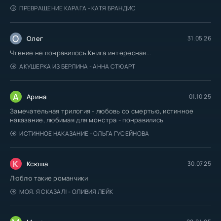
ПРЕВРАЩЕНИЕ КАРАГА - КАТЯ БРАНДИС
О
Олег
31.05.26
Чтение не понравилось.Книга интересная...
АКУШЕРКА ИЗ БЕРЛИНА - АННА СТЮАРТ
А
Арина
01.10.25
Замечательная трилогия - любовь со смертью, истинное
наказание, любимая для монстра - понравились
ИСТИННОЕ НАКАЗАНИЕ - ОЛЬГА ГУСЕЙНОВА
К
Ксюша
30.07.25
Люблю такие романчики
МОЯ. Я СКАЗАЛ! - ОЛИВИЯ ЛЕЙК