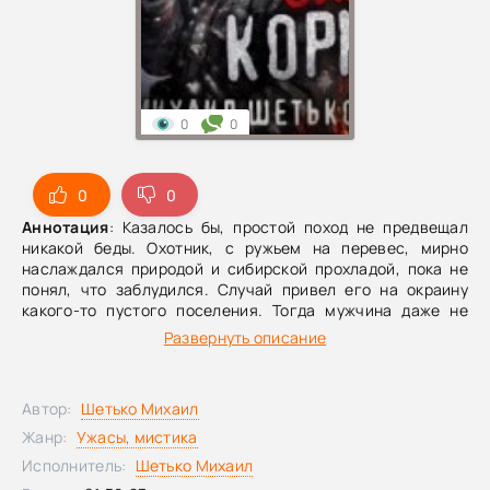
0
0
0
0
Аннотация
: Казалось бы, простой поход не предвещал
никакой беды. Охотник, с ружьем на перевес, мирно
наслаждался природой и сибирской прохладой, пока не
понял, что заблудился. Случай привел его на окраину
какого-то пустого поселения. Тогда мужчина даже не
подозревал, что еще пожалеет, что не остался в
Развернуть описание
промерзлых дебрях...Внимание! В ближайшую неделю на
сайте будут проходить технические работы. Часть
функций может не совсем корректно работать. Просьба
Автор:
Шетько Михаил
отнестись с пониманием.
Жанр:
Ужасы, мистика
Исполнитель:
Шетько Михаил