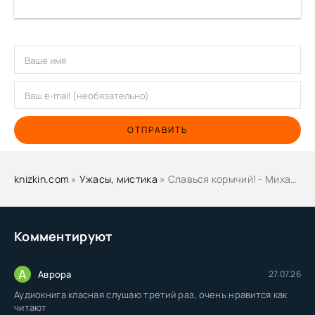
ОТПРАВИТЬ
knizkin.com
»
Ужасы, мистика
» Славься кормчий! - Михаил Шетько
Комментируют
А
Аврора
27.07.26
Аудиокнига класная слушаю третий раз, очень нравится как
читают