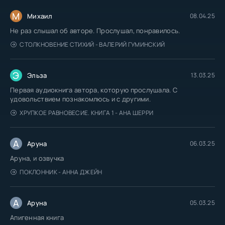
М
Михаил
08.04.25
Не раз слышал об авторе. Прослушал, понравилось.
СТОЛКНОВЕНИЕ СТИХИЙ - ВАЛЕРИЙ ГУМИНСКИЙ
Э
Эльза
13.03.25
Первая аудиокнига автора, которую прослушала. С
удовольствием познакомлюсь и с другими.
ХРУПКОЕ РАВНОВЕСИЕ. КНИГА 1 - АНА ШЕРРИ
А
Аруна
06.03.25
Аруна, и озвучка
ПОКЛОННИК - АННА ДЖЕЙН
А
Аруна
05.03.25
Апигенная книга