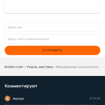
ОТПРАВИТЬ
knizkin.com
»
Ужасы, мистика
» Музыкальная шкатулка из ада - Эмиль Петайя
Комментируют
А
Аврора
27.07.26