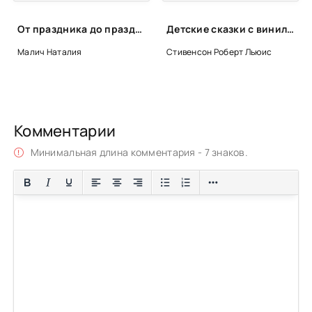
От праздника до праздника. Сценки семейной жизни в блюдах и картинках - Наталия Малич
Детские сказки с винила 3 - Роберт Стивенсон, Людмила Васильева-Гангус, Александр Гангнус, Леонид Яхнин, Самуил Маршак
Малич Наталия
Стивенсон Роберт Льюис
Комментарии
Минимальная длина комментария - 7 знаков.