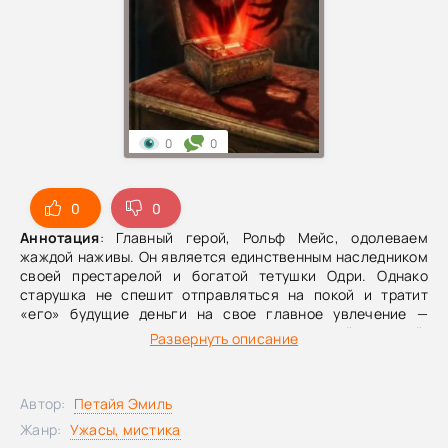
0
0
0
0
Аннотация
: Главный герой, Рольф Мейс, одолеваем
жаждой наживы. Он является единственным наследником
своей престарелой и богатой тетушки Одри. Однако
старушка не спешит отправляться на покой и тратит
«его» будущие деньги на свое главное увлечение —
коллекционирование пластинок с камерной музыкой.
Развернуть описание
Чтобы ускорить получение наследства, Рольф решает
избавиться от тети. Но он не учитывает, что страсть Одри
к музыке может оказаться сильнее смерти, а сама музыка
Автор:
Петайя Эмиль
способна стать орудием возмездия, принимая пугающие
и необъяснимые формы.
Жанр:
Ужасы, мистика