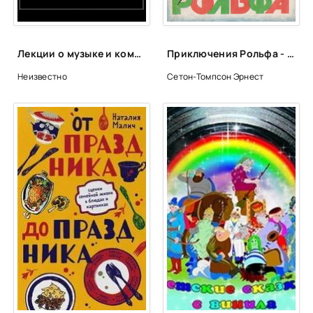
Лекции о музыке и композиторах
Приключения Рольфа - Эрнест Сетон-Томпсон
Неизвестно
Сетон-Томпсон Эрнест