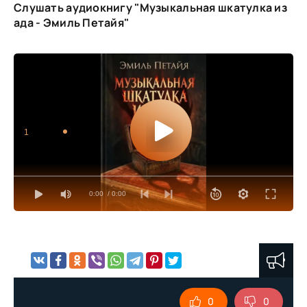
Слушать аудиокнигу "Музыкальная шкатулка из
ада - Эмиль Петайя"
1
0:00
/ 0:00
0
0