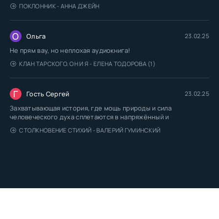
ПОКЛОННИК - АННА ДЖЕЙН
О
Ольга
23.02.25
Не прям вау, но неплохая аудиокнига!
КЛАН ТАРСКОГО. ОН И Я - ЕЛЕНА ТОДОРОВА (1)
Г
Гость Сергей
23.02.25
Захватывающая история, где мощь природы и сила
человеческого духа сплетаются в напряжённый и
СТОЛКНОВЕНИЕ СТИХИЙ - ВАЛЕРИЙ ГУМИНСКИЙ