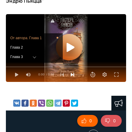
Эндрю Пьяцца"
От автора. Глава 1
Глава 2
Глава 3
Глава 4
0:00
/ 0:00
Глава 5
Глава 6
Глава 7
Глава 8
Глава 9
0
0
Глава 10