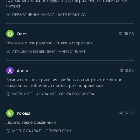
Аудиокнига класная слушаю третий раз, очень нравится как
читают
ПРЕВРАЩЕНИЕ КАРАГА - КАТЯ БРАНДИС
О
Олег
31.05.26
Чтение не понравилось.Книга интересная...
АКУШЕРКА ИЗ БЕРЛИНА - АННА СТЮАРТ
А
Арина
01.10.25
Замечательная трилогия - любовь со смертью, истинное
наказание, любимая для монстра - понравились
ИСТИННОЕ НАКАЗАНИЕ - ОЛЬГА ГУСЕЙНОВА
К
Ксюша
30.07.25
Люблю такие романчики
МОЯ. Я СКАЗАЛ! - ОЛИВИЯ ЛЕЙК