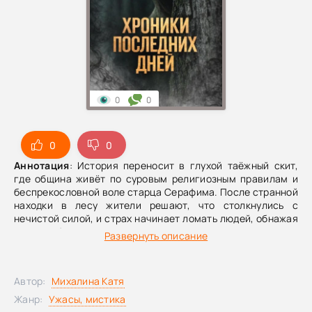
0
0
0
0
Аннотация
: История переносит в глухой таёжный скит,
где община живёт по суровым религиозным правилам и
беспрекословной воле старца Серафима. После странной
находки в лесу жители решают, что столкнулись с
нечистой силой, и страх начинает ломать людей, обнажая
давние обиды, сомнения и скрытую жестокость.
Развернуть описание
Автор:
Михалина Катя
Жанр:
Ужасы, мистика