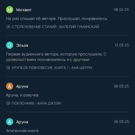
М
Михаил
08.04.25
Не раз слышал об авторе. Прослушал, понравилось.
СТОЛКНОВЕНИЕ СТИХИЙ - ВАЛЕРИЙ ГУМИНСКИЙ
Э
Эльза
13.03.25
Первая аудиокнига автора, которую прослушала. С
удовольствием познакомлюсь и с другими.
ХРУПКОЕ РАВНОВЕСИЕ. КНИГА 1 - АНА ШЕРРИ
А
Аруна
06.03.25
Аруна, и озвучка
ПОКЛОННИК - АННА ДЖЕЙН
А
Аруна
05.03.25
Апигенная книга