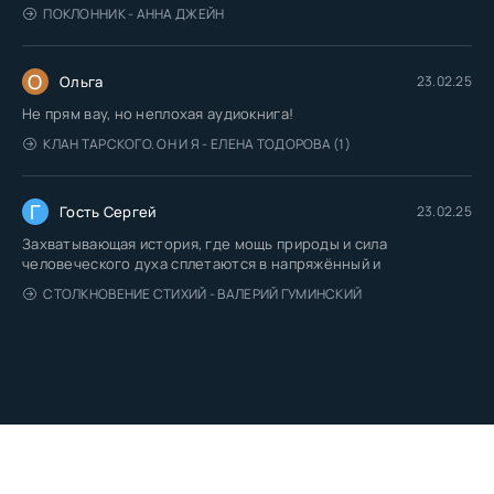
ПОКЛОННИК - АННА ДЖЕЙН
О
Ольга
23.02.25
Не прям вау, но неплохая аудиокнига!
КЛАН ТАРСКОГО. ОН И Я - ЕЛЕНА ТОДОРОВА (1)
Г
Гость Сергей
23.02.25
Захватывающая история, где мощь природы и сила
человеческого духа сплетаются в напряжённый и
СТОЛКНОВЕНИЕ СТИХИЙ - ВАЛЕРИЙ ГУМИНСКИЙ